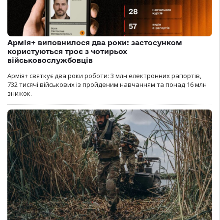
Армія+ виповнилося два роки: застосунком
користуються троє з чотирьох
військовослужбовців
Армія+ святкує два роки роботи: 3 млн електронних рапортів,
732 тисячі військових із пройденим навчанням та понад 16 млн
знижок.