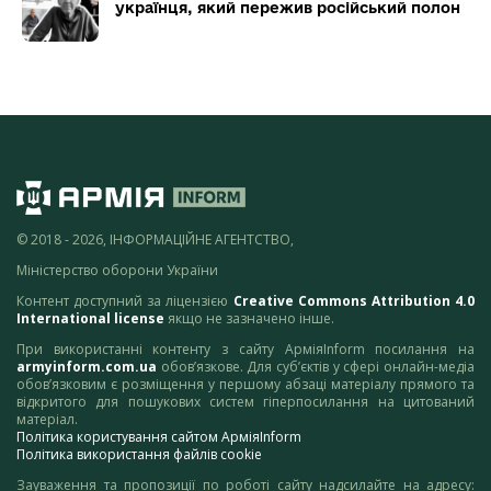
українця, який пережив російський полон
© 2018 - 2026, ІНФОРМАЦІЙНЕ АГЕНТСТВО,
Міністерство оборони України
Контент доступний за ліцензією
Creative Commons Attribution 4.0
International license
якщо не зазначено інше.
При використанні контенту з сайту АрміяInform посилання на
armyinform.com.ua
обов’язкове. Для суб’єктів у сфері онлайн-медіа
обов’язковим є розміщення у першому абзаці матеріалу прямого та
відкритого для пошукових систем гіперпосилання на цитований
матеріал.
Політика користування сайтом АрміяInform
Політика використання файлів cookie
Зауваження та пропозиції по роботі сайту надсилайте на адресу: