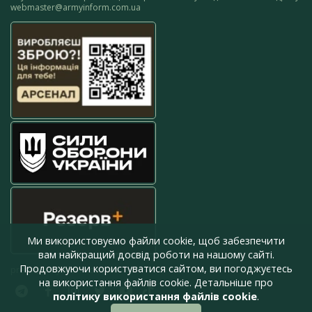
webmaster@armyinform.com.ua
Ми використовуємо файли cookie, щоб забезпечити
вам найкращий досвід роботи на нашому сайті.
Продовжуючи користуватися сайтом, ви погоджуєтесь
press@armyinform.com.ua
на використання файлів cookie. Детальніше про
політику використання файлів cookie
.