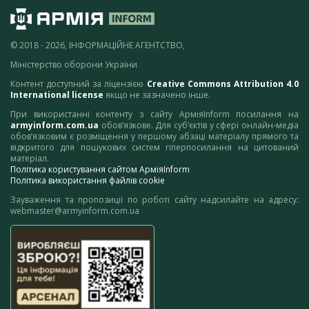
© 2018 - 2026, ІНФОРМАЦІЙНЕ АГЕНТСТВО,
Міністерство оборони України
Контент доступний за ліцензією
Creative Commons Attribution 4.0
International license
якщо не зазначено інше.
При використанні контенту з сайту АрміяInform посилання на
armyinform.com.ua
обов’язкове. Для суб’єктів у сфері онлайн-медіа
обов’язковим є розміщення у першому абзаці матеріалу прямого та
відкритого для пошукових систем гіперпосилання на цитований
матеріал.
Політика користування сайтом АрміяInform
Політика використання файлів cookie
Зауваження та пропозиції по роботі сайту надсилайте на адресу:
webmaster@armyinform.com.ua