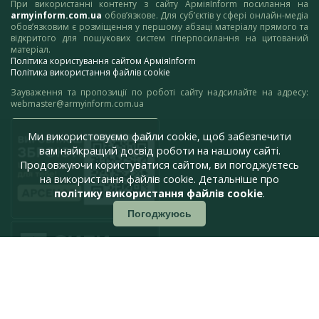
При використанні контенту з сайту АрміяInform посилання на
armyinform.com.ua
обов’язкове. Для суб’єктів у сфері онлайн-медіа
обов’язковим є розміщення у першому абзаці матеріалу прямого та
відкритого для пошукових систем гіперпосилання на цитований
матеріал.
Політика користування сайтом АрміяInform
Політика використання файлів cookie
Зауваження та пропозиції по роботі сайту надсилайте на адресу:
webmaster@armyinform.com.ua
Ми використовуємо файли cookie, щоб забезпечити
вам найкращий досвід роботи на нашому сайті.
Продовжуючи користуватися сайтом, ви погоджуєтесь
на використання файлів cookie. Детальніше про
політику використання файлів cookie
.
Погоджуюсь