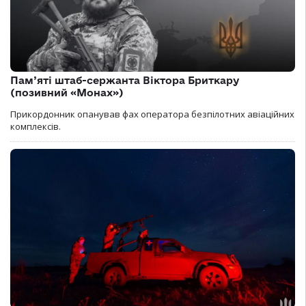
Пам’яті штаб-сержанта Віктора Бриткару
(позивний «Монах»)
Прикордонник опанував фах оператора безпілотних авіаційних
комплексів.