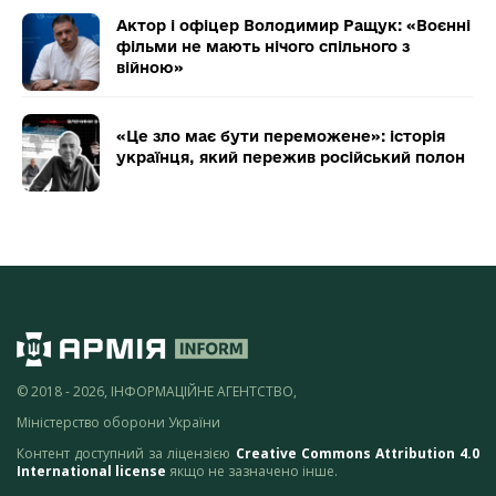
Актор і офіцер Володимир Ращук: «Воєнні
фільми не мають нічого спільного з
війною»
«Це зло має бути переможене»: історія
українця, який пережив російський полон
© 2018 - 2026, ІНФОРМАЦІЙНЕ АГЕНТСТВО,
Міністерство оборони України
Контент доступний за ліцензією
Creative Commons Attribution 4.0
International license
якщо не зазначено інше.