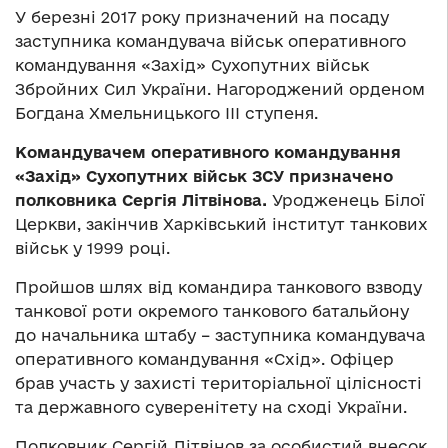
У березні 2017 року призначений на посаду
заступника командувача військ оперативного
командування «Захід» Сухопутних військ
Збройних Сил України. Нагороджений орденом
Богдана Хмельницького III ступеня.
Командувачем оперативного командування
«Захід» Сухопутних військ ЗСУ призначено
полковника Сергія Літвінова.
Уродженець Білої
Церкви, закінчив Харківський інститут танкових
військ у 1999 році.
Пройшов шлях від командира танкового взводу
танкової роти окремого танкового батальйону
до начальника штабу – заступника командувача
оперативного командування «Схід». Офіцер
брав участь у захисті територіальної цілісності
та державного суверенітету на сході України.
Полковник Сергій Літвінов за особистий внесок