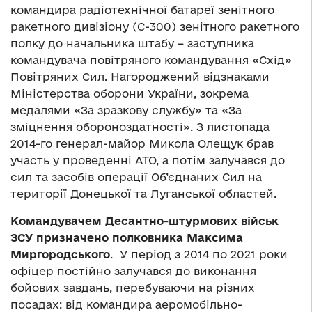
командира радіотехнічної батареї зенітного
ракетного дивізіону (С-300) зенітного ракетного
полку до начальника штабу – заступника
командувача повітряного командування «Схід»
Повітряних Сил. Нагороджений відзнаками
Міністерства оборони України, зокрема
медалями «За зразкову службу» та «За
зміцнення обороноздатності». З листопада
2014-го генерал-майор Микола Олещук брав
участь у проведенні АТО, а потім залучався до
сил та засобів операції Об’єднаних Сил на
території Донецької та Луганської областей.
Командувачем Десантно-штурмових військ
ЗСУ призначено полковника Максима
Миргородського
. У період з 2014 по 2021 роки
офіцер постійно залучався до виконання
бойових завдань, перебуваючи на різних
посадах: від командира аеромобільно-