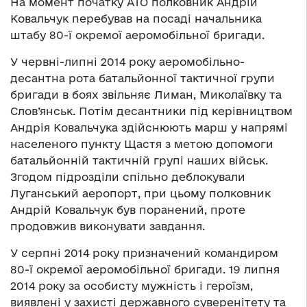
На момент початку АТО полковник Андрій
Ковальчук перебував на посаді начальника
штабу 80-ї окремої аеромобільної бригади.
У червні-липні 2014 року аеромобільно-
десантна рота батальйонної тактичної групи
бригади в боях звільняє Лиман, Миколаївку та
Слов’янськ. Потім десантники під керівництвом
Андрія Ковальчука здійснюють марш у напрямі
населеного пункту Щастя з метою допомоги
батальйонній тактичній групі наших військ.
Згодом підрозділи спільно деблокували
Луганський аеропорт, при цьому полковник
Андрій Ковальчук був поранений, проте
продовжив виконувати завдання.
У серпні 2014 року призначений командиром
80-ї окремої аеромобільної бригади. 19 липня
2014 року за особисту мужність і героїзм,
виявлені у захисті державного суверенітету та