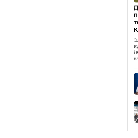
Д
п
т
К
С
К
і 
н