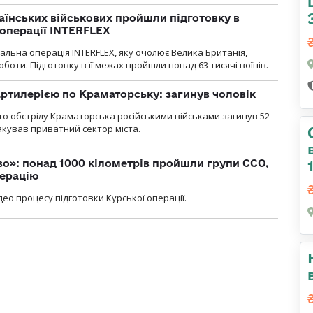
раїнських військових пройшли підготовку в
операції INTERFLEX
льна операція INTERFLEX, яку очолює Велика Британія,
боти. Підготовку в її межах пройшли понад 63 тисячі воїнів.
ртилерією по Краматорську: загинув чоловік
го обстрілу Краматорська російськими військами загинув 52-
акував приватний сектор міста.
о»: понад 1000 кілометрів пройшли групи ССО,
перацію
ео процесу підготовки Курської операції.