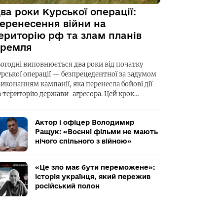
ва роки Курської операції:
еренесення війни на
ериторію рф та злам планів
ремля
ьогодні виповнюється два роки від початку
урської операції — безпрецедентної за задумом
виконанням кампанії, яка перенесла бойові дії
а територію держави-агресора. Цей крок…
Актор і офіцер Володимир
Ращук: «Воєнні фільми не мають
нічого спільного з війною»
«Це зло має бути переможене»:
історія українця, який пережив
російський полон