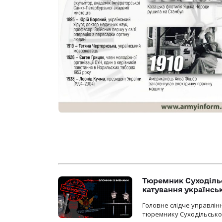
Тюремник Суходільс
катування українсь
Головне слідче управлінн
тюремнику Суходільської