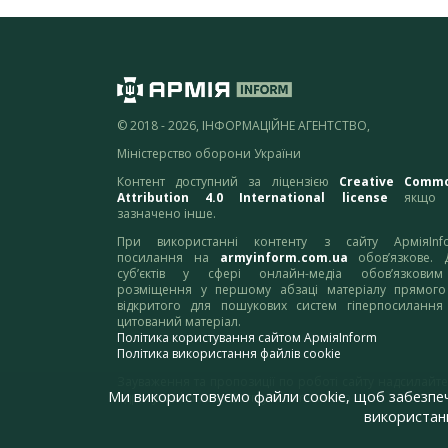
© 2018 - 2026, ІНФОРМАЦІЙНЕ АГЕНТСТВО,
Міністерство оборони України
Контент доступний за ліцензією
Creative Comm
Attribution 4.0 International license
якщо 
зазначено інше.
При використанні контенту з сайту АрміяInf
посилання на
armyinform.com.ua
обов’язкове. 
суб’єктів у сфері онлайн-медіа обов’язкови
розміщення у першому абзаці матеріалу прямого
відкритого для пошукових систем гіперпосилання
цитований матеріал.
Політика користування сайтом АрміяInform
Політика використання файлів cookie
Зауваження та пропозиції по роботі сайту надсилайте
Ми використовуємо файли cookie, щоб забезпе
адресу:
webmaster@armyinform.com.ua
використанн