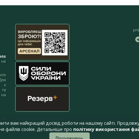
pr
ons
не
orm
Для
м є
 та
 на
 на
чити вам найкращий досвід роботи на нашому сайті. Продовжу
я файлів cookie. Детальніше про
політику використання фай
Погоджуюсь