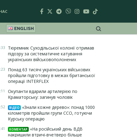
НАС
ENGLISH
:33
Тюремник Суходільської колонії отримав
підозру за систематичне катування
українських військовополонених
:23
Понад 63 тисячі українських військових
пройшли підготовку в межах британської
операції INTERFLEX
:11
Окупанти вдарили артилерією по
Краматорську: загинув чоловік
:52
«Знали кожне дерево»: понад 1000
ВІДЕО
кілометрів пройшли групи ССО, готуючи
Курську операцію
:41
«На російський день ВДВ
КОМЕНТАР
накришили втричі-вчетверо більше