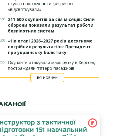
окупантів»: окупанти феєрично
«відсвяткували»
:26
211 600 окупантів за сім місяців: Сили
оборони показали результат роботи
безпілотних систем
:09
«На етапі 2026–2027 років досягнемо
потрібних результатів»: Президент
про українську балістику
:55
Окупанти атакували маршрутку в Херсоні,
постраждали п’ятеро пасажирів
ВСІ НОВИНИ
АКАНСІЇ
Інструктор з тактичної
підготовки 151 навчальний