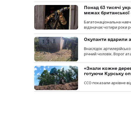
Понад 63 тисячі ук
межах британської 
Багатонаціональна навча
відзначає чотири роки ро
Окупанти вдарили а
Внаслідок артилерійсько
річний чоловік. Ворог ат
«Знали кожне дерев
готуючи Курську о
ССО показали архівне від