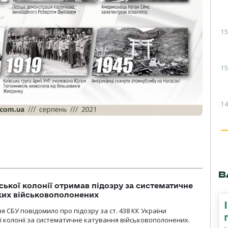
15
15
14
В
ької колонії отримав підозру за систематичне
ких військовополонених
я СБУ повідомило про підозру за ст. 438 КК України
 колонії за систематичне катування військовополонених.