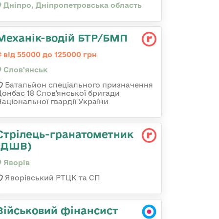
Дніпро, Дніпропетровська область
Механік-водій БТР/БМП
від 55000 до 125000 грн
Слов'янськ
Батальйон спеціального призначення
Донбас 18 Слов'янської бригади
Національної гвардії України
Стрілець-гранатометник
(ДШВ)
Яворів
Яворівський РТЦК та СП
Військовий фінансист