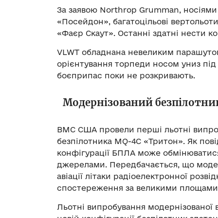
За заявою Northrop Grumman, носіями
«Посейдон», багатоцільові вертольоти
«Фаєр Скаут». Останні здатні нести к
VLWT обладнана невеликим парашутом 
орієнтування торпеди носом униз під 
боєприпас поки не розкривають.
Модернізований безпілотни
ВМС США провели перші льотні випро
безпілотника MQ-4C «Тритон». Як пові
конфігурації БПЛА може обмінюватися
джерелами. Передбачається, що модер
авіації літаки радіоелектронної розві
спостереження за великими площами 
Льотні випробування модернізованої в