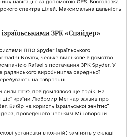
ійну навігацію за допомогою GPS. Боєголовка
рокого спектра цілей. Максимальна дальність
я ізраїльськими ЗРК «Спайдер»
 системи ППО Spyder ізраїльського
rmadni Noviny, чеське військове відомство
компанією Rafael з постачання ЗРК Spyder. У
е радянського виробництва середньої
еребувають на озброєнні.
и сили ППО, повідомлялося ще торік. На
и цієї країни Любомир Метнар заявив про
r. Вибір на користь ізраїльської зенітної
ндера, проведеного чеським Міноборони
кові установки в кожній) замінять у складі