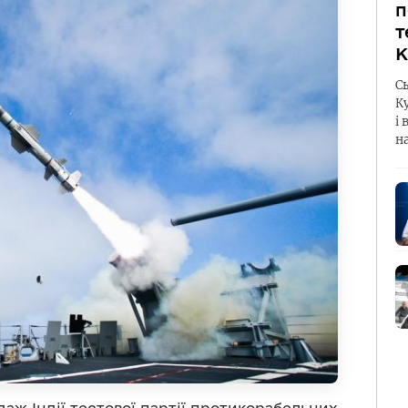
п
т
К
С
К
і 
н
ж Індії тестової партії протикорабельних