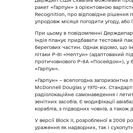
ракет «Гарпун» з орієнтовною вартіст
Recognition, про відповідне рішення 
упродовж місяця погодити угоду, або ї
При цьому в повідомленні Держдепар
Індія планує придбавати тестовий паке
берегових частин. Однак відомо, що І
літаки P-8I «Нептун» (адаптований пі
протичовнового P-8A «Посейдон»), у 
«Гарпун».
«Гарпун» – всепогодна загоризонтна 
McDonnell Douglas у 1970-их. Стандар
радіолокаційне самонаведення і лети
зенітних засобів. Є модифікації авіаб
кораблів, з підводних човнів, а також 
У версії Block II, розробленої в 2008 
ураження як надводних, так і сухопутн