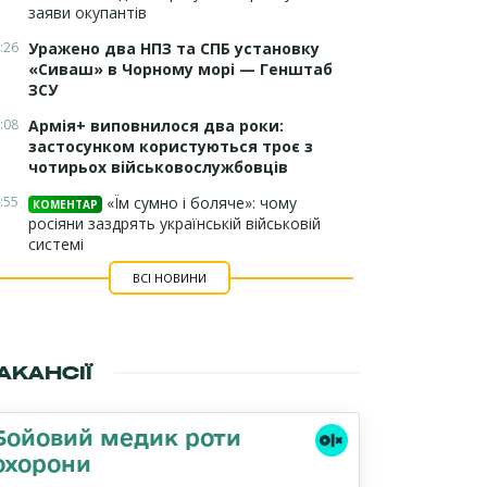
заяви окупантів
:26
Уражено два НПЗ та СПБ установку
«Сиваш» в Чорному морі — Генштаб
ЗСУ
:08
Армія+ виповнилося два роки:
застосунком користуються троє з
чотирьох військовослужбовців
:55
«Їм сумно і боляче»: чому
КОМЕНТАР
росіяни заздрять українській військовій
системі
ВСІ НОВИНИ
АКАНСІЇ
Бойовий медик роти
охорони