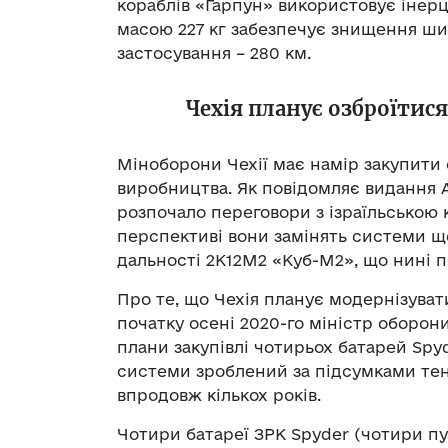
кораблів «Гарпун» використовує інерц
масою 227 кг забезпечує знищення ши
застосування – 280 км.
Чехія планує озброїтис
Міноборони Чехії має намір закупити
виробництва. Як повідомляє видання A
розпочало переговори з ізраїльською 
перспективі вони замінять системи щ
дальності 2К12М2 «Куб-М2», що нині п
Про те, що Чехія планує модернізуват
початку осені 2020-го міністр оборон
плани закупівлі чотирьох батарей Spyde
системи зроблений за підсумками те
впродовж кількох років.
Чотири батареї ЗРК Spyder (чотири пус