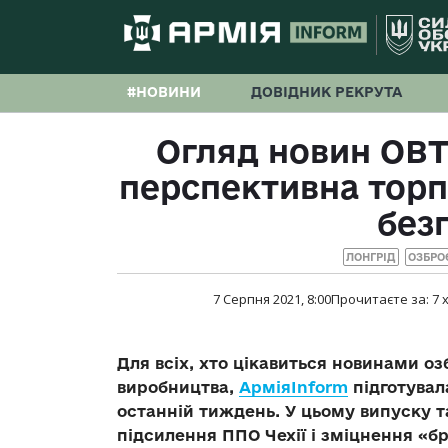
#НОВИНИ
ДОВІДНИК РЕКРУТА
Огляд новин ОВТ
перспективна торп
без
ЛОНГРІД
ОЗБРО
7 Серпня 2021, 8:00
Прочитаєте за:
7
х
Для всіх, хто цікавиться новинами оз
виробництва,
АрміяInform
підготувал
останній тиждень. У цьому випуску т
підсилення ППО Чехії і зміцнення «б