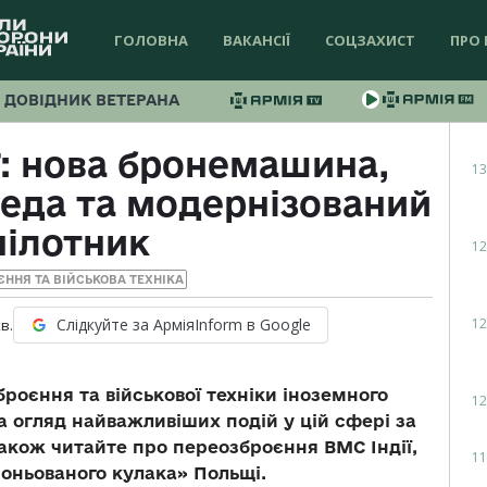
ГОЛОВНА
ВАКАНСІЇ
СОЦЗАХИСТ
ПРО 
ДОВІДНИК ВЕТЕРАНА
: нова бронемашина,
13
еда та модернізований
пілотник
12
ЄННЯ ТА ВІЙСЬКОВА ТЕХНІКА
12
Слідкуйте за АрміяInform в Google
в.
броєння та військової техніки іноземного
12
а огляд найважливіших подій у цій сфері за
акож читайте про переозброєння ВМС Індії,
11
роньованого кулака» Польщі.