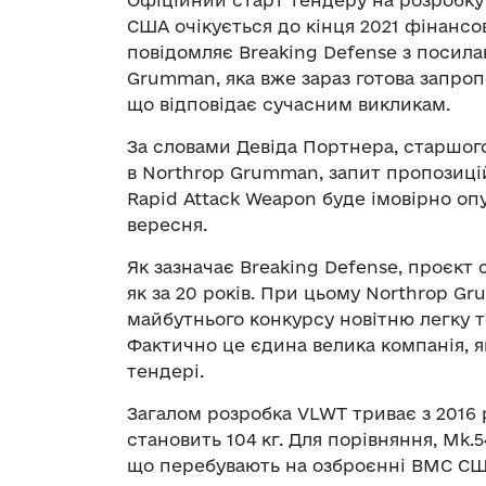
США очікується до кінця 2021 фінансо
повідомляє Breaking Defense з посила
Grumman, яка вже зараз готова запро
що відповідає сучасним викликам.
За словами Девіда Портнера, старшо
в Northrop Grumman, запит пропозиці
Rapid Attack Weapon буде імовірно оп
вересня.
Як зазначає Breaking Defense, проєк
як за 20 років. При цьому Northrop G
майбутнього конкурсу новітню легку т
Фактично це єдина велика компанія, я
тендері.
Загалом розробка VLWT триває з 2016
становить 104 кг. Для порівняння, Mk.
що перебувають на озброєнні ВМС США,