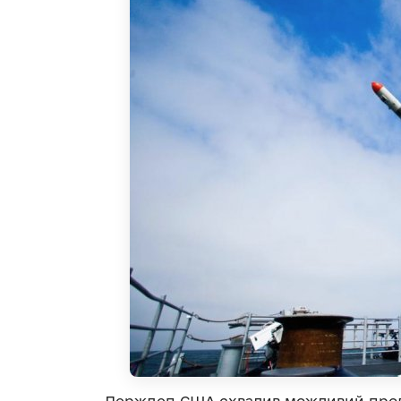
Держдеп США схвалив можливий прода