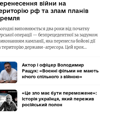
еренесення війни на
ериторію рф та злам планів
ремля
ьогодні виповнюється два роки від початку
урської операції — безпрецедентної за задумом
виконанням кампанії, яка перенесла бойові дії
а територію держави-агресора. Цей крок…
Актор і офіцер Володимир
Ращук: «Воєнні фільми не мають
нічого спільного з війною»
«Це зло має бути переможене»:
історія українця, який пережив
російський полон