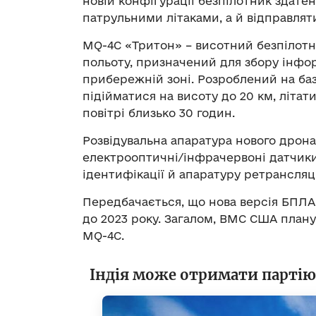
новій конфігурації безпілотник здат
патрульними літаками, а й відправлят
MQ-4C «Тритон» – висотний безпілотн
польоту, призначений для збору інфор
прибережній зоні. Розроблений на баз
підійматися на висоту до 20 км, літати
повітрі близько 30 годин.
Розвідувальна апаратура нового дрона
електрооптичні/інфрачервоні датчики
ідентифікації й апаратуру ретрансляці
Передбачається, що нова версія БПЛА 
до 2023 року. Загалом, ВМС США план
MQ-4C.
Індія може отримати партію