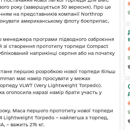
вого року (завершується 30 вересня). Про це
нням на представників компанії Northrop
понувати американському флоту боєприпас,
го менеджера програми підводного озброєння
й зі створення прототипу торпеди Compact
ублікований наприкінці серпня або на початку
т стане першою розробкою нової торпеди більш
rumman має намір просувати у межах
орпеду VLWT (Very Lightweight Torpedo).
ка оголосила наразі намір брати участь у
 року. Маса першого прототипу нової торпеди
54 Lightweight Torpedo – найлегша з торпед,
 – важить 276 кг.