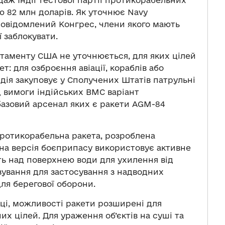
ю 82 млн доларів. Як уточнює Navy
повідомлений Конгрес, члени якого мають
ї заблокувати.
таменту США не уточнюється, для яких цілей
т: для озброєння авіації, кораблів або
ндія закуповує у Сполучених Штатів патрульні
д вимоги індійських ВМС варіант
базовий арсенал яких є ракети AGM-84
протикорабельна ракета, розроблена
тна версія боєприпасу використовує активне
ть над поверхнею води для ухилення від
азування для застосування з надводних
для берегової оборони.
році, можливості ракети розширені для
их цілей. Для ураження об’єктів на суші та