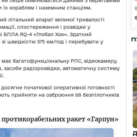
ен не лише обмінюватися даними з береговими
и їх кораблям і наземним станціям.
ий літальний апарат великої тривалості
мації, спостереження і розвідки у
і БПЛА RQ-4 «Глобал Хок». Здатний
П
 зі швидкістю 575 км/год і перебувати у
 має багатофункціональну РЛС, відеокамеру,
, засоби радіорозвідки, автоматичну систему
ї.
досягне початкової оперативної готовності
ують прийняти на озброєння 68 безпілотників
 протикорабельних ракет «Гарпун»
Д