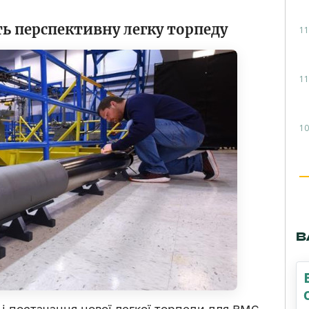
ь перспективну легку торпеду
11
11
10
В
і постачання нової легкої торпеди для ВМС