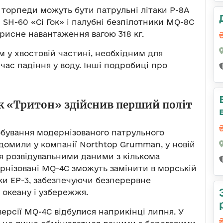
 торпеди можуть бути патрульні літаки P-8A
 SH-60 «Сі Гок» і палубні безпілотники MQ-8C
орисне навантаження вагою 318 кг.
у хвостовій частині, необхідним для
час падіння у воду. Інші подробиці про
к «Тритон» здійснив перший політ
бування модернізованого патрульного
домили у компанії Northtop Grumman, у новій
 розвідувальними даними з кількома
нізовані MQ-4C зможуть замінити в морській
дки EP-3, забезпечуючи безперервне
океану і узбережжя.
ерсії MQ-4C відбулися наприкінці липня. У