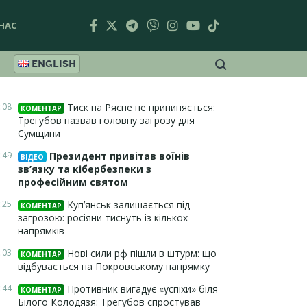
НАС
ENGLISH
:08
Тиск на Рясне не припиняється:
КОМЕНТАР
Трегубов назвав головну загрозу для
Сумщини
:49
Президент привітав воїнів
ВІДЕО
зв’язку та кібербезпеки з
професійним святом
:25
Куп’янськ залишається під
КОМЕНТАР
загрозою: росіяни тиснуть із кількох
напрямків
:03
Нові сили рф пішли в штурм: що
КОМЕНТАР
відбувається на Покровському напрямку
:44
Противник вигадує «успіхи» біля
КОМЕНТАР
Білого Колодязя: Трегубов спростував