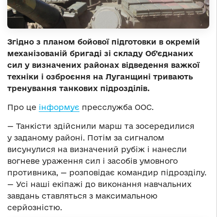
Згідно з планом бойової підготовки в окремій
механізованій бригаді зі складу Об’єднаних
сил у визначених районах відведення важкої
техніки і озброєння на Луганщині тривають
тренування танкових підрозділів.
Про це
інформує
пресслужба ООС.
— Танкісти здійснили марш та зосередилися
у заданому районі. Потім за сигналом
висунулися на визначений рубіж і нанесли
вогневе ураження сил і засобів умовного
противника, — розповідає командир підрозділу.
— Усі наші екіпажі до виконання навчальних
завдань ставляться з максимальною
серйозністю.