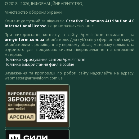
© 2018 - 2026, ІНФОРМАЦІЙНЕ АГЕНТСТВО,
Міністерство оборони України
Контент доступний за ліцензією
Creative Commons Attribution 4.0
International license
якщо не зазначено інше.
При використанні контенту з сайту АрміяInform посилання на
armyinform.com.ua
обов’язкове. Для суб’єктів у сфері онлайн-медіа
обов’язковим є розміщення у першому абзаці матеріалу прямого та
відкритого для пошукових систем гіперпосилання на цитований
матеріал.
Політика користування сайтом АрміяInform
Політика використання файлів cookie
Зауваження та пропозиції по роботі сайту надсилайте на адресу:
webmaster@armyinform.com.ua