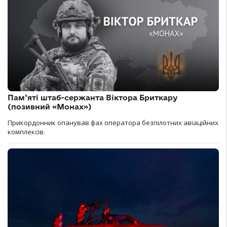
Пам’яті штаб-сержанта Віктора Бриткару
(позивний «Монах»)
Прикордонник опанував фах оператора безпілотних авіаційних
комплексів.