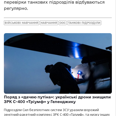
перевірки танкових підрозділів відбуваються
регулярно.
ВІЙСЬКОВІ НАВЧАННЯ
НАВЧАННЯ
ООС
ТАНКОВІ ПІДРОЗДІЛИ
Поряд з «дачею путіна»: українські дрони знищили
ЗРК С-400 «Тріумф» у Геленджику
Підрозділи Сил безпілотних систем ЗСУ уразили ворожий
зенітний-ракетний комплекс ЗРК С-400 «Тріумф», та низку інших