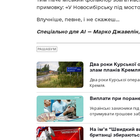
примовку: «У Новосибірську під мост
Влучніше, певне, і не скажеш…
Спеціально для АІ —
Марко Джавелін,
РАШАБУМ
Два роки Курської о
злам планів Кремл
Два роки Курської опера
Кремля.
Виплати при поране
Українські захисники пі
отримувати грошове заб
На ім’я “Швидкий в
британці збираютьс