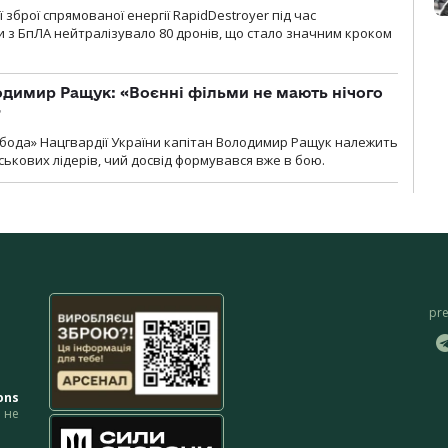
зброї спрямованої енергії RapidDestroyer під час
 з БпЛА нейтралізувало 80 дронів, що стало значним кроком
одимир Ращук: «Воєнні фільми не мають нічого
»
бода» Нацгвардії України капітан Володимир Ращук належить
ськових лідерів, чий досвід формувався вже в бою.
pr
ons
не