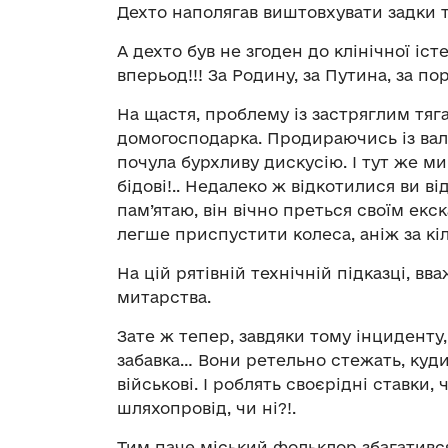
Дехто наполягав виштовхувати задки т
А дехто був не згоден до клінічної іст
вперьод!!! За Родину, за Путина, за п
На щастя, проблему із застряглим тя
домогосподарка. Продираючись із валі
почула бурхливу дискусію. І тут же м
бідові!.. Недалеко ж відкотилися ви в
пам’ятаю, він вічно преться своїм екс
легше приспустити колеса, аніж за кі
На цій рятівній технічній підказці, в
митарства.
Зате ж тепер, завдяки тому інциденту,
забавка… Вони ретельно стежать, куд
військові. І роблять своєрідні ставки,
шляхопровід, чи ні?!.
Тим паче міський фольклор збагатився