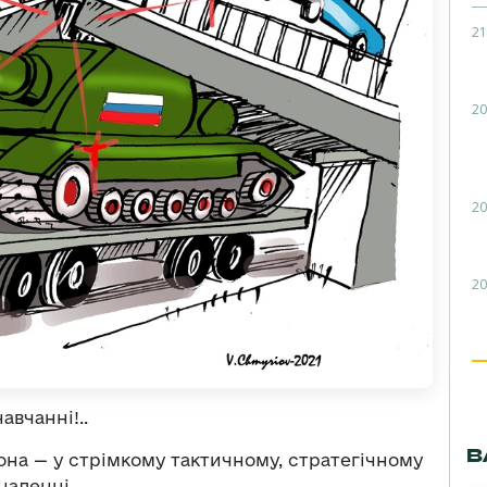
21
20
20
20
авчанні!..
В
Вона — у стрімкому тактичному, стратегічному
наленні.