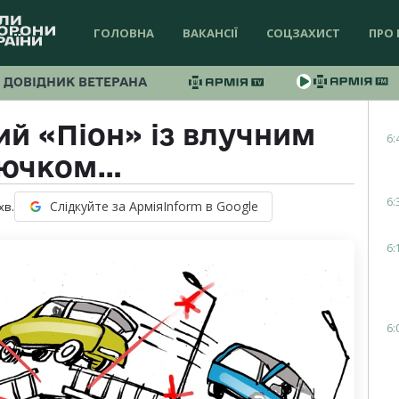
ГОЛОВНА
ВАКАНСІЇ
СОЦЗАХИСТ
ПРО 
ДОВІДНИК ВЕТЕРАНА
й «Піон» із влучним
6:
ючком…
6:
Слідкуйте за АрміяInform в Google
хв.
6:
6: