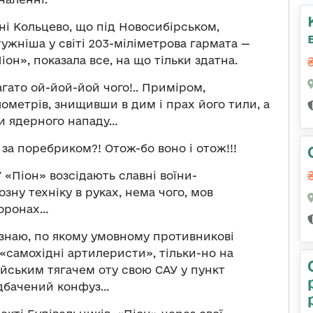
оні Кольцево, що під Новосибірськом,
тужніша у світі 203-міліметрова гармата —
он», показала все, на що тільки здатна.
агато ой-йой-йой чого!.. Приміром,
лометрів, знищивши в дим і прах його тили, а
би ядерного нападу…
 за поребриком?! Отож-бо воно і отож!!!
 «Піон» возсідають славні воїни-
зну техніку в руках, нема чого, мов
торонах…
е знаю, по якому умовному противникові
і «самохідні артилеристи», тільки-но на
ійським тягачем оту свою САУ у пункт
редбачений конфуз…