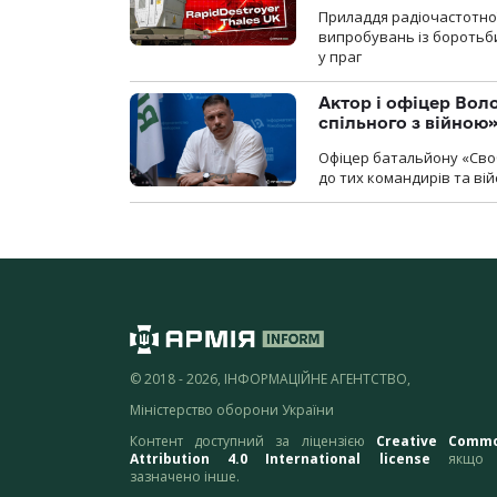
Приладдя радіочастотної 
випробувань із боротьби
у праг
Актор і офіцер Вол
спільного з війною
Офіцер батальйону «Сво
до тих командирів та вій
© 2018 - 2026, ІНФОРМАЦІЙНЕ АГЕНТСТВО,
Міністерство оборони України
Контент доступний за ліцензією
Creative Comm
Attribution 4.0 International license
якщо 
зазначено інше.