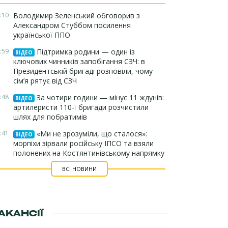
:10
Володимир Зеленський обговорив з
Александром Стуббом посилення
української ППО
:59
Підтримка родини — один із
ВІДЕО
ключових чинників запобігання СЗЧ: в
Президентській бригаді розповіли, чому
сім’я рятує від СЗЧ
:48
За чотири години — мінус 11 ждунів:
ВІДЕО
артилеристи 110-ї бригади розчистили
шлях для побратимів
:41
«Ми не зрозуміли, що сталося»:
ВІДЕО
морпіхи зірвали російську ІПСО та взяли
полонених на Костянтинівському напрямку
ВСІ НОВИНИ
АКАНСІЇ