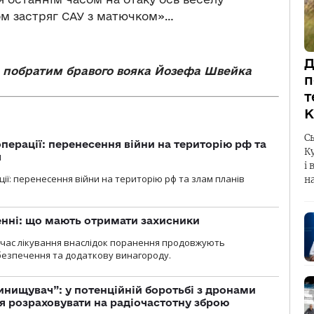
ом застряг САУ з матючком»…
Д
 побратим бравого вояка Йозефа Швейка
п
т
К
С
перації: перенесення війни на територію рф та
К
я
і 
ції: перенесення війни на територію рф та злам планів
н
нні: що мають отримати захисники
д час лікування внаслідок поранення продовжують
езпечення та додаткову винагороду.
инищувач”: у потенційній боротьбі з дронами
я розраховувати на радіочастотну зброю