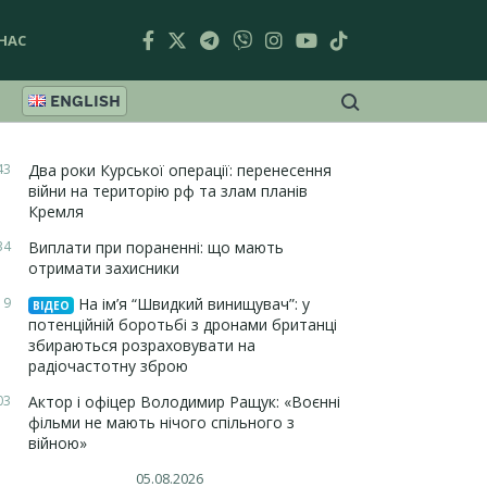
НАС
ENGLISH
43
Два роки Курської операції: перенесення
війни на територію рф та злам планів
Кремля
34
Виплати при пораненні: що мають
отримати захисники
19
На ім’я “Швидкий винищувач”: у
ВІДЕО
потенційній боротьбі з дронами британці
збираються розраховувати на
радіочастотну зброю
03
Актор і офіцер Володимир Ращук: «Воєнні
фільми не мають нічого спільного з
війною»
05.08.2026