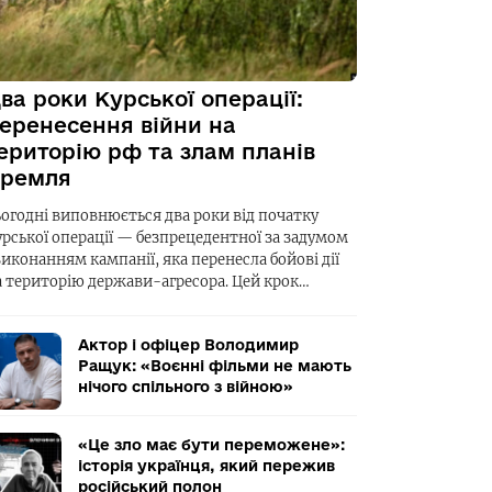
ва роки Курської операції:
еренесення війни на
ериторію рф та злам планів
ремля
ьогодні виповнюється два роки від початку
урської операції — безпрецедентної за задумом
виконанням кампанії, яка перенесла бойові дії
а територію держави-агресора. Цей крок…
Актор і офіцер Володимир
Ращук: «Воєнні фільми не мають
нічого спільного з війною»
«Це зло має бути переможене»:
історія українця, який пережив
російський полон