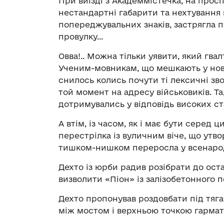
При виїзді з Академмістечка, на просп
нестандартні габарити та нехтування
попереджувальних знаків, застрягла 
провулку…
Овва!.. Можна тільки уявити, який гва
Ученим-мовникам, що мешкають у ново
снилось колись почути ті лексичні зв
той момент на адресу військовиків. Та
дотримувались у відповідь високих ст
А втім, із часом, як і має бути серед
перестрілка із вуличним віче, що утвор
тишком-нишком переросла у всенаро
Дехто із юрби радив розібрати до ост
визволити «Піон» із залізобетонного 
Дехто пропонував роздовбати під тяга
між мостом і верхньою точкою гарма