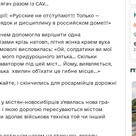
ягач разом із САУ…
ерії: «Русские не отступают!!! Только —
орядок и дисциплину в российском доме!!!»
гачем допомогла вирішити одна
зами крізь натовп, літня жінка краєм вуха
имоволі висловилась: «Ой, солдатики ви мої
ід мого придурошного зятька… Скільки
каватором під цей міст… Йому, виявляється,
П
лька хвилин об’їхати це гибне місце…»
важайте, і скінчились для росармійців дорожні
 у містян-новосибірців з’явилась нова гра-
и і якою дорогою пересуваються містом
 чи здолає військова техніка той чи інший
 останнім часом на отаку ось веселу