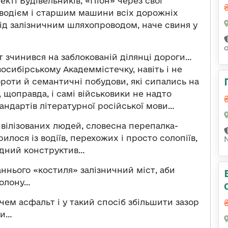
екті Будівельників, «Піон» через свої
 водієм і старшим машини всіх дорожніх
під залізничним шляхопроводом, наче свиня у
лт зчинився на заблокованій ділянці дороги…
сибірському Академмістечку, навіть і не
ороти й семантичні побудови, які сипались на
, щоправда, і самі військовики не надто
андартів літературної російської мови…
 цивілізованих людей, словесна перепалка-
илося із водіїв, перехожих і просто солопіїв,
дний конструктив…
аннього «костиля» залізничний міст, аби
полону…
чем асфальт і у такий спосіб збільшити зазор
ти…