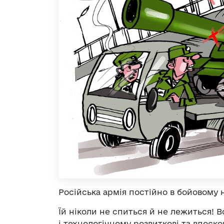
Російська армія постійно в бойовому н
Їй ніколи не спиться й не лежиться! 
і технологічному розвиткові та вдоско