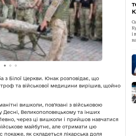
т
К
С
К
і 
н
 з Білої Церкви. Юнак розповідає, що
троф та військової медицини вирішив, щойно
манітні вишколи, пов’язані з військовою
 у Десні, Великополовецькому та інших
 Певно, через ці вишколи і прийшов навчатися
військове майбутнє, але отримати цю
 покаже, як складеться лікарська доля