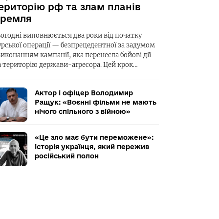
ериторію рф та злам планів
ремля
ьогодні виповнюється два роки від початку
урської операції — безпрецедентної за задумом
виконанням кампанії, яка перенесла бойові дії
а територію держави-агресора. Цей крок…
Актор і офіцер Володимир
Ращук: «Воєнні фільми не мають
нічого спільного з війною»
«Це зло має бути переможене»:
історія українця, який пережив
російський полон