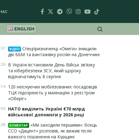
НАС
ENGLISH
:37
Спецпризначенці «Омеги» знищили
ВІДЕО
дві ББМ та вантажівку росіян на Донеччині
:26
В Україні встановили День Військ зв’язку
та кібербезпеки ЗСУ, який щороку
відзначатимуть 8 серпня
:14
120 неіснуючих мобілізованих: посадовців
ТЦК підозрюють у махінаціях з реєстром
«Оберіг»
:56
НАТО виділить Україні €70 млрд
військової допомоги у 2026 році
:38
«Ми заходили першими»: боєць
КОМЕНТАР
ССО «Дацент» розповів, як вижив після
важкого поранення на Курщині