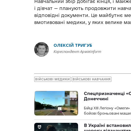
Навчальний збір добігає кінця, і майж
і дівчат — планують продовжити навча
відповідні документи. Це майбутнє ме
вмотивовані медики, у яких велике ма
ОЛЕКСІЙ ТРИГУБ
Кореспондент АрміяInform
ВІЙСЬКОВІ МЕДИКИ
ВІЙСЬКОВІ НАВЧАННЯ
Спецпризначенці «О
Донеччині
Бійці ХІІІ Легіону «Омег
бойові броньовані машин
В Україні встановил
щороку відзначатим