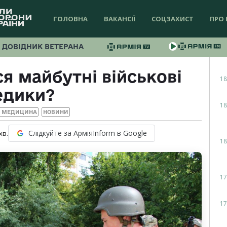
ГОЛОВНА
ВАКАНСІЇ
СОЦЗАХИСТ
ПРО 
ДОВІДНИК ВЕТЕРАНА
я майбутні військові
18
едики?
18
А МЕДИЦИНА
НОВИНИ
Слідкуйте за АрміяInform в Google
хв.
18
17
17