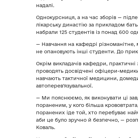
надалі.
Однокурсниця, а на час зборів — підл
лікарську династію за прикладом батьк
набрали 125 студентів із понад 600 од
— Навчання на кафедрі різноманітне, 
не опановують інші студенти. До прик
Окрім викладачів кафедри, практичні
проводять досвідчені офіцери-медики
навчають тактичної медицини, домед
автоперев’язувальної.
— Ми пояснюємо, як виконувати ці зав
пораненим, у кого більша крововтрат
поранених іде той, хто перебуває най
аби це було зручно й безпечно, — роз
Коваль.