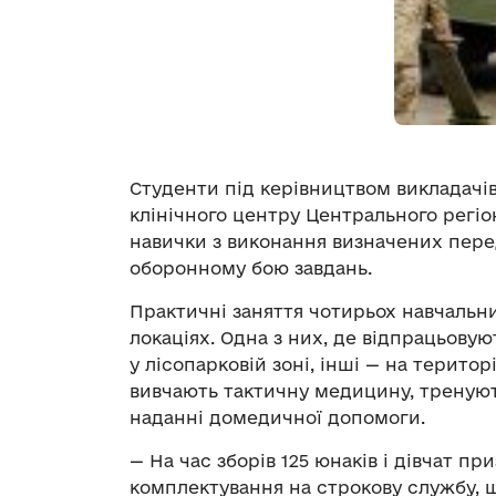
Студенти під керівництвом викладачі
клінічного центру Центрального регі
навички з виконання визначених пер
оборонному бою завдань.
Практичні заняття чотирьох навчальни
локаціях. Одна з них, де відпрацьову
у лісопарковій зоні, інші — на терито
вивчають тактичну медицину, тренуют
наданні домедичної допомоги.
— На час зборів 125 юнаків і дівчат п
комплектування на строкову службу, 