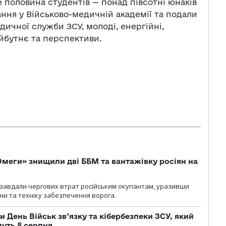
е половина студентів — понад півсотні юнаків
ння у Військово-медичній академії та подали
дичної служби ЗСУ, молоді, енергійні,
йбутнє та перспективи.
меги» знищили дві ББМ та вантажівку росіян на
и» завдали чергових втрат російським окупантам, уразивши
и та техніку забезпечення ворога.
и День Військ зв’язку та кібербезпеки ЗСУ, який
уть 8 серпня