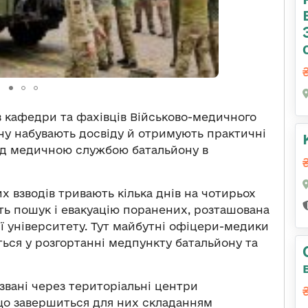
в кафедри та фахівців Військово-медичного
ону набувають досвіду й отримують практичні
ед медичною службою батальйону в
х взводів тривають кілька днів на чотирьох
ють пошук і евакуацію поранених, розташована
рії університету. Тут майбутні офіцери-медики
ься у розгортанні медпункту батальйону та
ризвані через територіальні центри
що завершиться для них складанням