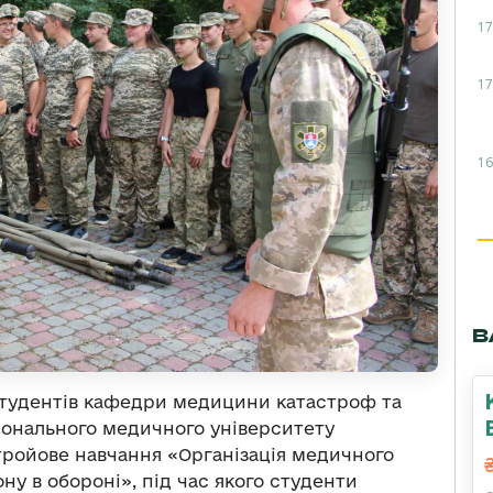
17
17
16
В
студентів кафедри медицини катастроф та
іонального медичного університету
-стройове навчання «Організація медичного
ну в обороні», під час якого студенти