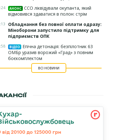
:24
ССО ліквідували окупанта, який
АНОНС
відмовився здаватися в полон: стрім
:13
Обладнання без повної оплати одразу:
Міноборони запустило підтримку для
підприємств ОПК
:58
Епічна детонація: безпілотник 63
ВІДЕО
ОМБр уразив ворожий «Град» з повним
боєкомплектом
ВСІ НОВИНИ
АКАНСІЇ
Кухар-
Військовослужбовець
від 20100 до 125000 грн