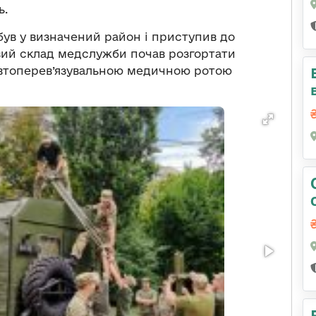
ь.
був у визначений район і приступив до
вий склад медслужби почав розгортати
автоперев’язувальною медичною ротою