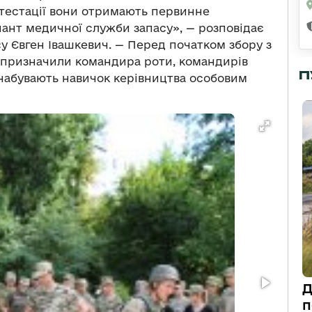
 атестації вони отримають первинне
ант медичної служби запасу», — розповідає
у Євген Івашкевич. — Перед початком збору з
 призначили командира роти, командирів
П
ж набувають навичок керівництва особовим
Д
п