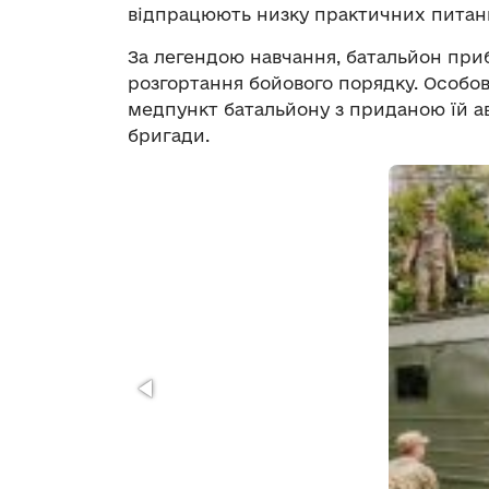
відпрацюють низку практичних питан
За легендою навчання, батальйон при
розгортання бойового порядку. Особо
медпункт батальйону з приданою їй 
бригади.