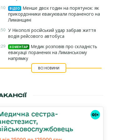
:10
Менше двох годин на порятунок: як
ВІДЕО
прикордонники евакуювали пораненого на
Лиманщині
:50
У Нікополі російський удар забрав життя
водія рейсового автобуса
:29
Медик розповів про складність
КОМЕНТАР
евакуації поранених на Лиманському
напрямку
ВСІ НОВИНИ
АКАНСІЇ
Медична сестpа-
анестезист,
військовослужбовець
від 25000 до 125000 грн