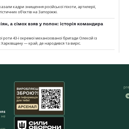
азали кадри знищення російської піхоти, артилерії,
гістичних об’єктів на Запоріжжі.
ян, а сімох взяв у полон: історія командира
ї роти 43-ї окремої механізованої бригади Олексій із
 Харківщину — край, де народився та виріс.
pr
ons
не
orm