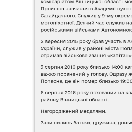
комісаріатом Вінницької області мо
Пройшов навчання в Академії сухоп
Сагайдачного. Служив у 9-му окрем
мотопіхотної. Деякий час служив н
російськими військами Автономною
З вересня 2015 року брав участь в 
України, служив у районі міста Попа
отримав військове звання «капітан»
3 серпня 2016 року близько 14:00 к
важко поранений у голову. Одразу ж
Попасна, де він помер близько 19:00
6 серпня 2016 року похований на к
району Вінницької області.
Нагороджений медалями.
Залишились батьки, дружина, доньк