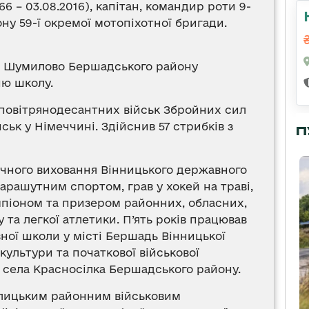
6 – 03.08.2016), капітан, командир роти 9-
ну 59-ї окремої мотопіхотної бригади.
лі Шумилово Бершадського району
ню школу.
 повітрянодесантних військ Збройних сил
ськ у Німеччині. Здійснив 57 стрибків з
П
зичного виховання Вінницького державного
парашутним спортом, грав у хокей на траві,
емпіоном та призером районних, обласних,
 та легкої атлетики. П’ять років працював
ої школи у місті Бершадь Вінницької
культури та початкової військової
и села Красносілка Бершадського району.
плицьким районним військовим