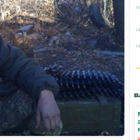
15
14
14
В