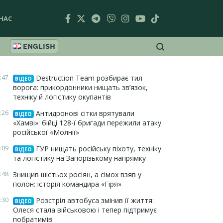
НАС
ENGLISH
:47
Destruction Team розбирає тил
ВІДЕО
ворога: прикордонники нищать зв’язок,
техніку й логістику окупантів
:26
Антидронові сітки врятували
ВІДЕО
«Хамві»: бійці 128-ї бригади пережили атаку
російської «Молнії»
:09
ГУР нищать російську піхоту, техніку
ВІДЕО
та логістику на Запорізькому напрямку
:48
Знищив шістьох росіян, а сімох взяв у
полон: історія командира «Гіря»
:30
Розстріл автобуса змінив її життя:
ВІДЕО
Олеся стала військовою і тепер підтримує
побратимів