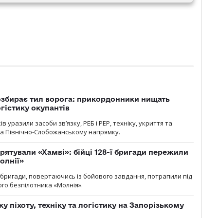
озбирає тил ворога: прикордонники нищать
огістику окупантів
 уразили засоби зв’язку, РЕБ і РЕР, техніку, укриття та
на Північно-Слобожанському напрямку.
рятували «Хамві»: бійці 128-ї бригади пережили
олнії»
ї бригади, повертаючись із бойового завдання, потрапили під
ого безпілотника «Молнія».
у піхоту, техніку та логістику на Запорізькому