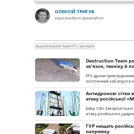
ОЛЕКСІЙ ТРИГУБ
Кореспондент АрміяInform
ВШАНУВАННЯ ПАМ'ЯТІ
ЗАГИБЛІ
Destruction Team р
зв’язок, техніку й л
FPV-дрони прикордонників
логістичний хаб ворога 
Антидронові сітки в
атаку російської «М
Бійці 128-ї Закарпатсько
атаку російського ударн
ГУР нищать російськ
напрямку