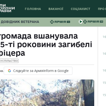
ГОЛОВНА
ВАКАНСІЇ
СОЦЗАХИСТ
ПРО 
ДОВІДНИК ВЕТЕРАНА
 громада вшанувала
16
5-ті роковини загибелі
фіцера
16
УСПІЛЬСТВО
16
Слідкуйте за АрміяInform в Google
хв.
15
15