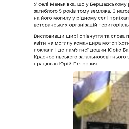
У селі Маньківка, що у Бершадському 
загиблого 5 років тому земляка. З наг
на його могилу у рідному селі приїхал
ветеранських організацій територіальн
Висловивши щирі співчуття та слова 
квіти на могилу командира мотопіхотн
поклали і до пам’ятної дошки Юрію Ба
Красносільського загальноосвітнього зак
працював Юрій Петрович.