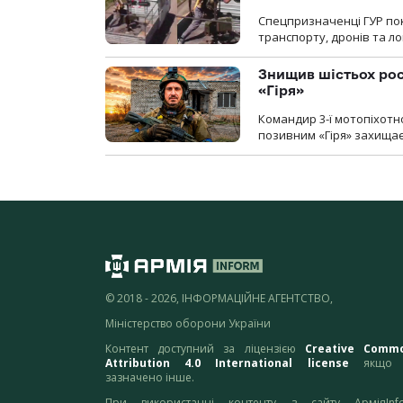
Спецпризначенці ГУР пок
транспорту, дронів та ло
Знищив шістьох росі
«Гіря»
Командир 3-ї мотопіхотно
позивним «Гіря» захищає
© 2018 - 2026, ІНФОРМАЦІЙНЕ АГЕНТСТВО,
Міністерство оборони України
Контент доступний за ліцензією
Creative Comm
Attribution 4.0 International license
якщо 
зазначено інше.
При використанні контенту з сайту АрміяInf