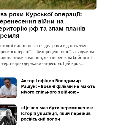
ва роки Курської операції:
еренесення війни на
ериторію рф та злам планів
ремля
ьогодні виповнюється два роки від початку
урської операції — безпрецедентної за задумом
виконанням кампанії, яка перенесла бойові дії
а територію держави-агресора. Цей крок…
Актор і офіцер Володимир
Ращук: «Воєнні фільми не мають
нічого спільного з війною»
«Це зло має бути переможене»:
історія українця, який пережив
російський полон