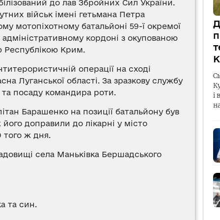
білізований до лав Збройних Сил України.
утних військ імені гетьмана Петра
Д
ому мотопіхотному батальйоні 59-ї окремої
п
а адміністративному кордоні з окупованою
т
 Республікою Крим.
К
Антитерористичній операції на сході
С
сна Луганської області. За зразкову службу
К
 та посаду командира роти.
і 
н
апітан Барашенко на позиції батальйону був
 його доправили до лікарні у місто
 того ж дня.
ладовищі села Маньківка Бершадського
а та син.