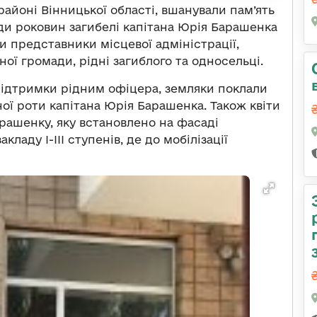
районі Вінницької області, вшанували пам’ять
оди роковин загибелі капітана Юрія Барашенка
и представники місцевої адміністрації,
ої громади, рідні загиблого та односельці.
підтримки рідним офіцера, земляки поклали
ої роти капітана Юрія Барашенка. Також квіти
рашенку, яку встановлено на фасаді
ладу І-ІІІ ступенів, де до мобілізації