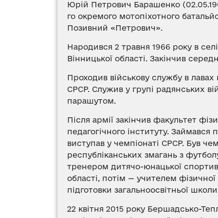
Юрій Петрович Барашенко (02.05.196
го окремого мотопіхотного батальйо
Позивний «Петрович».
Народився 2 травня 1966 року в се
Вінницької області. Закінчив серед
Проходив військову службу в лавах
СРСР. Служив у групі радянських вій
парашутом.
Після армії закінчив факультет фі
педагогічного інституту. Займався 
виступав у чемпіонаті СРСР. Був ч
республіканських змагань з футболу
тренером дитячо-юнацької спортивн
області, потім — учителем фізичної 
підготовки загальноосвітньої школ
22 квітня 2015 року Бершадсько-Те