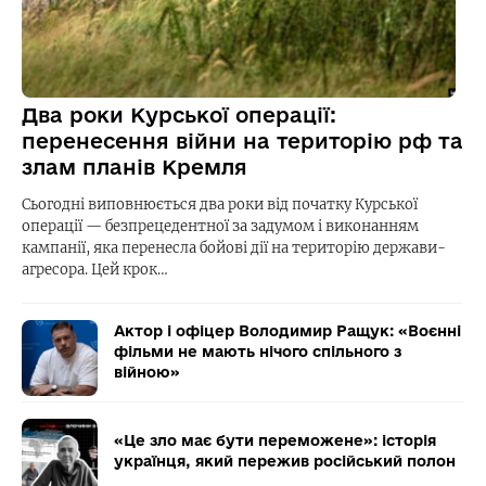
Два роки Курської операції:
перенесення війни на територію рф та
злам планів Кремля
Сьогодні виповнюється два роки від початку Курської
операції — безпрецедентної за задумом і виконанням
кампанії, яка перенесла бойові дії на територію держави-
агресора. Цей крок…
Актор і офіцер Володимир Ращук: «Воєнні
фільми не мають нічого спільного з
війною»
«Це зло має бути переможене»: історія
українця, який пережив російський полон