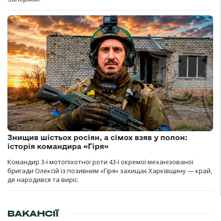
Знищив шістьох росіян, а сімох взяв у полон:
історія командира «Гіря»
Командир 3-ї мотопіхотної роти 43-ї окремої механізованої
бригади Олексій із позивним «Гіря» захищає Харківщину — край,
де народився та виріс.
ВАКАНСІЇ