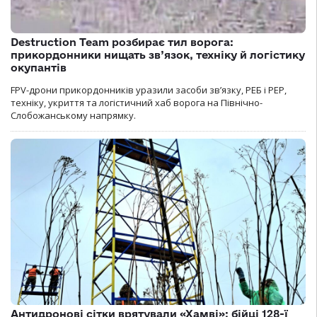
Destruction Team розбирає тил ворога:
прикордонники нищать зв’язок, техніку й логістику
окупантів
FPV-дрони прикордонників уразили засоби зв’язку, РЕБ і РЕР,
техніку, укриття та логістичний хаб ворога на Північно-
Слобожанському напрямку.
Антидронові сітки врятували «Хамві»: бійці 128-ї