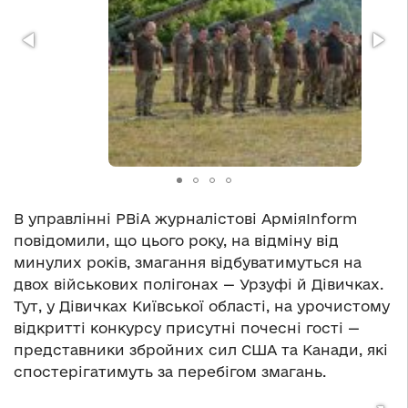
В управлінні РВіА журналістові АрміяІnform
повідомили, що цього року, на відміну від
минулих років, змагання відбуватимуться на
двох військових полігонах — Урзуфі й Дівичках.
Тут, у Дівичках Київської області, на урочистому
відкритті конкурсу присутні почесні гості —
представники збройних сил США та Канади, які
спостерігатимуть за перебігом змагань.