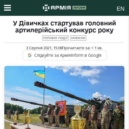
EN
У Дівичках стартував головний
артилерійський конкурс року
ГОЛОВНІ ПОДІЇ
НОВИНИ
3 Серпня 2021, 15:08
Прочитаєте за:
< 1
хв.
Слідкуйте за АрміяInform в Google