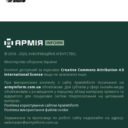
© 2018 - 2026, ІНФОРМАЦІЙНЕ АГЕНТСТВО,
Міністерство оборони України
Контент доступний за ліцензією
Creative Commons Attribution 4.0
International license
якщо не зазначено інше.
При використанні контенту з сайту АрміяInform посилання на
armyinform.com.ua
обов’язкове. Для суб’єктів у сфері онлайн-медіа
обов’язковим є розміщення у першому абзаці матеріалу прямого та
відкритого для пошукових систем гіперпосилання на цитований
матеріал.
Політика користування сайтом АрміяInform
Політика використання файлів cookie
Зауваження та пропозиції по роботі сайту надсилайте на адресу:
webmaster@armyinform.com.ua