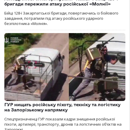
бригади пережили атаку російської «Молнії»
Бійці 128-ї Закарпатської бригади, повертаючись із бойового
завдання, потрапили під атаку російського ударного
безпілотника «Молнія».
ГУР нищать російську піхоту, техніку та логістику
на Запорізькому напрямку
Спецпризначенці ГУР показали кадри знищення російської
піхоти, артилерії, транспорту, дронів та логістичних об’єктів на
Запоріжжі.