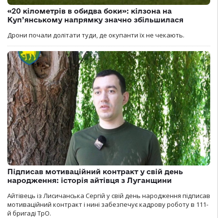
«20 кілометрів в обидва боки»: кілзона на
Куп’янському напрямку значно збільшилася
Дрони почали долітати туди, де окупанти їх не чекають.
Підписав мотиваційний контракт у свій день
народження: історія айтівця з Луганщини
Айтівець із Лисичанська Сергій у свій день народження підписав
мотиваційний контракт і нині забезпечує кадрову роботу в 111-
й бригаді ТрО.