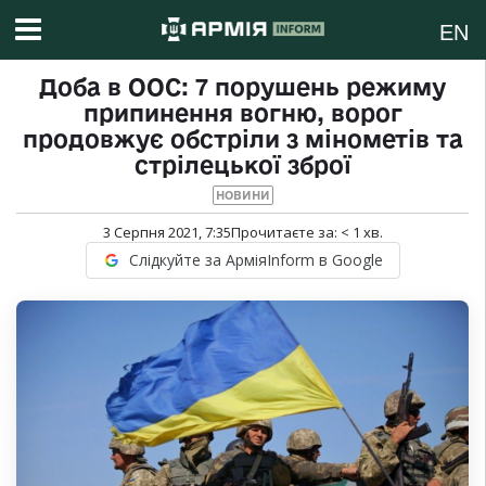
EN
Доба в ООС: 7 порушень режиму
припинення вогню, ворог
продовжує обстріли з мінометів та
стрілецької зброї
НОВИНИ
3 Серпня 2021, 7:35
Прочитаєте за:
< 1
хв.
Слідкуйте за АрміяInform в Google