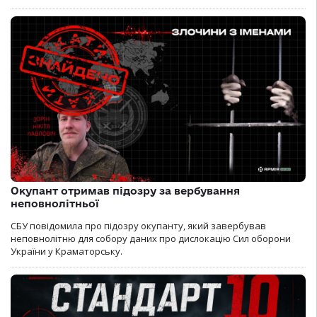
Окупант отримав підозру за вербування
неповнолітньої
СБУ повідомила про підозру окупанту, який завербував
неповнолітню для собору даних про дислокацію Сил оборони
України у Краматорську.