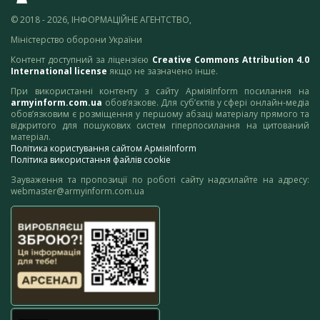
© 2018 - 2026, ІНФОРМАЦІЙНЕ АГЕНТСТВО,
Міністерство оборони України
Контент доступний за ліцензією
Creative Commons Attribution 4.0
International license
якщо не зазначено інше.
При використанні контенту з сайту АрміяInform посилання на
armyinform.com.ua
обов’язкове. Для суб’єктів у сфері онлайн-медіа
обов’язковим є розміщення у першому абзаці матеріалу прямого та
відкритого для пошукових систем гіперпосилання на цитований
матеріал.
Політика користування сайтом АрміяInform
Політика використання файлів cookie
Зауваження та пропозиції по роботі сайту надсилайте на адресу:
webmaster@armyinform.com.ua