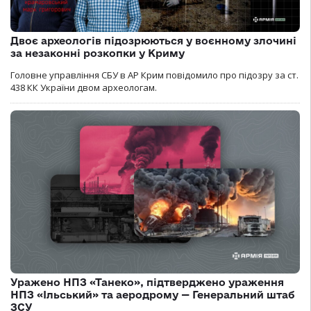
Двоє археологів підозрюються у воєнному злочині
за незаконні розкопки у Криму
Головне управління СБУ в АР Крим повідомило про підозру за ст.
438 КК України двом археологам.
Уражено НПЗ «Танеко», підтверджено ураження
НПЗ «Ільський» та аеродрому — Генеральний штаб
ЗСУ