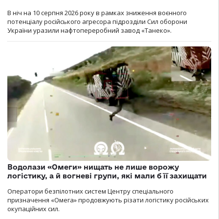
В ніч на 10 серпня 2026 року в рамках зниження воєнного
потенціалу російського агресора підрозділи Сил оборони
України уразили нафтопереробний завод «Танеко».
Водолази «Омеги» нищать не лише ворожу
логістику, а й вогневі групи, які мали б її захищати
Оператори безпілотних систем Центру спеціального
призначення «Омега» продовжують різати логістику російських
окупаційних сил.