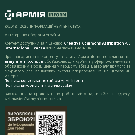
© 2018 - 2026, ІНФОРМАЦІЙНЕ АГЕНТСТВО,
Міністерство оборони України
Контент доступний за ліцензією
Creative Commons Attribution 4.0
International license
якщо не зазначено інше.
При використанні контенту з сайту АрміяInform посилання на
armyinform.com.ua
обов’язкове. Для суб’єктів у сфері онлайн-медіа
обов’язковим є розміщення у першому абзаці матеріалу прямого та
відкритого для пошукових систем гіперпосилання на цитований
матеріал.
Політика користування сайтом АрміяInform
Політика використання файлів cookie
Зауваження та пропозиції по роботі сайту надсилайте на адресу:
webmaster@armyinform.com.ua