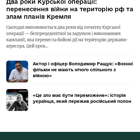
Два роки Курської операції:
перенесення війни на територію рф та
злам планів Кремля
Сьогодні виповнюється два роки від початку Курської
операції — безпрецедентної за задумом і виконанням
кампанії, яка перенесла бойові дії на територію держави-
агресора. Цей крок…
Актор і офіцер Володимир Ращук: «Воєнні
фільми не мають нічого спільного з
війною»
«Це зло має бути переможене»: історія
українця, який пережив російський полон