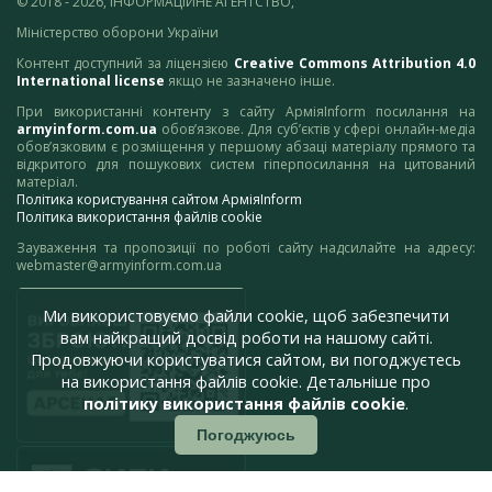
© 2018 - 2026, ІНФОРМАЦІЙНЕ АГЕНТСТВО,
Міністерство оборони України
Контент доступний за ліцензією
Creative Commons Attribution 4.0
International license
якщо не зазначено інше.
При використанні контенту з сайту АрміяInform посилання на
armyinform.com.ua
обов’язкове. Для суб’єктів у сфері онлайн-медіа
обов’язковим є розміщення у першому абзаці матеріалу прямого та
відкритого для пошукових систем гіперпосилання на цитований
матеріал.
Політика користування сайтом АрміяInform
Політика використання файлів cookie
Зауваження та пропозиції по роботі сайту надсилайте на адресу:
webmaster@armyinform.com.ua
Ми використовуємо файли cookie, щоб забезпечити
вам найкращий досвід роботи на нашому сайті.
Продовжуючи користуватися сайтом, ви погоджуєтесь
на використання файлів cookie. Детальніше про
політику використання файлів cookie
.
Погоджуюсь