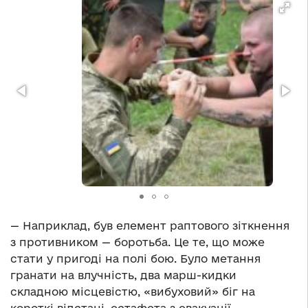
— Наприклад, був елемент раптового зіткнення
з противником — боротьба. Це те, що може
стати у пригоді на полі бою. Було метання
гранати на влучність, два марш-кидки
складною місцевістю, «вибуховий» біг на
короткі відстані, естафета з евакуації