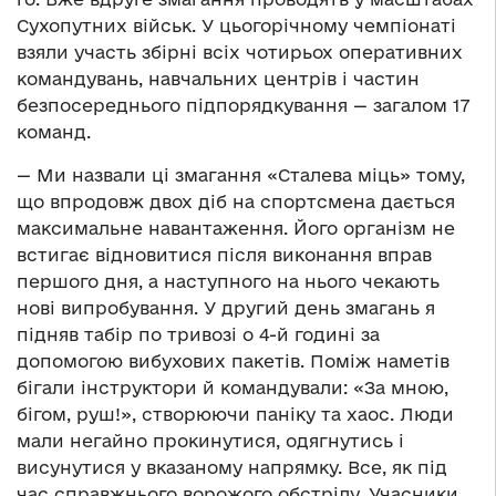
Сухопутних військ. У цьогорічному чемпіонаті
взяли участь збірні всіх чотирьох оперативних
командувань, навчальних центрів і частин
безпосереднього підпорядкування — загалом 17
команд.
— Ми назвали ці змагання «Сталева міць» тому,
що впродовж двох діб на спортсмена дається
максимальне навантаження. Його організм не
встигає відновитися після виконання вправ
першого дня, а наступного на нього чекають
нові випробування. У другий день змагань я
підняв табір по тривозі о 4-й годині за
допомогою вибухових пакетів. Поміж наметів
бігали інструктори й командували: «За мною,
бігом, руш!», створюючи паніку та хаос. Люди
мали негайно прокинутися, одягнутись і
висунутися у вказаному напрямку. Все, як під
час справжнього ворожого обстрілу. Учасники