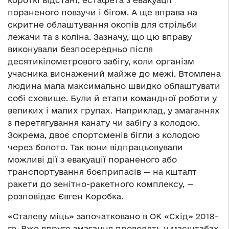
пораненого повзучи і бігом. А ще вправа на
скритне облаштування окопів для стрільби
лежачи та з коліна. Зазначу, що цю вправу
виконували безпосередньо після
десятикілометрового забігу, коли організм
учасника виснажений майже до межі. Втомлена
людина мала максимально швидко облаштувати
собі сховище. Були й етапи командної роботи у
великих і малих групах. Наприклад, у змаганнях
з перетягування канату чи забігу з колодою.
Зокрема, двоє спортсменів бігли з колодою
через болото. Так вони відпрацьовували
можливі дії з евакуації пораненого або
транспортування боєприпасів — на кшталт
ракети до зенітно-ракетного комплексу, —
розповідає Євген Коробка.
«Сталеву міць» започатковано в ОК «Схід» 2018-
го. Вже вдруге змагання проводять у масштабах