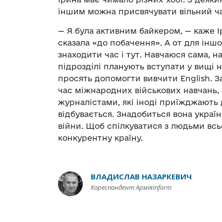
іншим можна присвячувати вільний час
—
Я була активним байкером,
— каже
І
сказала «до побачення». А от для іншо
знаходити час і тут. Навчаюся сама, 
підрозділі планують вступати у вищі н
просять допомогти вивчити English. З
час міжнародних військових навчань, 
журналістами, які іноді приїжджають д
відбувається. Знадобиться вона украї
війни. Щоб спілкуватися з людьми всьо
конкурентну країну.
ВЛАДИСЛАВ НАЗАРКЕВИЧ
Кореспондент АрміяInform