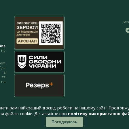
pr
ons
не
orm
Для
м є
 та
 на
 на
чити вам найкращий досвід роботи на нашому сайті. Продовжу
я файлів cookie. Детальніше про
політику використання фай
Погоджуюсь