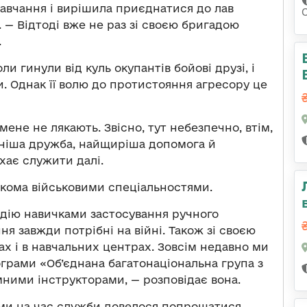
навчання і вирішила приєднатися до лав
.
—
Відтоді вже не раз зі своєю бригадою
.
оли гинули від куль окупантів бойові друзі, і
и. Однак її волю до протистояння агресору це
ене не лякають. Звісно, тут небезпечно, втім,
ніша дружба, найщиріша допомога й
хає служити далі.
ькома військовими спеціальностями.
одію навичками застосування ручного
ня завжди потрібні на війні. Також зі своєю
ах і в навчальних центрах. Зовсім недавно ми
грами «Об’єднана багатонаціональна група з
емними інструкторами,
—
розповідає вона.
ими на час служби довелося попрощатися,