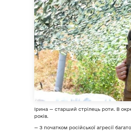
Ірина
—
старший стрілець роти. В окре
років.
—
З початком російської агресії багат