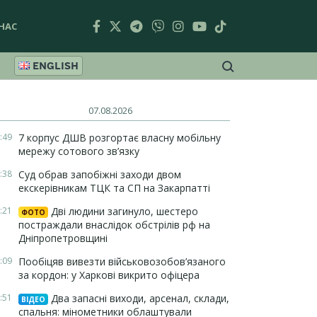
НАС
ENGLISH
07.08.2026
:49
7 корпус ДШВ розгортає власну мобільну
мережу сотового зв’язку
:38
Суд обрав запобіжні заходи двом
екскерівникам ТЦК та СП на Закарпатті
:21
Дві людини загинуло, шестеро
ФОТО
постраждали внаслідок обстрілів рф на
Дніпропетровщині
:09
Пообіцяв вивезти військовозобов’язаного
за кордон: у Харкові викрито офіцера
:51
Два запасні виходи, арсенал, склади,
ВІДЕО
спальня: мінометники облаштували