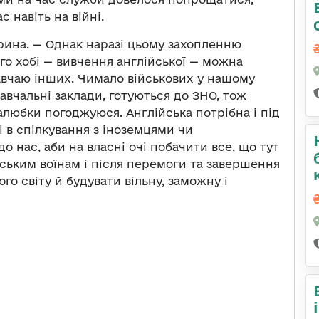
 навіть на війні.
рина.
—
Однак наразі цьому захопленню
го хобі
—
вивчення англійської
—
можна
навчаю інших. Чимало військових у нашому
авчальні заклади, готуються до ЗНО, тож
алюбки погоджуюся. Англійська потрібна і під
і в спілкування з іноземцями чи
о нас, аби на власні очі побачити все, що тут
нським воїнам і після перемоги та завершення
го світу й будувати вільну, заможну і