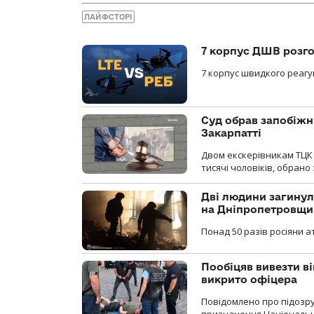
ЛАЙФСТОРІ
7 корпус ДШВ розго
7 корпус швидкого реагу
Суд обрав запобіжн
Закарпатті
Двом екскерівникам ТЦК 
тисячі чоловіків, обрано
Дві людини загинул
на Дніпропетровщи
Понад 50 разів росіяни 
Пообіцяв вивезти ві
викрито офіцера
Повідомлено про підозр
призначення Національної 