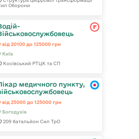
Структура цифрової трансформації
Сил Оборони
Водій-
Військовослужбовець
від 20100 до 125000 грн
Київ
Косівський РТЦК та СП
Лікар медичного пункту,
військовослужбовець
від 25000 до 125000 грн
Богодухів
209 батальйон Сил ТрО