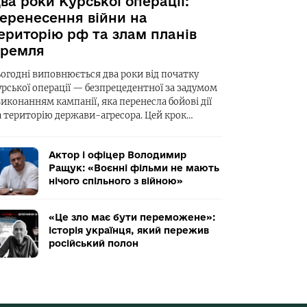
ва роки Курської операції:
еренесення війни на
ериторію рф та злам планів
ремля
ьогодні виповнюється два роки від початку
урської операції — безпрецедентної за задумом
виконанням кампанії, яка перенесла бойові дії
а територію держави-агресора. Цей крок…
Актор і офіцер Володимир
Ращук: «Воєнні фільми не мають
нічого спільного з війною»
«Це зло має бути переможене»:
історія українця, який пережив
російський полон