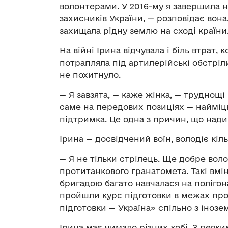
волонтерами. У 2016-му я завершила 
захисників України,
—
розповідає вона
захищала рідну землю на сході країни
На війні Ірина відчувала і біль втрат, к
потрапляла під артилерійські обстріл
не похитнуло.
—
Я завзята,
—
каже жінка,
—
труднощі м
саме на передових позиціях
—
найміц
підтримка. Це одна з причин, що нади
Ірина
—
досвідчений воїн, володіє кіл
—
Я не тільки стрілець. Ще добре вол
протитанкового гранатомета. Такі вмін
бригадою багато навчалася на полігон
пройшли курс підготовки в межах про
підготовки
—
Україна» спільно з іноз
Ірина має чимало різних хобі. З деяк