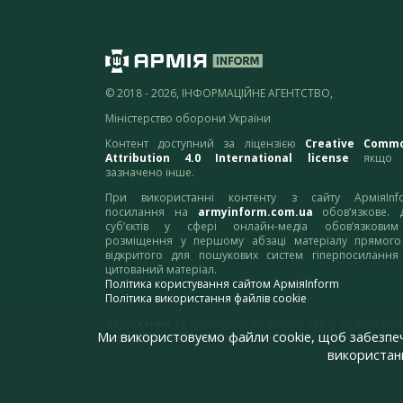
© 2018 - 2026, ІНФОРМАЦІЙНЕ АГЕНТСТВО,
Міністерство оборони України
Контент доступний за ліцензією
Creative Comm
Attribution 4.0 International license
якщо 
зазначено інше.
При використанні контенту з сайту АрміяInf
посилання на
armyinform.com.ua
обов’язкове. 
суб’єктів у сфері онлайн-медіа обов’язкови
розміщення у першому абзаці матеріалу прямого
відкритого для пошукових систем гіперпосилання
цитований матеріал.
Політика користування сайтом АрміяInform
Політика використання файлів cookie
Зауваження та пропозиції по роботі сайту надсилайте
Ми використовуємо файли cookie, щоб забезпе
адресу:
webmaster@armyinform.com.ua
використанн