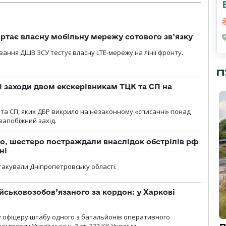
ртає власну мобільну мережу сотового зв’язку
вання ДШВ ЗСУ тестує власну LTE-мережу на лінії фронту.
П
і заходи двом екскерівникам ТЦК та СП на
та СП, яких ДБР викрило на незаконному «списанні» понад
 запобіжний захід.
о, шестеро постраждали внаслідок обстрілів рф
ні
атакували Дніпропетровську області.
йськовозобов’язаного за кордон: у Харкові
у офіцеру штабу одного з батальйонів оперативного
гвардії України за ч. 3 ст. 332 КК України.