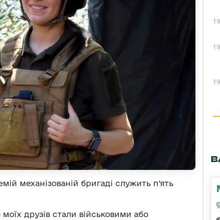
19
19
19
В
мій механізованій бригаді служить п’ять
о моїх друзів стали військовими або