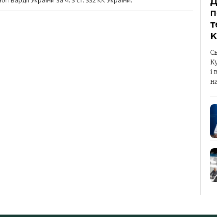
Д
п
т
К
С
К
і 
н