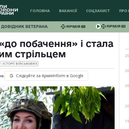
ГОЛОВНА
ВАКАНСІЇ
СОЦЗАХИСТ
ПРО 
ДОВІДНИК ВЕТЕРАНА
«до побачення» і стала
им стрільцем
20
Y: ІСТОРІЇ ВІЙСЬКОВИХ
20
Слідкуйте за АрміяInform в Google
хв.
20
20
19