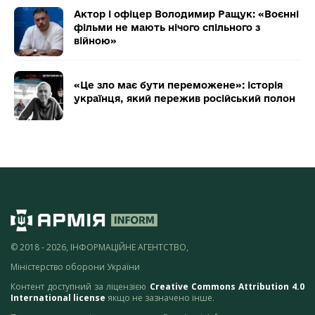
Актор і офіцер Володимир Ращук: «Воєнні
фільми не мають нічого спільного з
війною»
«Це зло має бути переможене»: історія
українця, який пережив російський полон
© 2018 - 2026, ІНФОРМАЦІЙНЕ АГЕНТСТВО,
Міністерство оборони України
Контент доступний за ліцензією
Creative Commons Attribution 4.0
International license
якщо не зазначено інше.