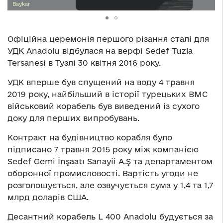
Baykar
Офіційна церемонія першого різання сталі для
УДК Anadolu відбулася на верфі Sedef Tuzla
Tersanesi в Тузлі 30 квітня 2016 року.
УДК вперше був спущений на воду 4 травня
2019 року, найбільший в історії турецьких ВМС
військовий корабель був виведений із сухого
доку для перших випробувань.
Контракт на будівництво корабля було
підписано 7 травня 2015 року між компанією
Sedef Gemi İnşaatı Sanayii A.Ş та департаментом
оборонної промисловості. Вартість угоди не
розголошується, але озвучується сума у 1,4 та 1,7
млрд доларів США.
Десантний корабель L 400 Anadolu будується за