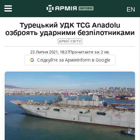
EN
Турецький УДК TCG Anadolu
озброять ударними безпілотниками
АРМІЇ СВІТУ
23 Липня 2021, 18:27
Прочитаєте за:
2
хв.
Слідкуйте за АрміяInform в Google