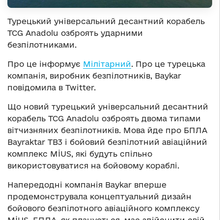
Турецький універсальний десантний корабель
TCG Anadolu озброять ударними
безпілотниками.
Про це інформує
Мілітарний
. Про це турецька
компанія, виробник безпілотників, Baykar
повідомила в Twitter.
Що новий турецький універсальний десантний
корабель TCG Anadolu озброять двома типами
вітчизняних безпілотників. Мова йде про БПЛА
Bayraktar TB3 і бойовий безпілотний авіаційний
комплекс MİUS, які будуть спільно
використовуватися на бойовому кораблі.
Напередодні компанія Baykar вперше
продемонструвала концептуальний дизайн
бойового безпілотного авіаційного комплексу
MİUS. БПЛА, як планується, має здійснити свій