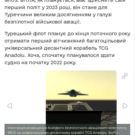
перший політ у 2023 році, він стане для
Туреччини великим досягненням у галузі
безпілотної військової авіації.
Турецький флот планує до кінця поточного року
отримати перший вітчизняний багатоцільовий
універсальний десантний корабель TCG
Anadolu. Хоча, спочатку планувалося здати
судно на початку 2022 року.
Ілюстрація розміщення бойового безпілотного авіаційного комплексу
MİUS на універсальному десантному кораблі TCG Anadolu. Фото: