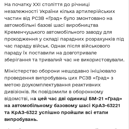
На початку ХХІ століття до річниці
незалежності України кілька артилерійських
частин від РСЗВ «Град» було змонтовано на
автомобільні базові шасі виробництва
Кременчуцького автомобільного заводу для
проходження у складі парадних розрахунків під
час параду військ. Однак після військового
параду їх поставили на довготривале
зберігання та тривалий час не використовували.
Міністерство оборони нещодавно ініціювало
проведення випробувань цих РСЗВ «Град» з
метою доукомплектування реактивних
дивізіонів. Як повідомили в оборонному
відомстві, н
а цей час дві одиниці БМ-21 «Град»
на автомобільному базовому шасі КрАЗ-63221
та КрАЗ-6322 успішно пройшли всі етапи
випробувань.