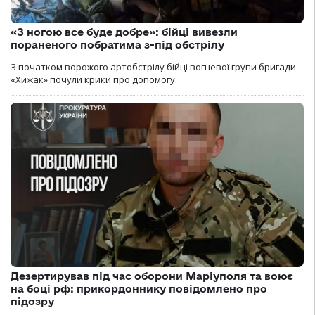
«З ногою все буде добре»: бійці вивезли
пораненого побратима з-під обстрілу
З початком ворожого артобстрілу бійці вогневої групи бригади
«Хижак» почули крики про допомогу.
Дезертирував під час оборони Маріуполя та воює
на боці рф: прикордоннику повідомлено про
підозру