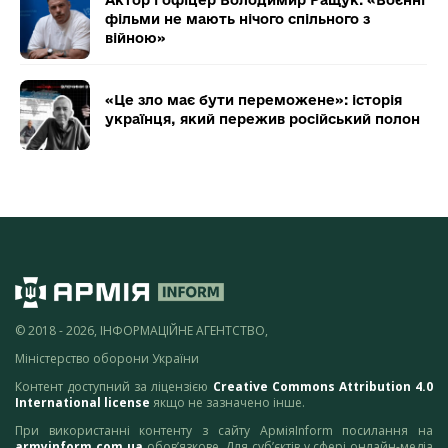
фільми не мають нічого спільного з
війною»
«Це зло має бути переможене»: історія
українця, який пережив російський полон
© 2018 - 2026, ІНФОРМАЦІЙНЕ АГЕНТСТВО,
Міністерство оборони України
Контент доступний за ліцензією
Creative Commons Attribution 4.0
International license
якщо не зазначено інше.
При використанні контенту з сайту АрміяInform посилання на
armyinform.com.ua
обов’язкове. Для суб’єктів у сфері онлайн-медіа