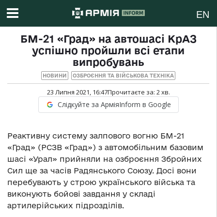
EN
БМ-21 «Град» на автошасі КрАЗ
успішно пройшли всі етапи
випробувань
НОВИНИ
ОЗБРОЄННЯ ТА ВІЙСЬКОВА ТЕХНІКА
23 Липня 2021, 16:47
Прочитаєте за:
2
хв.
Слідкуйте за АрміяInform в Google
Реактивну систему залпового вогню БМ-21
«Град» (РСЗВ «Град») з автомобільним базовим
шасі «Урал» прийняли на озброєння Збройних
Сил ще за часів Радянського Союзу. Досі вони
перебувають у строю українського війська та
виконують бойові завдання у складі
артилерійських підрозділів.