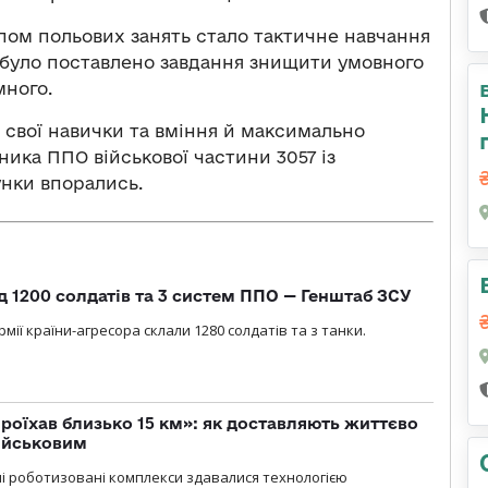
ом польових занять стало тактичне навчання
 було поставлено завдання знищити умовного
много.
і свої навички та вміння й максимально
ника ППО військової частини 3057 із
нки впорались.
д 1200 солдатів та 3 систем ППО — Генштаб ЗСУ
мії країни-агресора склали 1280 солдатів та з танки.
проїхав близько 15 км»: як доставляють життєво
військовим
ні роботизовані комплекси здавалися технологією