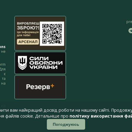
pr
ons
не
orm
Для
м є
 та
 на
 на
чити вам найкращий досвід роботи на нашому сайті. Продовжу
я файлів cookie. Детальніше про
політику використання фай
Погоджуюсь