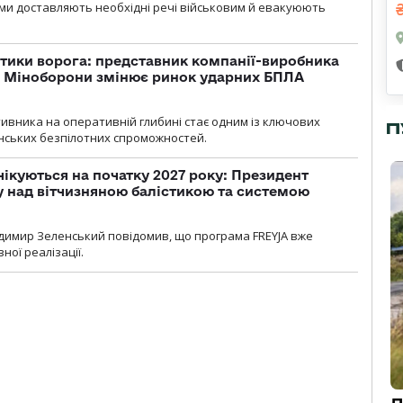
ми доставляють необхідні речі військовим й евакуюють
тики ворога: представник компанії-виробника
а Міноборони змінює ринок ударних БПЛА
ивника на оперативній глибині стає одним із ключових
П
нських безпілотних спроможностей.
чікуються на початку 2027 року: Президент
у над вітчизняною балістикою та системою
димир Зеленський повідомив, що програма FREYJA вже
ної реалізації.