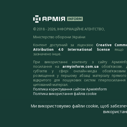
© 2018 - 2026, ІНФОРМАЦІЙНЕ АГЕНТСТВО,
Міністерство оборони України
Контент доступний за ліцензією
Creative Comm
Attribution 4.0 International license
якщо 
зазначено інше.
При використанні контенту з сайту АрміяInf
посилання на
armyinform.com.ua
обов’язкове. 
суб’єктів у сфері онлайн-медіа обов’язкови
розміщення у першому абзаці матеріалу прямого
відкритого для пошукових систем гіперпосилання
цитований матеріал.
Політика користування сайтом АрміяInform
Політика використання файлів cookie
Зауваження та пропозиції по роботі сайту надсилайте
Ми використовуємо файли cookie, щоб забезпе
адресу:
webmaster@armyinform.com.ua
використанн