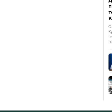
Д
п
т
К
С
К
і 
н