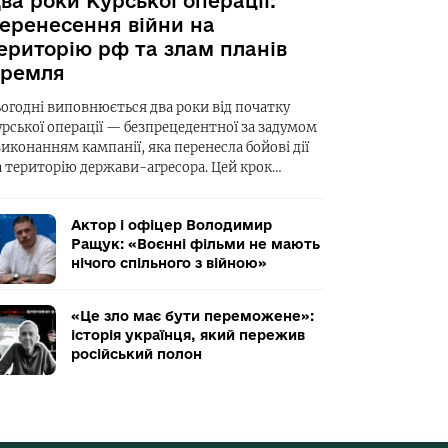
ва роки Курської операції:
еренесення війни на
ериторію рф та злам планів
ремля
ьогодні виповнюється два роки від початку
урської операції — безпрецедентної за задумом
виконанням кампанії, яка перенесла бойові дії
а територію держави-агресора. Цей крок…
Актор і офіцер Володимир
Ращук: «Воєнні фільми не мають
нічого спільного з війною»
«Це зло має бути переможене»:
історія українця, який пережив
російський полон