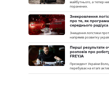
майбутнього, а тепер ни
поранених.
Знекровлення логіс
про те, як програм
середнього радіуса
Знищення логістики прот
напрямів розвитку украї
Перші результати о
розповів про робот
FREYJA
Президент України Воло
перебуває на етапі актив