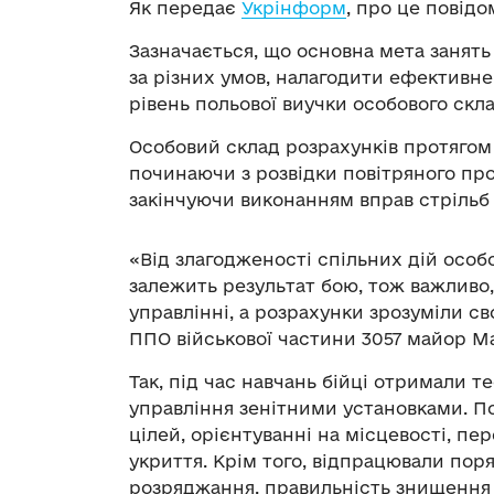
Як передає
Укрінформ
, про це повід
Зазначається, що основна мета занять
за різних умов, налагодити ефективне
рівень польової виучки особового скла
Особовий склад розрахунків протягом
починаючи з розвідки повітряного про
закінчуючи виконанням вправ стрільб і
«Від злагодженості спільних дій особ
залежить результат бою, тож важливо
управлінні, а розрахунки зрозуміли св
ППО військової частини 3057 майор М
Так, під час навчань бійці отримали 
управління зенітними установками. П
цілей, орієнтуванні на місцевості, пере
укриття. Крім того, відпрацювали пор
розряджання, правильність знищення 