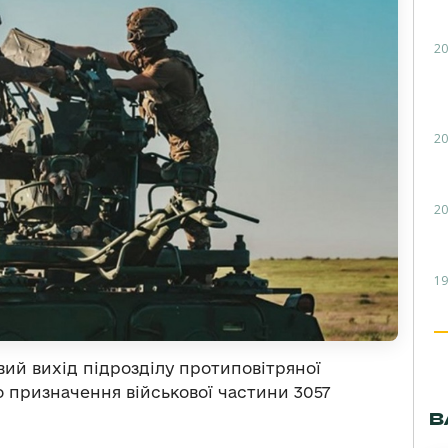
20
20
20
19
ий вихід підрозділу протиповітряної
 призначення військової частини 3057
В