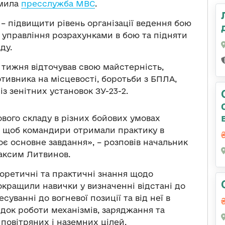
омила
пресслужба МВС
.
 – підвищити рівень організації ведення бою
 управління розрахунками в бою та підняти
ду.
 тижня відточував свою майстерність,
тивника на місцевості, боротьби з БПЛА,
з зенітних установок ЗУ-23-2.
ового складу в різних бойових умовах
, щоб командири отримали практику в
оє основне завдання», – розповів начальник
аксим Литвинов.
теоретичні та практичні знання щодо
окращили навички у визначенні відстані до
суванні до вогневої позиції та від неї в
ядок роботи механізмів, заряджання та
повітряних і наземних цілей.