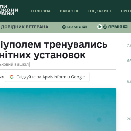
ГОЛОВНА
ВАКАНСІЇ
СОЦЗАХИСТ
ПРО 
ДОВІДНИК ВЕТЕРАНА
ріуполем тренувались
7:
енітних установок
6:
ЬКОВИЙ ВИШКІЛ
Слідкуйте за АрміяInform в Google
хв.
6:
20