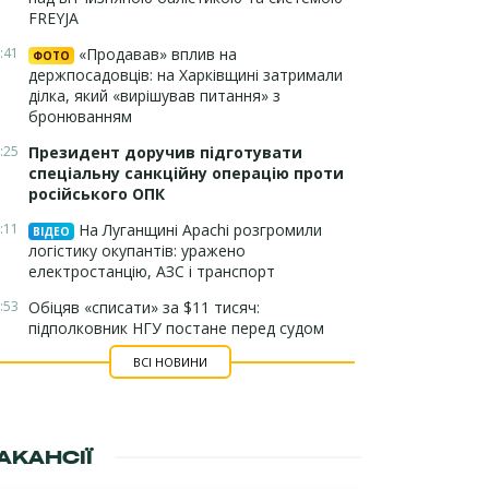
FREYJA
:41
«Продавав» вплив на
ФОТО
держпосадовців: на Харківщині затримали
ділка, який «вирішував питання» з
бронюванням
:25
Президент доручив підготувати
спеціальну санкційну операцію проти
російського ОПК
:11
На Луганщині Apachi розгромили
ВІДЕО
логістику окупантів: уражено
електростанцію, АЗС і транспорт
:53
Обіцяв «списати» за $11 тисяч:
підполковник НГУ постане перед судом
ВСІ НОВИНИ
АКАНСІЇ