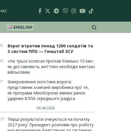
НАС
ENGLISH
35
Ворог втратив понад 1200 солдатів та
3 систем ППО — Генштаб ЗСУ
58
«На трьох колесах проїхав близько 15 км»:
як доставляють життєво необхідні вантажі
військовим
37
Знекровлення логістики ворога:
представник компанії-виробника про те,
як програма Міноборони змінює ринок
ударних БПЛА середнього радіуса
06.08.2026
:51
Перші результати очікуються на початку
2027 року: Президент розповів про роботу
над вітчизняною балістикою та системою