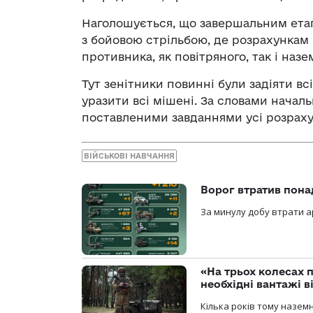
Наголошується, що завершальним етап
з бойовою стрільбою, де розрахункам
противника, як повітряного, так і назе
Тут зенітники повинні були задіяти вс
уразити всі мішені. За словами началь
поставленими завданнями усі розраху
ВІЙСЬКОВІ НАВЧАННЯ
Ворог втратив пона
За минулу добу втрати ар
«На трьох колесах 
необхідні вантажі 
Кілька років тому назем