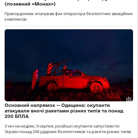
(позивний «Монах»)
Прикордонник опанував фах оператора безпілотних авіаційних
комплексів.
Основний напрямок — Одещина: окупанти
атакували вночі ракетами різних типів та понад
200 БПЛА
У ніч на неділю, 9 серпня, російські окупанти запустили по
Україні понад 200 ударних безпілотників та ракети різних типів.