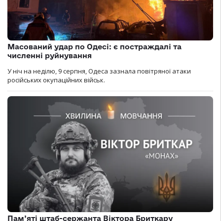
Масований удар по Одесі: є постраждалі та
численні руйнування
У ніч на неділю, 9 серпня, Одеса зазнала повітряної атаки
російських окупаційних військ.
Пам’яті штаб-сержанта Віктора Бриткару