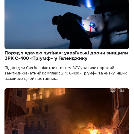
Поряд з «дачею путіна»: українські дрони знищили
ЗРК С-400 «Тріумф» у Геленджику
Підрозділи Сил безпілотних систем ЗСУ уразили ворожий
зенітний-ракетний комплекс ЗРК С-400 «Тріумф», та низку інших
важливих цілей противника.