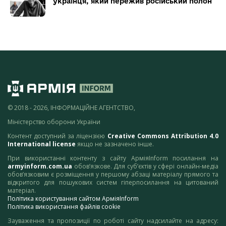
українця, який пережив російський полон
© 2018 - 2026, ІНФОРМАЦІЙНЕ АГЕНТСТВО,
Міністерство оборони України
Контент доступний за ліцензією
Creative Commons Attribution 4.0
International license
якщо не зазначено інше.
При використанні контенту з сайту АрміяInform посилання на
armyinform.com.ua
обов’язкове. Для суб’єктів у сфері онлайн-медіа
обов’язковим є розміщення у першому абзаці матеріалу прямого та
відкритого для пошукових систем гіперпосилання на цитований
матеріал.
Політика користування сайтом АрміяInform
Політика використання файлів cookie
Зауваження та пропозиції по роботі сайту надсилайте на адресу: