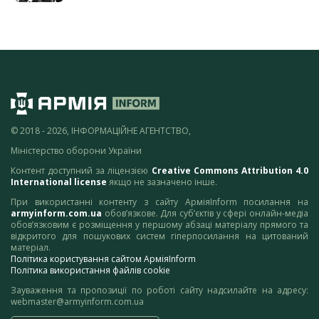
© 2018 - 2026, ІНФОРМАЦІЙНЕ АГЕНТСТВО,
Міністерство оборони України
Контент доступний за ліцензією
Creative Commons Attribution 4.0
International license
якщо не зазначено інше.
При використанні контенту з сайту АрміяInform посилання на
armyinform.com.ua
обов’язкове. Для суб’єктів у сфері онлайн-медіа
обов’язковим є розміщення у першому абзаці матеріалу прямого та
відкритого для пошукових систем гіперпосилання на цитований
матеріал.
Політика користування сайтом АрміяInform
Політика використання файлів cookie
Зауваження та пропозиції по роботі сайту надсилайте на адресу:
webmaster@armyinform.com.ua