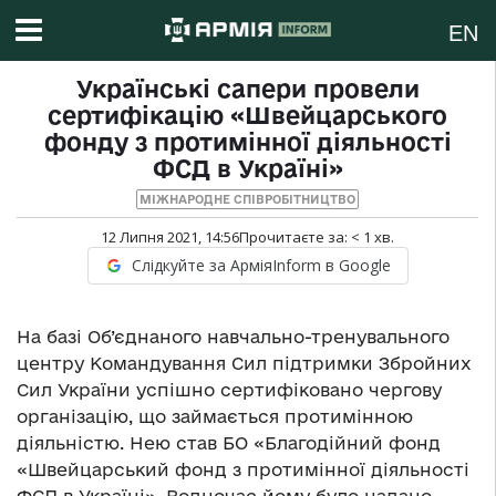
EN
Українські сапери провели
сертифікацію «Швейцарського
фонду з протимінної діяльності
ФСД в Україні»
МІЖНАРОДНЕ СПІВРОБІТНИЦТВО
12 Липня 2021, 14:56
Прочитаєте за:
< 1
хв.
Слідкуйте за АрміяInform в Google
На базі Об’єднаного навчально-тренувального
центру Командування Сил підтримки Збройних
Сил України успішно сертифіковано чергову
організацію, що займається протимінною
діяльністю. Нею став БО «Благодійний фонд
«Швейцарський фонд з протимінної діяльності