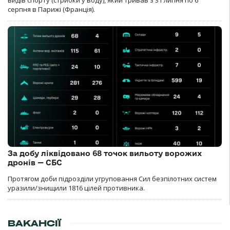
видів спорту (стрибки у воду), який тривав з 31 липня по 6
серпня в Парижі (Франція).
За добу ліквідовано 68 точок вильоту ворожих
дронів — СБС
Протягом доби підрозділи угруповання Сил безпілотних систем
уразили/знищили 1816 цілей противника.
ВАКАНСІЇ