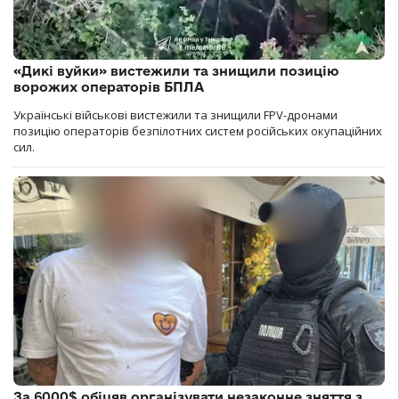
«Дикі вуйки» вистежили та знищили позицію
ворожих операторів БПЛА
Українські військові вистежили та знищили FPV-дронами
позицію операторів безпілотних систем російських окупаційних
сил.
За 6000$ обіцяв організувати незаконне зняття з