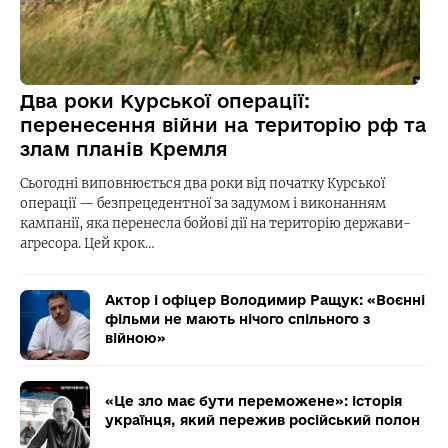
Два роки Курської операції:
перенесення війни на територію рф та
злам планів Кремля
Сьогодні виповнюється два роки від початку Курської
операції — безпрецедентної за задумом і виконанням
кампанії, яка перенесла бойові дії на територію держави-
агресора. Цей крок…
Актор і офіцер Володимир Ращук: «Воєнні
фільми не мають нічого спільного з
війною»
«Це зло має бути переможене»: історія
українця, який пережив російський полон