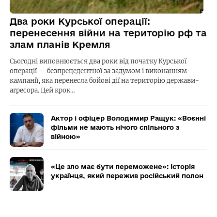
Два роки Курської операції:
перенесення війни на територію рф та
злам планів Кремля
Сьогодні виповнюється два роки від початку Курської
операції — безпрецедентної за задумом і виконанням
кампанії, яка перенесла бойові дії на територію держави-
агресора. Цей крок…
Актор і офіцер Володимир Ращук: «Воєнні
фільми не мають нічого спільного з
війною»
«Це зло має бути переможене»: історія
українця, який пережив російський полон