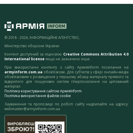
© 2018 - 2026, ІНФОРМАЦІЙНЕ АГЕНТСТВО,
Міністерство оборони України
Контент доступний за ліцензією
Creative Commons Attribution 4.0
International license
якщо не зазначено інше.
При використанні контенту з сайту АрміяInform посилання на
armyinform.com.ua
обов’язкове. Для суб’єктів у сфері онлайн-медіа
обов’язковим є розміщення у першому абзаці матеріалу прямого та
відкритого для пошукових систем гіперпосилання на цитований
матеріал.
Політика користування сайтом АрміяInform
Політика використання файлів cookie
Зауваження та пропозиції по роботі сайту надсилайте на адресу:
webmaster@armyinform.com.ua