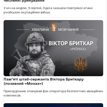
численні руйнування
У ніч на неділю, 9 серпня, Одеса зазнала повітряної атаки
російських окупаційних військ.
Пам’яті штаб-сержанта Віктора Бриткару
(позивний «Монах»)
Прикордонник опанував фах оператора безпілотних авіаційних
комплексів.