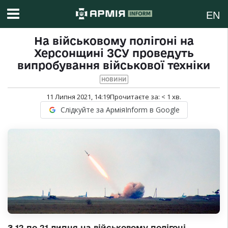
EN
На військовому полігоні на
Херсонщині ЗСУ проведуть
випробування військової техніки
НОВИНИ
11 Липня 2021, 14:19
Прочитаєте за:
< 1
хв.
Слідкуйте за АрміяInform в Google
З 12 по 21 липня на військовому полігоні