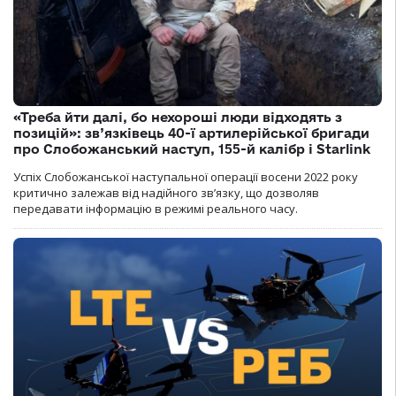
«Треба йти далі, бо нехороші люди відходять з
позицій»: зв’язківець 40-ї артилерійської бригади
про Слобожанський наступ, 155-й калібр і Starlink
Успіх Слобожанської наступальної операції восени 2022 року
критично залежав від надійного зв’язку, що дозволяв
передавати інформацію в режимі реального часу.