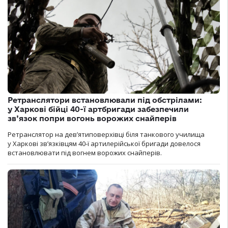
Ретранслятори встановлювали під обстрілами:
у Харкові бійці 40-ї артбригади забезпечили
зв’язок попри вогонь ворожих снайперів
Ретранслятор на дев’ятиповерхівці біля танкового училища
у Харкові зв’язківцям 40-ї артилерійської бригади довелося
встановлювати під вогнем ворожих снайперів.