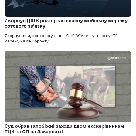
7 корпус ДШВ розгортає власну мобільну мережу
сотового зв’язку
7 корпус швидкого реагування ДШВ ЗСУ тестує власну LTE-
мережу на лінії фронту.
Суд обрав запобіжні заходи двом екскерівникам
ТЦК та СП на Закарпатті