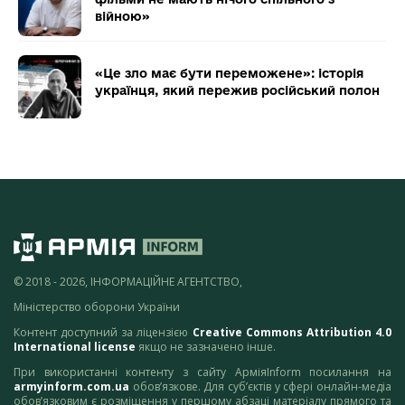
війною»
«Це зло має бути переможене»: історія
українця, який пережив російський полон
© 2018 - 2026, ІНФОРМАЦІЙНЕ АГЕНТСТВО,
Міністерство оборони України
Контент доступний за ліцензією
Creative Commons Attribution 4.0
International license
якщо не зазначено інше.
При використанні контенту з сайту АрміяInform посилання на
armyinform.com.ua
обов’язкове. Для суб’єктів у сфері онлайн-медіа
обов’язковим є розміщення у першому абзаці матеріалу прямого та