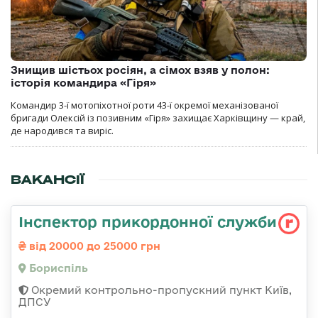
Знищив шістьох росіян, а сімох взяв у полон:
історія командира «Гіря»
Командир 3-ї мотопіхотної роти 43-ї окремої механізованої
бригади Олексій із позивним «Гіря» захищає Харківщину — край,
де народився та виріс.
ВАКАНСІЇ
Інспектор прикордонної служби
від 20000 до 25000 грн
Бориспіль
Окремий контрольно-пропускний пункт Київ,
ДПСУ