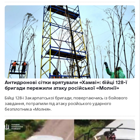
Антидронові сітки врятували «Хамві»: бійці 128-ї
бригади пережили атаку російської «Молнії»
Бійці 128-ї Закарпатської бригади, повертаючись із бойового
завдання, потрапили під атаку російського ударного
безпілотника «Молнія».