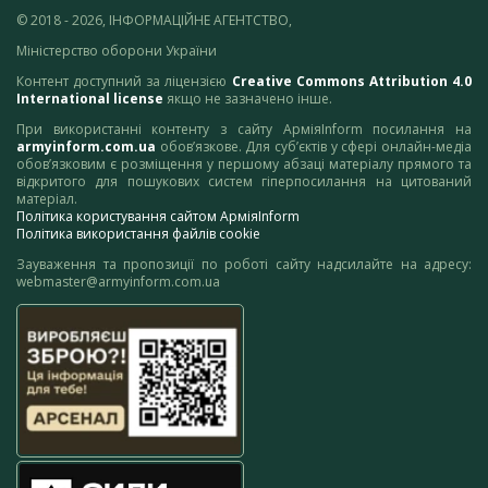
© 2018 - 2026, ІНФОРМАЦІЙНЕ АГЕНТСТВО,
Міністерство оборони України
Контент доступний за ліцензією
Creative Commons Attribution 4.0
International license
якщо не зазначено інше.
При використанні контенту з сайту АрміяInform посилання на
armyinform.com.ua
обов’язкове. Для суб’єктів у сфері онлайн-медіа
обов’язковим є розміщення у першому абзаці матеріалу прямого та
відкритого для пошукових систем гіперпосилання на цитований
матеріал.
Політика користування сайтом АрміяInform
Політика використання файлів cookie
Зауваження та пропозиції по роботі сайту надсилайте на адресу:
webmaster@armyinform.com.ua