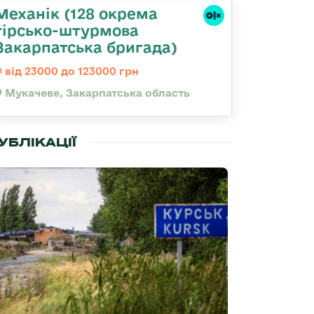
Механік (128 окрема
гірсько-штурмова
Закарпатська бригада)
від 23000 до 123000 грн
Мукачеве, Закарпатська область
УБЛІКАЦІЇ