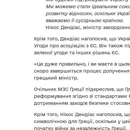
Ми можемо стати ідеальним союзн
розвитку відносин, оскільки Укра
вважаємо її сусідньою країною.
Нікос Дендіас, міністр закордонн
Крім того, Дендіас наголосив, що Укр
Угоди про асоціацію з ЄС. Він також 
зеленої угоди та інших рішень ЄС.
«Це дуже правильно, і ви маєте в цьо
скоро завершиться процес долучення 
грецький міністр.
Очільник МЗС Греції підкреслив, що Г
реформування згідно зі стандартами 
дотриманням заходів безпеки стосовн
Крім того, Нікос Дендіас наголосив, щ
символічною для Греції, оскільки у це
початку війни за незалежність Греції.