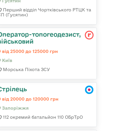
Гусятин
Перший відділ Чортківського РТЦК та
СП (Гусятин)
Опеpатоp-топогеодезист,
військовий
від 25000 до 125000 грн
Київ
Морська Піхота ЗСУ
Стрілець
від 20000 до 120000 грн
Запоріжжя
112 окремий батальйон 110 ОБрТрО