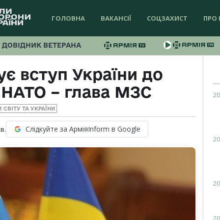
ГОЛОВНА
ВАКАНСІЇ
СОЦЗАХИСТ
ПРО 
ДОВІДНИК ВЕТЕРАНА
ує вступ України до
 НАТО – глава МЗС
20
 СВІТУ ТА УКРАЇНИ
Слідкуйте за АрміяInform в Google
в.
20
20
20