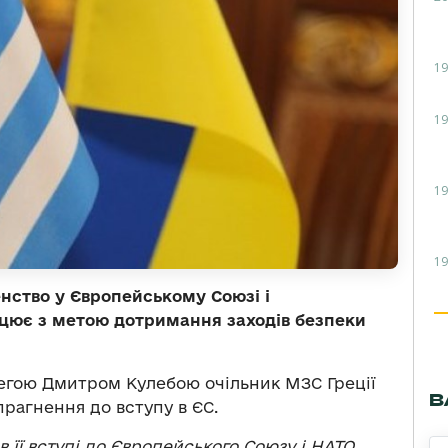
19
19
19
19
енство у Європейському Союзі і
ацює з метою дотримання заходів безпеки
колегою Дмитром Кулебою очільник МЗС Греції
В
 прагнення до вступу в ЄС.
 її вступі до Європейського Союзу і НАТО.