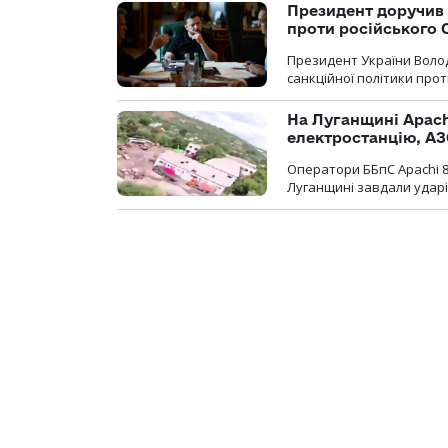
Президент доручив 
проти російського
Президент України Воло
санкційної політики проти
На Луганщині Apach
електростанцію, АЗ
Оператори ББпС Apachi 8
Луганщині завдали ударів