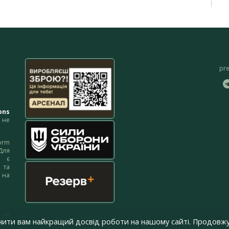
pr
ons
не
orm
Для
м є
 та
 на
 на
чити вам найкращий досвід роботи на нашому сайті. Продовжу