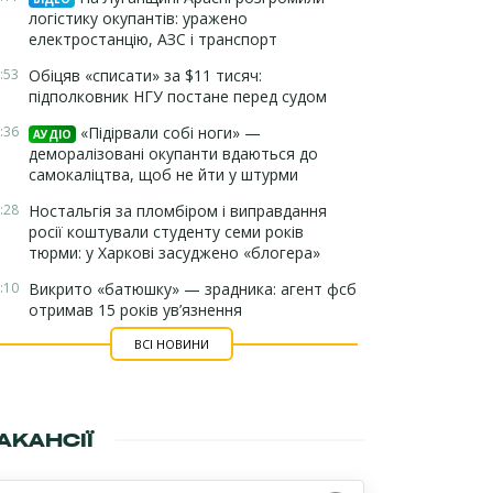
логістику окупантів: уражено
електростанцію, АЗС і транспорт
:53
Обіцяв «списати» за $11 тисяч:
підполковник НГУ постане перед судом
:36
«Підірвали собі ноги» —
АУДІО
деморалізовані окупанти вдаються до
самокаліцтва, щоб не йти у штурми
:28
Ностальгія за пломбіром і виправдання
росії коштували студенту семи років
тюрми: у Харкові засуджено «блогера»
:10
Викрито «батюшку» — зрадника: агент фсб
отримав 15 років ув’язнення
ВСІ НОВИНИ
АКАНСІЇ