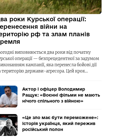
ва роки Курської операції:
еренесення війни на
ериторію рф та злам планів
ремля
ьогодні виповнюється два роки від початку
урської операції — безпрецедентної за задумом
виконанням кампанії, яка перенесла бойові дії
а територію держави-агресора. Цей крок…
Актор і офіцер Володимир
Ращук: «Воєнні фільми не мають
нічого спільного з війною»
«Це зло має бути переможене»:
історія українця, який пережив
російський полон