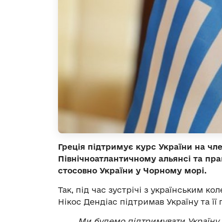
Греція підтримує курс України на чл
Північноатлантичному альянсі та пр
стосовно України у Чорному морі.
Так, під час зустрічі з українським 
Нікос Дендіас підтримав Україну та її
Ми будемо підтримувати Україну в