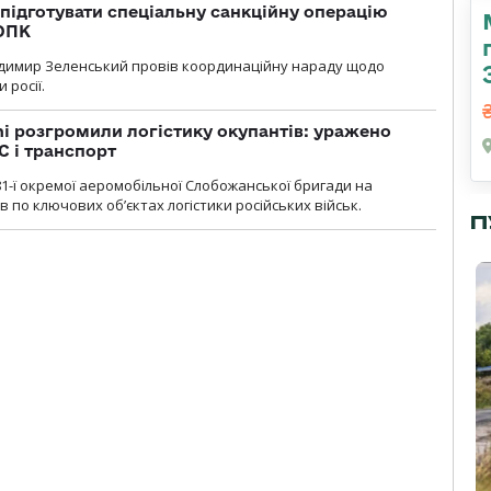
підготувати спеціальну санкційну операцію
 ОПК
димир Зеленський провів координаційну нараду щодо
 росії.
i розгромили логістику окупантів: уражено
С і транспорт
1-ї окремої аеромобільної Слобожанської бригади на
 по ключових об’єктах логістики російських військ.
П