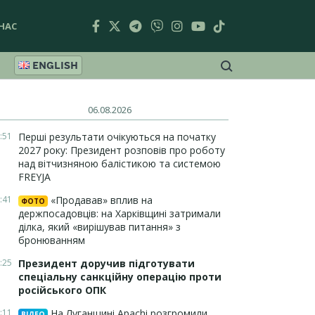
НАС
ENGLISH
06.08.2026
:51
Перші результати очікуються на початку
2027 року: Президент розповів про роботу
над вітчизняною балістикою та системою
FREYJA
:41
«Продавав» вплив на
ФОТО
держпосадовців: на Харківщині затримали
ділка, який «вирішував питання» з
бронюванням
:25
Президент доручив підготувати
спеціальну санкційну операцію проти
російського ОПК
:11
На Луганщині Apachi розгромили
ВІДЕО