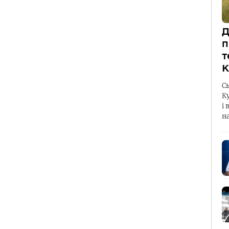
Д
п
т
К
С
К
і 
н