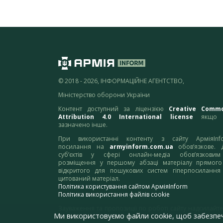
© 2018 - 2026, ІНФОРМАЦІЙНЕ АГЕНТСТВО,
Міністерство оборони України
Контент доступний за ліцензією
Creative Comm
Attribution 4.0 International license
якщо 
зазначено інше.
При використанні контенту з сайту АрміяInf
посилання на
armyinform.com.ua
обов’язкове. 
суб’єктів у сфері онлайн-медіа обов’язкови
розміщення у першому абзаці матеріалу прямого
відкритого для пошукових систем гіперпосилання
цитований матеріал.
Політика користування сайтом АрміяInform
Політика використання файлів cookie
Зауваження та пропозиції по роботі сайту надсилайте
Ми використовуємо файли cookie, щоб забезпе
адресу:
webmaster@armyinform.com.ua