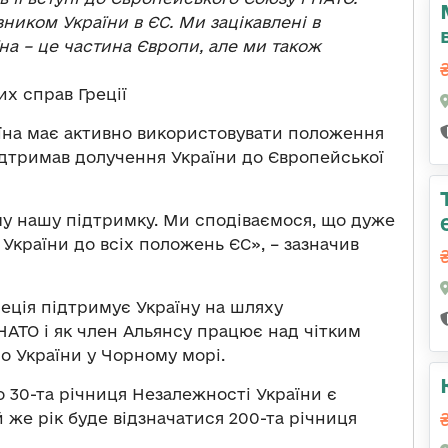
иком України в ЄС. Ми зацікавлені в
їна – це частина Європи, але ми також
их справ Греції
аїна має активно використовувати положення
підтримав долучення України до Європейської
му нашу підтримку. Ми сподіваємося, що дуже
України до всіх положень ЄС», – зазначив
реція підтримує Україну на шляху
НАТО і як член Альянсу працює над чітким
о України у Чорному морі.
о 30-та річниця Незалежності України є
й же рік буде відзначатися 200-та річниця