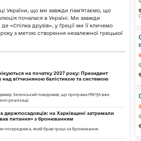
иці України, що ми завжди пам’ятаємо, що
олюція почалася в Україні. Ми завжди
де «Спілка друзів», у Греції ми її кличемо
го року з метою створення незалежної грецької
чікуються на початку 2027 року: Президент
у над вітчизняною балістикою та системою
димир Зеленський повідомив, що програма FREYJA вже
ної реалізації.
а держпосадовців: на Харківщині затримали
ував питання» з бронюванням
и посередника, який брав гроші за бронювання.