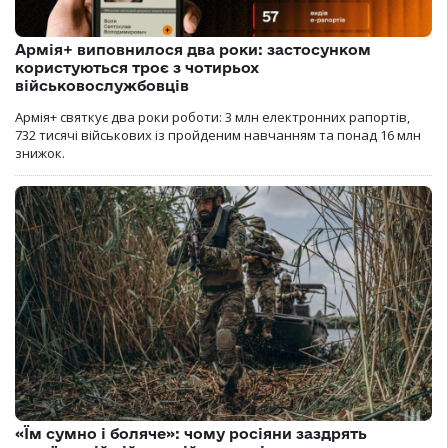
Армія+ виповнилося два роки: застосунком
користуються троє з чотирьох
військовослужбовців
Армія+ святкує два роки роботи: 3 млн електронних рапортів,
732 тисячі військових із пройденим навчанням та понад 16 млн
знижок.
«Їм сумно і боляче»: чому росіяни заздрять