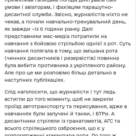
умови і авіаторам, і фахівцям парашутно-
десантної служби. Звісно, журналістів ніхто не
чекав, а почали навчально-тренувальний день,
як завжди –із 6 години ранку. Далі
представники мас-медіа потрапили на
навчання з бойовою стрільбою однієї з рот. Суть
навчання полягала в тому, що змішана рота
(чинних десантників і резервістів) повинна
була вибити противника з укріпленого району.
Але про це ми розповімо більш детально в
наступних публікаціях.
Слід наголосити, що журналісти і тут ледь
встигли до того моменту, щоб не закрили
проїзд автотранспорту та пересування, адже в
навчаннях були залучені й танки, і БТРи. А
десантники стріляли із гранатометів, АГС та
всього стрілецького озброєння, що є у
розпорядженні командира роти. До того ж