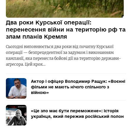
Два роки Курської операції:
перенесення війни на територію рф та
злам планів Кремля
Сьогодні виповнюється два роки від початку Курської
операції — безпрецедентної за задумом і виконанням
кампанії, яка перенесла бойові дії на територію держави-
агресора. Цей крок…
Актор і офіцер Володимир Ращук: «Воєнні
фільми не мають нічого спільного з
війною»
«Це зло має бути переможене»: історія
українця, який пережив російський полон