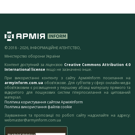
© 2018 - 2026, ІНФОРМАЦІЙНЕ АГЕНТСТВО,
Міністерство оборони України
Контент доступний за ліцензією
Creative Commons Attribution 4.0
International license
якщо не зазначено інше.
При використанні контенту з сайту АрміяInform посилання на
armyinform.com.ua
обов’язкове. Для суб’єктів у сфері онлайн-медіа
обов’язковим є розміщення у першому абзаці матеріалу прямого та
відкритого для пошукових систем гіперпосилання на цитований
матеріал.
Політика користування сайтом АрміяInform
Політика використання файлів cookie
Зауваження та пропозиції по роботі сайту надсилайте на адресу:
webmaster@armyinform.com.ua