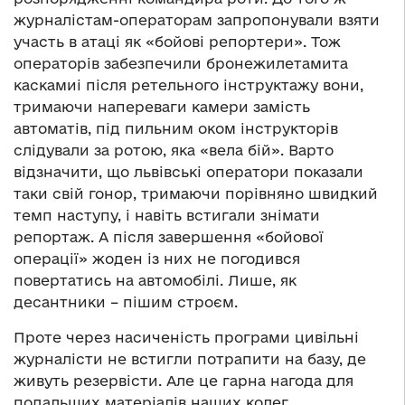
журналістам-операторам запропонували взяти
участь в атаці як «бойові репортери». Тож
операторів забезпечили бронежилетамита
каскамиі після ретельного інструктажу вони,
тримаючи напереваги камери замість
автоматів, під пильним оком інструкторів
слідували за ротою, яка «вела бій». Варто
відзначити, що львівські оператори показали
таки свій гонор, тримаючи порівняно швидкий
темп наступу, і навіть встигали знімати
репортаж. А після завершення «бойової
операції» жоден із них не погодився
повертатись на автомобілі. Лише, як
десантники – пішим строєм.
Проте через насиченість програми цивільні
журналісти не встигли потрапити на базу, де
живуть резервісти. Але це гарна нагода для
подальших матеріалів наших колег.