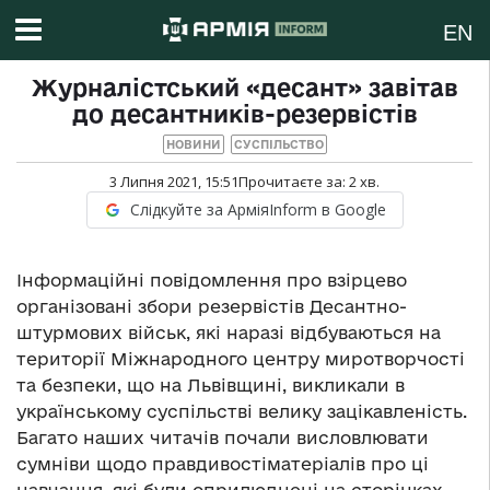
EN
Журналістський «десант» завітав
до десантників-резервістів
НОВИНИ
СУСПІЛЬСТВО
3 Липня 2021, 15:51
Прочитаєте за:
2
хв.
Слідкуйте за АрміяInform в Google
Інформаційні повідомлення про взірцево
організовані збори резервістів Десантно-
штурмових військ, які наразі відбуваються на
території Міжнародного центру миротворчості
та безпеки, що на Львівщині, викликали в
українському суспільстві велику зацікавленість.
Багато наших читачів почали висловлювати
сумніви щодо правдивостіматеріалів про ці