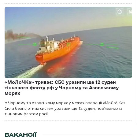
«МоЛоЧКа» триває: СБС уразили ще 12 суден
тіньового флоту рф у Чорному та Азовському
морях
У Чорному та Азовському морях у межах операції «МоЛоЧКа»
Сили безпілотних систем уразили ще 12 суден, пов’язаних із
тіньовим флотом росії.
ВАКАНСІЇ