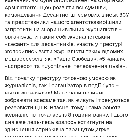
навчання, які були оприлюднені на сторінках
АрміяІnform. Щоб розвіяти всі сумніви,
командування Десантно-штурмових військ ЗСУ
та представники нашого агентствавирішили
запросити на збори цивільних журналістів –
організувати такий собі журналістський
«десант» для десантників. Участь у престурі
зголосились взяти журналісти таких відомих
медіаресурсів, як: «Радіо Свобода», «5 канал»,
«Еспресо» та «Суспільне телебачення Львів».
Від початку престуру головною умовою як
журналістів, так і організаторів події було –
ніякої «показухи»! Матеріали повинні
зображати всесаме так, як живуть і тренуються
резервісти ДШВ. Власне, тому і сама робота
журналістів почалась із 8 години ранку. І цього
дня вже ледь-ледь вдалось встигнути на
здійснення стрибків із парашутом,адже
примхлива галицька погода диктувала свої