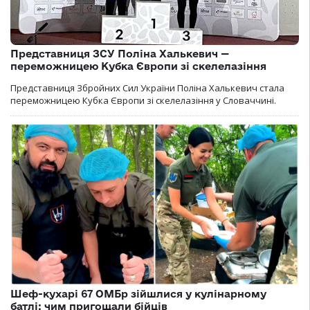
Представниця ЗСУ Поліна Халькевич —
переможницею Кубка Європи зі скелелазіння
Представниця Збройних Сил України Поліна Халькевич стала
переможницею Кубка Європи зі скелелазіння у Словаччині.
Шеф-кухарі 67 ОМБр зійшлися у кулінарному
батлі: чим пригощали бійців