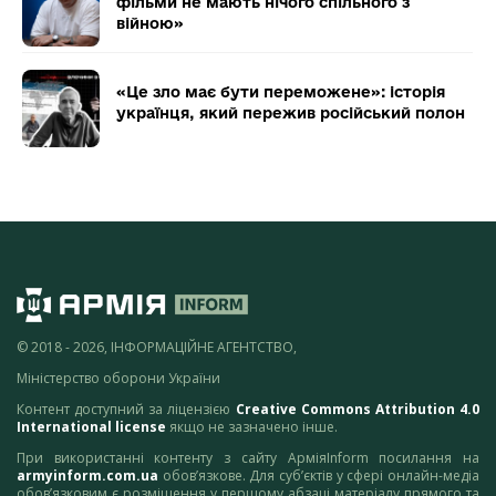
фільми не мають нічого спільного з
війною»
«Це зло має бути переможене»: історія
українця, який пережив російський полон
© 2018 - 2026, ІНФОРМАЦІЙНЕ АГЕНТСТВО,
Міністерство оборони України
Контент доступний за ліцензією
Creative Commons Attribution 4.0
International license
якщо не зазначено інше.
При використанні контенту з сайту АрміяInform посилання на
armyinform.com.ua
обов’язкове. Для суб’єктів у сфері онлайн-медіа
обов’язковим є розміщення у першому абзаці матеріалу прямого та