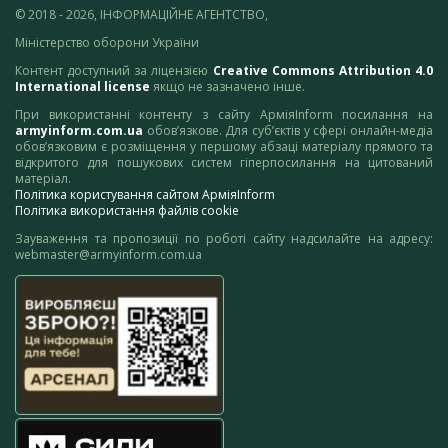
© 2018 - 2026, ІНФОРМАЦІЙНЕ АГЕНТСТВО,
Міністерство оборони України
Контент доступний за ліцензією
Creative Commons Attribution 4.0
International license
якщо не зазначено інше.
При використанні контенту з сайту АрміяInform посилання на
armyinform.com.ua
обов’язкове. Для суб’єктів у сфері онлайн-медіа
обов’язковим є розміщення у першому абзаці матеріалу прямого та
відкритого для пошукових систем гіперпосилання на цитований
матеріал.
Політика користування сайтом АрміяInform
Політика використання файлів cookie
Зауваження та пропозиції по роботі сайту надсилайте на адресу:
webmaster@armyinform.com.ua