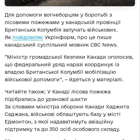
Для допомоги вогнеборцям у боротьбі з
лісовими пожежами у канадській провінції
Британська Колумбія залучать військових.
Як
повідомляє
Укрінформ, про це пише
канадський суспільний мовник CBC News.
“Міністр громадської безпеки Канади оголосив,
що федеральний уряд наразі координує із
владою Британської Колумбії мобілізацію
військової допомоги”, – йдеться у матеріалі.
Читайте також: У Канаді лісова пожежа
підібралась до уранової шахти
За словами міністра оборони Канади Хаджита
Саджана, військові облаштують базу у місті
Едмонтон, з якої надаватимуть авіаційну
підтримку та до 350 осіб особового складу.