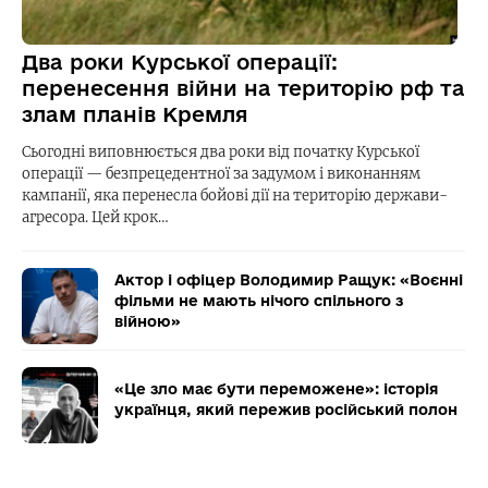
Два роки Курської операції:
перенесення війни на територію рф та
злам планів Кремля
Сьогодні виповнюється два роки від початку Курської
операції — безпрецедентної за задумом і виконанням
кампанії, яка перенесла бойові дії на територію держави-
агресора. Цей крок…
Актор і офіцер Володимир Ращук: «Воєнні
фільми не мають нічого спільного з
війною»
«Це зло має бути переможене»: історія
українця, який пережив російський полон