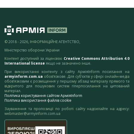
© 2018 - 2026, ІНФОРМАЦІЙНЕ АГЕНТСТВО,
Міністерство оборони України
Контент доступний за ліцензією
Creative Commons Attribution 4.0
International license
якщо не зазначено інше.
При використанні контенту з сайту АрміяInform посилання на
armyinform.com.ua
обов’язкове. Для суб’єктів у сфері онлайн-медіа
обов’язковим є розміщення у першому абзаці матеріалу прямого та
відкритого для пошукових систем гіперпосилання на цитований
матеріал.
Політика користування сайтом АрміяInform
Політика використання файлів cookie
Зауваження та пропозиції по роботі сайту надсилайте на адресу:
webmaster@armyinform.com.ua