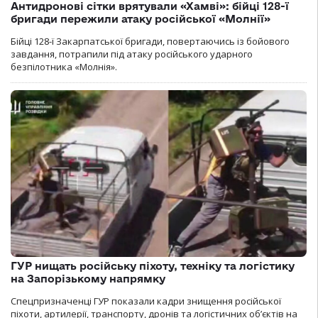
Антидронові сітки врятували «Хамві»: бійці 128-ї
бригади пережили атаку російської «Молнії»
Бійці 128-ї Закарпатської бригади, повертаючись із бойового
завдання, потрапили під атаку російського ударного
безпілотника «Молнія».
ГУР нищать російську піхоту, техніку та логістику
на Запорізькому напрямку
Спецпризначенці ГУР показали кадри знищення російської
піхоти, артилерії, транспорту, дронів та логістичних об’єктів на