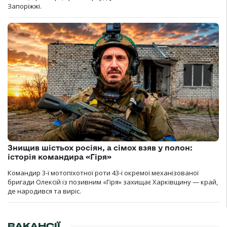
Запоріжжі.
Знищив шістьох росіян, а сімох взяв у полон:
історія командира «Гіря»
Командир 3-ї мотопіхотної роти 43-ї окремої механізованої
бригади Олексій із позивним «Гіря» захищає Харківщину — край,
де народився та виріс.
ВАКАНСІЇ