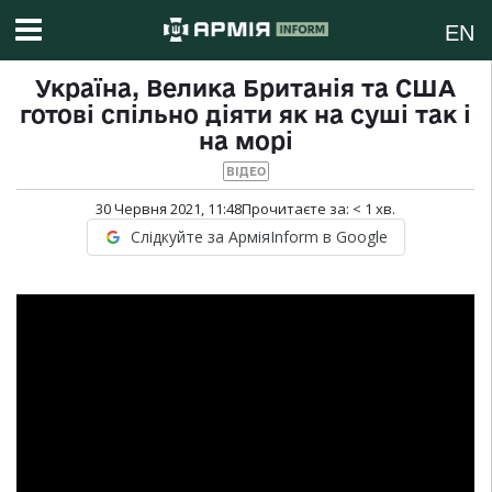
EN
Україна, Велика Британія та США
готові спільно діяти як на суші так і
на морі
ВІДЕО
30 Червня 2021, 11:48
Прочитаєте за:
< 1
хв.
Слідкуйте за АрміяInform в Google