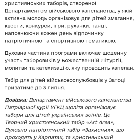
християнських таборів, створеної
Департаментом військового капеланства, у якій
активна молодь організовує для дітей змагання,
квести, конкурси, ігри, руханки, танці,
наповнюючи кожен день відпочинку
патріотичною та спортивною тематикою.
Духовна частина програми включає щоденну
участь таборовиків у Божественній Літургії,
молитви та катехизацію, яку проводить капелан.
Табір для дітей військовослужбовців у Затоці
триватиме до 3 липня.
Довідка
:
Департамент військового капеланства
Патріаршої курії УГКЦ щоліта організовує
табори для дітей українських воїнів. Це –
Творчий християнський табір «Art Area»,
Духовно-патріотичний табір «Захисник», що
проходять у Карпатах, та християнський