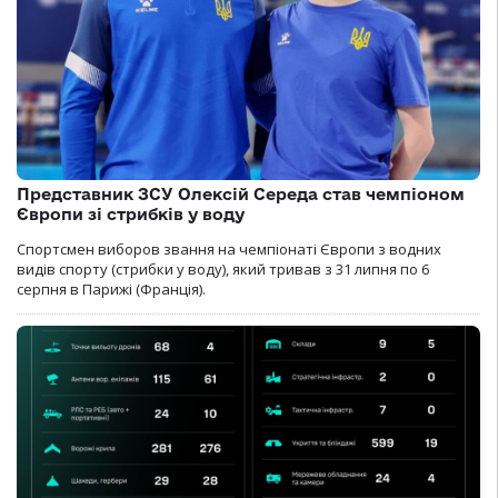
Представник ЗСУ Олексій Середа став чемпіоном
Європи зі стрибків у воду
Спортсмен виборов звання на чемпіонаті Європи з водних
видів спорту (стрибки у воду), який тривав з 31 липня по 6
серпня в Парижі (Франція).