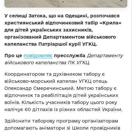
У селищі Затока, що на Одещині, розпочався
християнський відпочинковий табір «Крила»
для дітей українських захисників,
організований Департаментом військового
капеланства Патріаршої курії УГКЦ.
Про це
повідомляє
пресслужба
Департаменту
військового капеланства ПК УГКЦ
.
Координатором та духівником табору є
військово-морський капелан УГКЦ отець
Олександр Смеречинський. Метою табору є
відпочинок та реабілітація дітей українських
воїнів. Кількість учасників табору цього року
налічує 60 дітлахів із різних областей України.
Здійснити таборову програму організаторам
допомагають аніматори зі Школи провідників