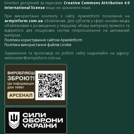
Контент доступний за ліцензією
Creative Commons Attribution 4.0
International license
якщо не зазначено інше.
При використанні контенту з сайту АрміяInform посилання на
armyinform.com.ua
обов’язкове. Для суб’єктів у сфері онлайн-медіа
обов’язковим є розміщення у першому абзаці матеріалу прямого та
відкритого для пошукових систем гіперпосилання на цитований
матеріал.
Політика користування сайтом АрміяInform
Політика використання файлів cookie
Зауваження та пропозиції по роботі сайту надсилайте на адресу:
webmaster@armyinform.com.ua