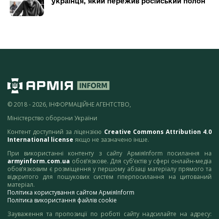
українця, який пережив російський полон
© 2018 - 2026, ІНФОРМАЦІЙНЕ АГЕНТСТВО,
Міністерство оборони України
Контент доступний за ліцензією
Creative Commons Attribution 4.0
International license
якщо не зазначено інше.
При використанні контенту з сайту АрміяInform посилання на
armyinform.com.ua
обов’язкове. Для суб’єктів у сфері онлайн-медіа
обов’язковим є розміщення у першому абзаці матеріалу прямого та
відкритого для пошукових систем гіперпосилання на цитований
матеріал.
Політика користування сайтом АрміяInform
Політика використання файлів cookie
Зауваження та пропозиції по роботі сайту надсилайте на адресу: