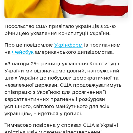
Посольство США привітало українців з 25-ю
річницею ухвалення Конституції України.
Про це повідомляє
Укрінформ
із посиланням
на
Фейсбук
американського дипвідомства.
«З нагоди 25-ї річниці ухвалення Конституції
України ми відзначаємо довгий, напружений
шлях України до побудови демократичної та
незалежної держави. США продовжуватимуть
співпрацю з Україною для досягнення її
євроатлантичних прагнень і розбудови
успішного, світлого майбутнього для всіх
українців», – йдеться у дописі.
Тимчасово повірена у справах США в Україні
Крістіна Квін у своєму відеозверненні