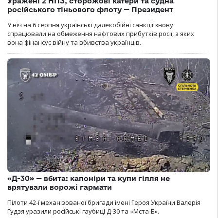
Уражені 2 НПЗ, сторожові катери та судна
російського тіньового флоту — Президент
У ніч на 6 серпня українські далекобійні санкції знову
спрацювали на обмеження нафтових прибутків росії, з яких
вона фінансує війну та вбивства українців.
«Д-30» — вбита: капоніри та купи гілля не
врятували ворожі гармати
Пілоти 42-ї механізованої бригади імені Героя України Валерія
Гудзя уразили російські гаубиці Д-30 та «Мста-Б».