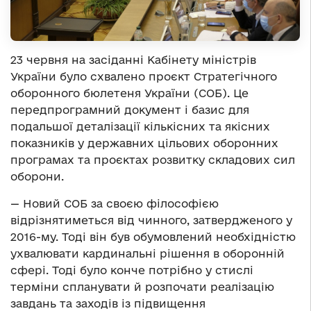
23 червня на засіданні Кабінету міністрів
України було схвалено проєкт Стратегічного
оборонного бюлетеня України (СОБ). Це
передпрограмний документ і базис для
подальшої деталізації кількісних та якісних
показників у державних цільових оборонних
програмах та проєктах розвитку складових сил
оборони.
— Новий СОБ за своєю філософією
відрізнятиметься від чинного, затвердженого у
2016-му. Тоді він був обумовлений необхідністю
ухвалювати кардинальні рішення в оборонній
сфері. Тоді було конче потрібно у стислі
терміни спланувати й розпочати реалізацію
завдань та заходів із підвищення