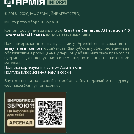
© 2018 - 2026, ІНФОРМАЦІЙНЕ АГЕНТСТВО,
Міністерство оборони України
Контент доступний за ліцензією
Creative Commons Attribution 4.0
International license
якщо не зазначено інше.
При використанні контенту з сайту АрміяInform посилання на
armyinform.com.ua
обов’язкове. Для суб’єктів у сфері онлайн-медіа
обов’язковим є розміщення у першому абзаці матеріалу прямого та
відкритого для пошукових систем гіперпосилання на цитований
матеріал.
Політика користування сайтом АрміяInform
Політика використання файлів cookie
Зауваження та пропозиції по роботі сайту надсилайте на адресу:
webmaster@armyinform.com.ua