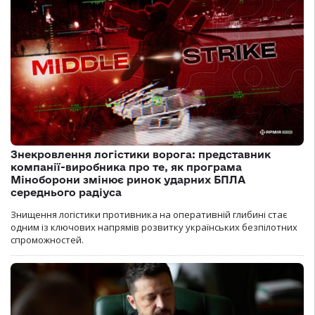
Знекровлення логістики ворога: представник
компанії-виробника про те, як програма
Міноборони змінює ринок ударних БПЛА
середнього радіуса
Знищення логістики противника на оперативній глибині стає
одним із ключових напрямів розвитку українських безпілотних
спроможностей.