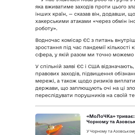
яка вживатиме заходів проти цього зла
інших країн, — сказав він, додавши, щ
хакерськими атаками «через обмін ін
роботу».
Водночас комісар ЄС з питань внутріш
зростання під час пандемії кількості 
сфера, у якій разом ми точно можемо 
У спільній заяві ЄС і США відзначают
правових заходів, підвищення обізнан
мережі, а також щодо ризиків виплати
держави, що заплющують очі на ці зл
переслідувати порушників на своїй те
«МоЛоЧКа» триває: 
Чорному та Азовсь
У Чорному та Азовському