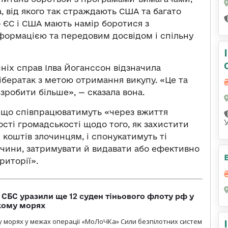
, від якого так страждають США та багато
о ЄС і США мають намір боротися з
формацією та передовим досвідом і спільну
ніх справ Ілва Йоганссон відзначила
кібератак з метою отримання викупу. «Це та
зробити більше», — сказала вона.
ь, що співпрацюватимуть «через вжиття
ості громадськості щодо того, як захистити
 коштів злочинцям, і спонукатимуть ті
очини, затримувати й видавати або ефективно
риторії».
СБС уразили ще 12 суден тіньового флоту рф у
кому морях
 морях у межах операції «МоЛоЧКа» Сили безпілотних систем