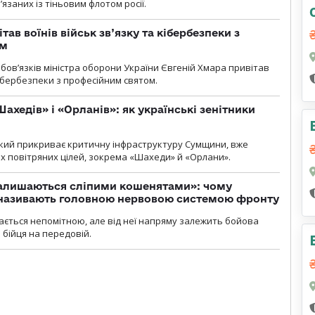
’язаних із тіньовим флотом росії.
тав воїнів військ зв’язку та кібербезпеки з
ом
ов’язків міністра оборони України Євгеній Хмара привітав
 кібербезпеки з професійним святом.
ахедів» і «Орланів»: як українські зенітники
 який прикриває критичну інфраструктуру Сумщини, вже
 повітряних цілей, зокрема «Шахеди» й «Орлани».
залишаються сліпими кошенятами»: чому
к називають головною нервовою системою фронту
ається непомітною, але від неї напряму залежить бойова
 бійця на передовій.