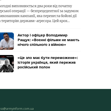
ьогодні виповнюється два роки від початку
урської операції — безпрецедентної за задумом
виконанням кампанії, яка перенесла бойові дії
а територію держави-агресора. Цей крок…
Актор і офіцер Володимир
Ращук: «Воєнні фільми не мають
нічого спільного з війною»
«Це зло має бути переможене»:
історія українця, який пережив
російський полон
ess@armyinform.com.ua