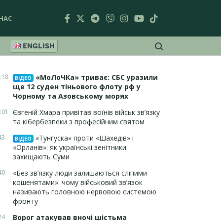
НАС
ENGLISH
:18
«МоЛоЧКа» триває: СБС уразили
ВІДЕО
ще 12 суден тіньового флоту рф у
Чорному та Азовському морях
:01
Євгеній Хмара привітав воїнів військ зв’язку
та кібербезпеки з професійним святом
43
«Тунгуска» проти «Шахедів» і
ВІДЕО
«Орланів»: як українські зенітники
захищають Суми
40
«Без зв’язку люди залишаються сліпими
кошенятами»: чому військовий зв’язок
називають головною нервовою системою
фронту
24
Ворог атакував вночі шістьма