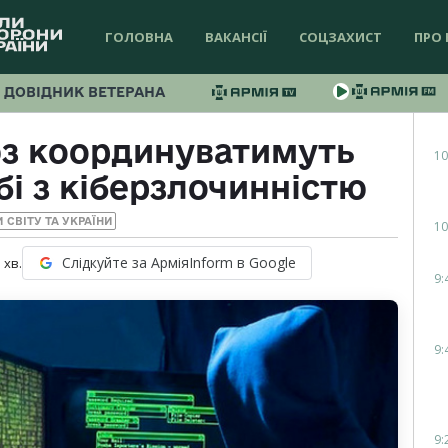
ГОЛОВНА
ВАКАНСІЇ
СОЦЗАХИСТ
ПРО 
ДОВІДНИК ВЕТЕРАНА
з координуватимуть
10
бі з кіберзлочинністю
 СВІТУ ТА УКРАЇНИ
10
Слідкуйте за АрміяInform в Google
1
хв.
9:
9:
9: