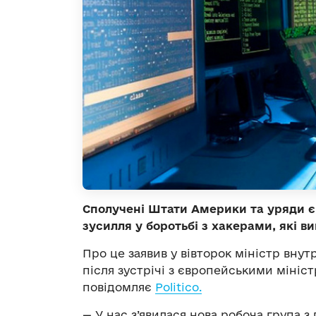
Сполучені Штати Америки та уряди 
зусилля у боротьбі з хакерами, які в
Про це заявив у вівторок міністр вн
після зустрічі з європейськими мініст
повідомляє
Рolitico.
— У нас з’явилася нова робоча група 