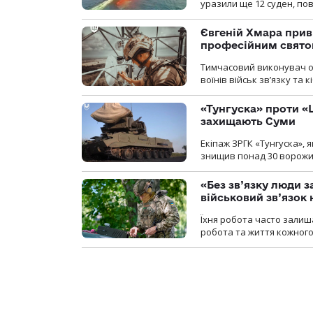
уразили ще 12 суден, пов
Євгеній Хмара приві
професійним свят
Тимчасовий виконувач об
воїнів військ зв’язку та
«Тунгуска» проти «Ш
захищають Суми
Екіпаж ЗРГК «Тунгуска»,
знищив понад 30 ворожих
«Без зв’язку люди 
військовий зв’язо
Їхня робота часто залиш
робота та життя кожного