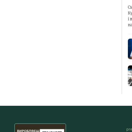
С
К
і 
н
pr