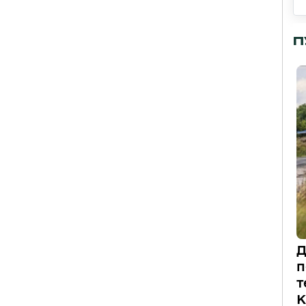
П
Д
п
т
К