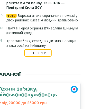
ракетами та понад 150 БПЛА —
Повітряні Сили ЗСУ
16
Ворожа атака спричинила пожежі у
ФОТО
двох районах Києва: 4 людини травмовано
00
Пам’яті Героя України В’ячеслава Шимчука
(позивний «Дід»)
51
Троє загиблих, серед них дитина: наслідки
атаки росії на Київщину
ВСІ НОВИНИ
АКАНСІЇ
Технік зв’язку,
військовослужбовець
від 20000 до 25000 грн