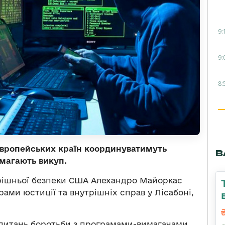
9:
9:
8:
європейських країн координуватимуть
В
имагають викуп.
утрішньої безпеки США Алехандро Майоркас
рами юстиції та внутрішніх справ у Лісабоні,
з питань боротьби з програмами-вимагачами,