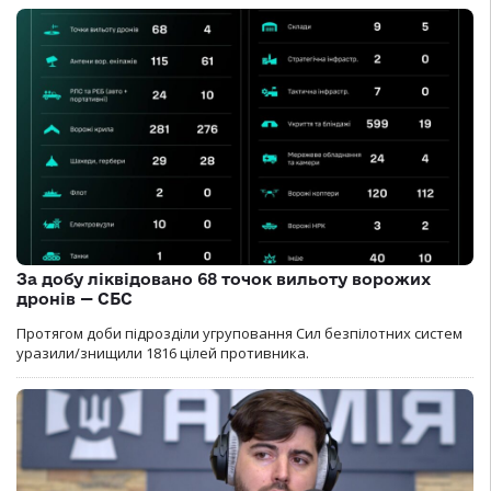
За добу ліквідовано 68 точок вильоту ворожих
дронів — СБС
Протягом доби підрозділи угруповання Сил безпілотних систем
уразили/знищили 1816 цілей противника.