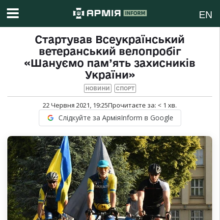
EN
Стартував Всеукраїнський
ветеранський велопробіг
«Шануємо пам’ять захисників
України»
НОВИНИ
СПОРТ
22 Червня 2021, 19:25
Прочитаєте за:
< 1
хв.
Слідкуйте за АрміяInform в Google