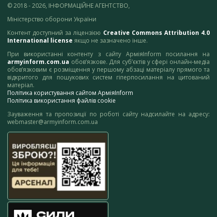
© 2018 - 2026, ІНФОРМАЦІЙНЕ АГЕНТСТВО,
Міністерство оборони України
Контент доступний за ліцензією
Creative Commons Attribution 4.0
International license
якщо не зазначено інше.
При використанні контенту з сайту АрміяInform посилання на
armyinform.com.ua
обов’язкове. Для суб’єктів у сфері онлайн-медіа
обов’язковим є розміщення у першому абзаці матеріалу прямого та
відкритого для пошукових систем гіперпосилання на цитований
матеріал.
Політика користування сайтом АрміяInform
Політика використання файлів cookie
Зауваження та пропозиції по роботі сайту надсилайте на адресу:
webmaster@armyinform.com.ua