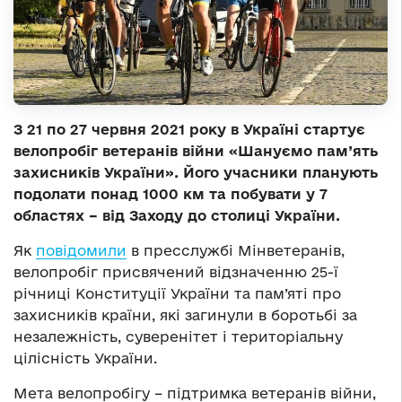
З 21 по 27 червня 2021 року в Україні стартує
велопробіг ветеранів війни «Шануємо пам’ять
захисників України». Й
ого учасники
планують
подолати понад 1000 км
та
побува
ти
у 7
областях – від
З
аходу до столиці України
.
Як
повідомили
в пресслужбі Мінветеранів,
велопробіг присвячений відзначенню 25-ї
річниці Конституції України та пам’яті про
захисників країни, які загинули в боротьбі за
незалежність, суверенітет і територіальну
цілісність України.
Мета велопробігу – підтримка ветеранів війни,