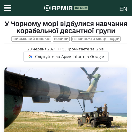
EN
У Чорному морі відбулися навчання
корабельної десантної групи
ВІЙСЬКОВИЙ ВИШКІЛ
НОВИНИ
РЕПОРТАЖІ З МІСЦЯ ПОДІЙ
20 Червня 2021, 11:53
Прочитаєте за:
2
хв.
Слідкуйте за АрміяInform в Google