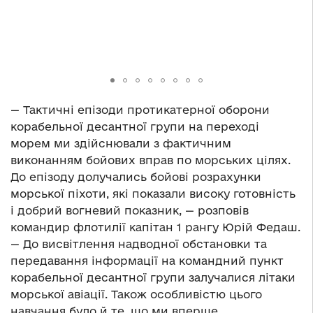
— Тактичні епізоди протикатерної оборони
корабельної десантної групи на переході
морем ми здійснювали з фактичним
виконанням бойових вправ по морських цілях.
До епізоду долучались бойові розрахунки
морської піхоти, які показали високу готовність
і добрий вогневий показник, — розповів
командир флотилії капітан 1 рангу Юрій Федаш.
— До висвітлення надводної обстановки та
передавання інформації на командний пункт
корабельної десантної групи залучалися літаки
морської авіації. Також особливістю цього
навчання було й те, що ми вперше