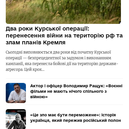
Два роки Курської операції:
перенесення війни на територію рф та
злам планів Кремля
Сьогодні виповнюється два роки від початку Курської
операції — безпрецедентної за задумом і виконанням
кампанії, яка перенесла бойові дії на територію держави-
агресора. Цей крок…
Актор і офіцер Володимир Ращук: «Воєнні
фільми не мають нічого спільного з
війною»
«Це зло має бути переможене»: історія
українця, який пережив російський полон