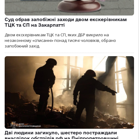
Суд обрав запобіжні заходи двом екскерівникам
ТЦК та СП на Закарпатті
Двом екскерівникам ТЦК та СП, яких ДБР викрило на
незаконному «списанні» понад тисячі чоловіків, обрано
запобіжний захід.
Дві людини загинуло, шестеро постраждали
внаслідок обстрілів рф на Дніпропетровщині