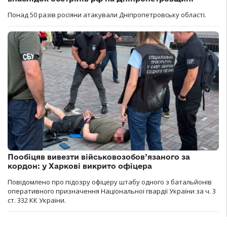
Понад 50 разів росіяни атакували Дніпропетровську області.
Пообіцяв вивезти військовозобов’язаного за
кордон: у Харкові викрито офіцера
Повідомлено про підозру офіцеру штабу одного з батальйонів
оперативного призначення Національної гвардії України за ч. 3
ст. 332 КК України.