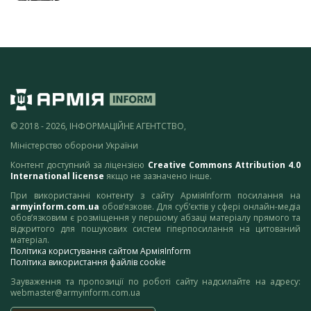
© 2018 - 2026, ІНФОРМАЦІЙНЕ АГЕНТСТВО,
Міністерство оборони України
Контент доступний за ліцензією
Creative Commons Attribution 4.0
International license
якщо не зазначено інше.
При використанні контенту з сайту АрміяInform посилання на
armyinform.com.ua
обов’язкове. Для суб’єктів у сфері онлайн-медіа
обов’язковим є розміщення у першому абзаці матеріалу прямого та
відкритого для пошукових систем гіперпосилання на цитований
матеріал.
Політика користування сайтом АрміяInform
Політика використання файлів cookie
Зауваження та пропозиції по роботі сайту надсилайте на адресу:
webmaster@armyinform.com.ua