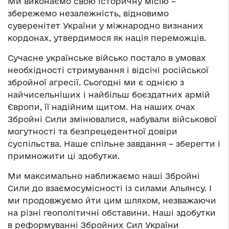
Ми виконаємо свою історичну місію –
збережемо незалежність, відновимо
суверенітет України у міжнародно визнаних
кордонах, утвердимося як нація переможців.
Сучасне українське військо постало в умовах
необхідності стримування і відсічі російської
збройної агресії. Сьогодні ми є однією з
найчисельніших і найбільш боєздатних армій
Європи, її надійним щитом. На наших очах
Збройні Сили змінювалися, набували військової
могутності та безпрецедентної довіри
суспільства. Наше спільне завдання – зберегти і
примножити ці здобутки.
Ми максимально наближаємо наші Збройні
Сили до взаємосумісності із силами Альянсу. І
ми продовжуємо йти цим шляхом, незважаючи
на різні геополітичні обставини. Наші здобутки
в реформуванні Збройних Сил України