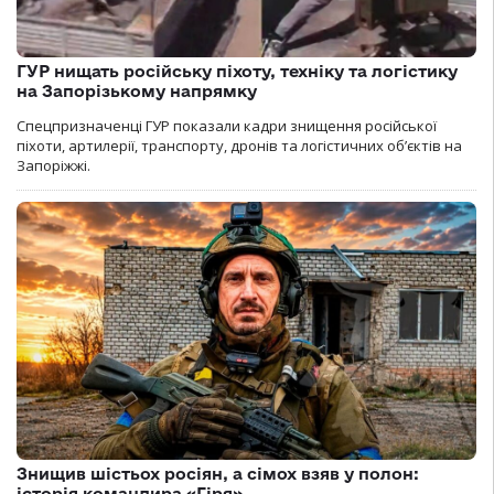
ГУР нищать російську піхоту, техніку та логістику
на Запорізькому напрямку
Спецпризначенці ГУР показали кадри знищення російської
піхоти, артилерії, транспорту, дронів та логістичних об’єктів на
Запоріжжі.
Знищив шістьох росіян, а сімох взяв у полон:
історія командира «Гіря»