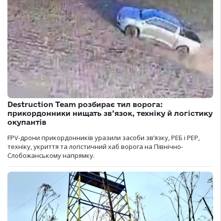
Destruction Team розбирає тил ворога:
прикордонники нищать зв’язок, техніку й логістику
окупантів
FPV-дрони прикордонників уразили засоби зв’язку, РЕБ і РЕР,
техніку, укриття та логістичний хаб ворога на Північно-
Слобожанському напрямку.