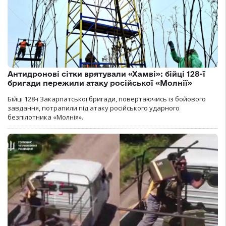
Антидронові сітки врятували «Хамві»: бійці 128-ї
бригади пережили атаку російської «Молнії»
Бійці 128-ї Закарпатської бригади, повертаючись із бойового
завдання, потрапили під атаку російського ударного
безпілотника «Молнія».