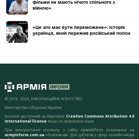
фільми не мають нічого спільного з
війною»
«Це зло має бути переможене»: історія
українця, який пережив російський полон
© 2018 - 2026, ІНФОРМАЦІЙНЕ АГЕНТСТВО,
Міністерство оборони України
Контент доступний за ліцензією
Creative Commons Attribution 4.0
International license
якщо не зазначено інше.
При використанні контенту з сайту АрміяInform посилання на
armyinform.com.ua
обов’язкове. Для суб’єктів у сфері онлайн-медіа