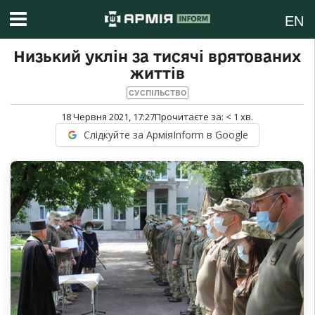
EN
Низький уклін за тисячі врятованих
життів
СУСПІЛЬСТВО
18 Червня 2021, 17:27
Прочитаєте за:
< 1
хв.
Слідкуйте за АрміяInform в Google