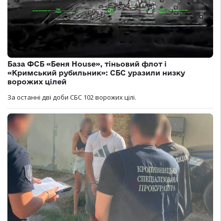
База ФСБ «Беня House», тіньовий флот і
«Кримський рубильник»: СБС уразили низку
ворожих цілей
За останні дві доби СБС 102 ворожих цілі.