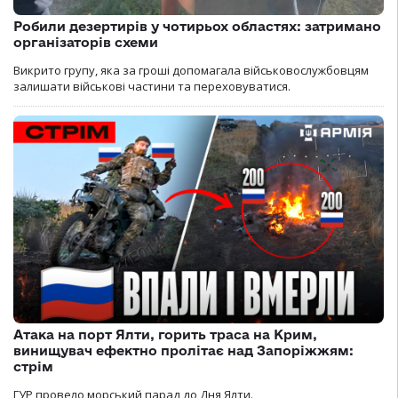
Робили дезертирів у чотирьох областях: затримано
організаторів схеми
Викрито групу, яка за гроші допомагала військовослужбовцям
залишати військові частини та переховуватися.
Атака на порт Ялти, горить траса на Крим,
винищувач ефектно пролітає над Запоріжжям:
стрім
ГУР провело морський парад до Дня Ялти.