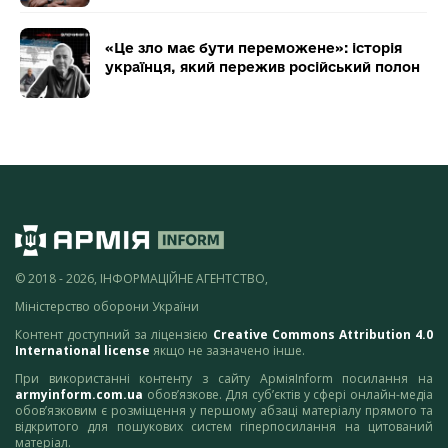
«Це зло має бути переможене»: історія
українця, який пережив російський полон
© 2018 - 2026, ІНФОРМАЦІЙНЕ АГЕНТСТВО,
Міністерство оборони України
Контент доступний за ліцензією
Creative Commons Attribution 4.0
International license
якщо не зазначено інше.
При використанні контенту з сайту АрміяInform посилання на
armyinform.com.ua
обов’язкове. Для суб’єктів у сфері онлайн-медіа
обов’язковим є розміщення у першому абзаці матеріалу прямого та
відкритого для пошукових систем гіперпосилання на цитований
матеріал.