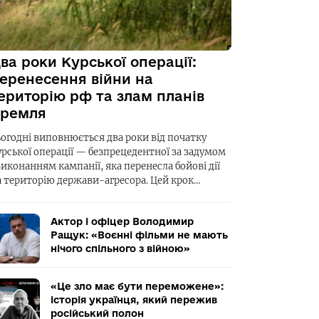
ва роки Курської операції:
еренесення війни на
ериторію рф та злам планів
ремля
ьогодні виповнюється два роки від початку
урської операції — безпрецедентної за задумом
виконанням кампанії, яка перенесла бойові дії
а територію держави-агресора. Цей крок…
Актор і офіцер Володимир
Ращук: «Воєнні фільми не мають
нічого спільного з війною»
«Це зло має бути переможене»:
історія українця, який пережив
російський полон