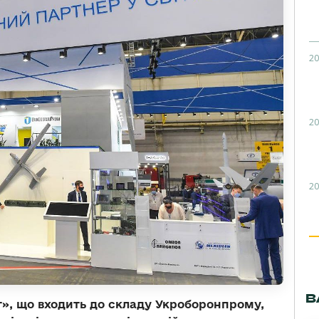
20
20
20
В
», що входить до складу Укроборонпрому,