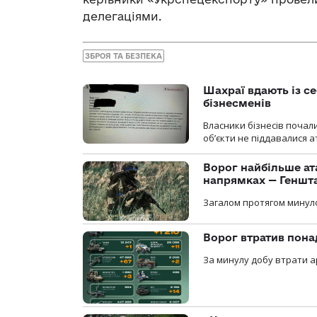
делегаціями.
ЗБРОЯ ТА БЕЗПЕКА
Шахраї вдають із се
бізнесменів
Власники бізнесів почал
об’єкти не піддавалися 
Ворог найбільше ат
напрямках — Геншт
Загалом протягом минуло
Ворог втратив пона
За минулу добу втрати ар