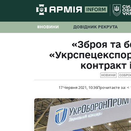
#НОВИНИ
ДОВІДНИК РЕКРУТА
«Зброя та б
«Укрспецекспор
контракт 
НОВИНИ
ОЗБРО
17 Червня 2021, 10:36
Прочитаєте за:
< 