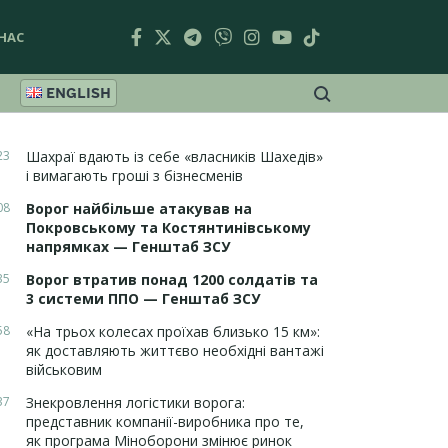
НАС
ENGLISH
23
Шахраї вдають із себе «власників Шахедів»
і вимагають гроші з бізнесменів
08
Ворог найбільше атакував на
Покровському та Костянтинівському
напрямках — Генштаб ЗСУ
35
Ворог втратив понад 1200 солдатів та
3 системи ППО — Генштаб ЗСУ
58
«На трьох колесах проїхав близько 15 км»:
як доставляють життєво необхідні вантажі
військовим
37
Знекровлення логістики ворога:
представник компанії-виробника про те,
як програма Міноборони змінює ринок