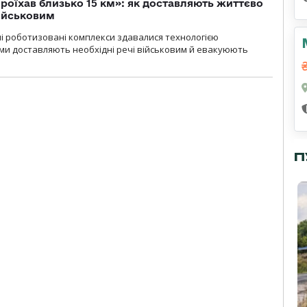
проїхав близько 15 км»: як доставляють життєво
військовим
ні роботизовані комплекси здавалися технологією
ми доставляють необхідні речі військовим й евакуюють
П