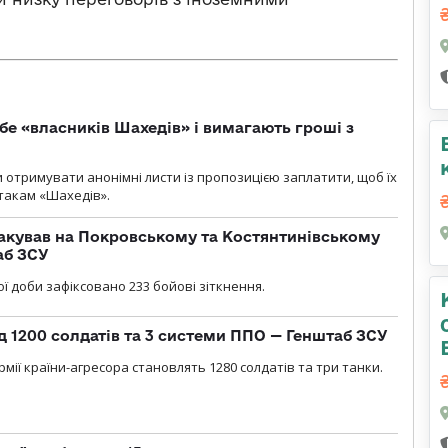
бе «власників Шахедів» і вимагають гроші з
и отримувати анонімні листи із пропозицією заплатити, щоб їх
атакам «Шахедів».
акував на Покровському та Костянтинівському
аб ЗСУ
ї доби зафіксовано 233 бойові зіткнення.
д 1200 солдатів та 3 системи ППО — Генштаб ЗСУ
мії країни-агресора становлять 1280 солдатів та три танки.