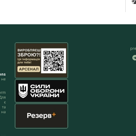
pr
ons
не
orm
Для
м є
 та
 на
 на