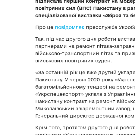
підписала перший контракт на модерн
повітряних сил (ВПС) Пакистану в ра
спеціалізованої виставки «Зброя та б
Про це
повідомляє
пресслужба Укроб
Так, під час другого дня роботи вист
партнерами на ремонт літака-заправн
військово-транспортний літак та приз
військових повітряних суден.
«За останній рік це вже другий уклад
Пакистану. У червні 2020 року «Укрс
багатомільйонному тендері на ремонт 
«Укрспецекспорт» уклала з Управління
Пакистану контракт на ремонт військо
Миколаївський авіаремонтний завод, щ
Генеральний директор державної ком
Крім того, протягом другого дня робот
керівники «Укрспецекспорту» провели