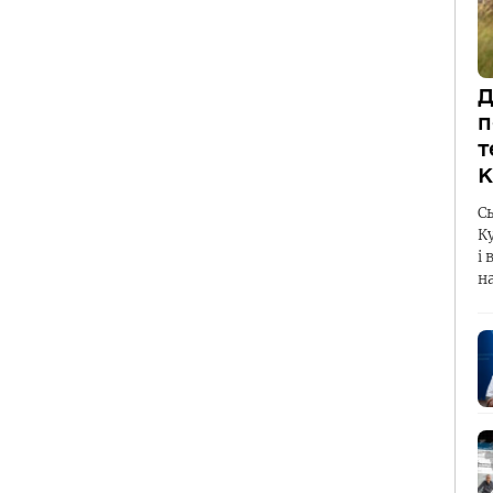
Д
п
т
К
С
К
і 
н