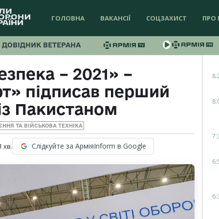
ГОЛОВНА
ВАКАНСІЇ
СОЦЗАХИСТ
ПРО 
ДОВІДНИК ВЕТЕРАНА
езпека – 2021» –
8:
т» підписав перший
8:
із Пакистаном
ЄННЯ ТА ВІЙСЬКОВА ТЕХНІКА
7:
Слідкуйте за АрміяInform в Google
1
хв.
6:
6: