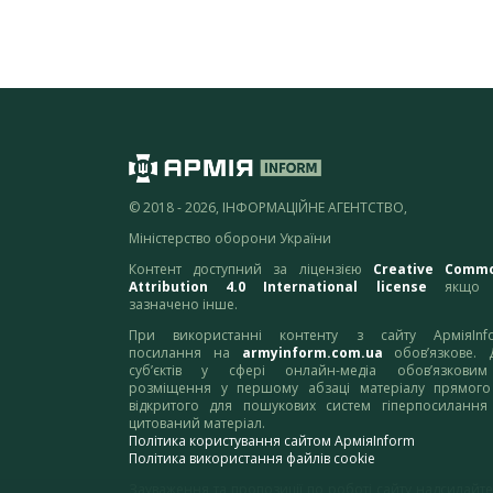
© 2018 - 2026, ІНФОРМАЦІЙНЕ АГЕНТСТВО,
Міністерство оборони України
Контент доступний за ліцензією
Creative Comm
Attribution 4.0 International license
якщо 
зазначено інше.
При використанні контенту з сайту АрміяInf
посилання на
armyinform.com.ua
обов’язкове. 
суб’єктів у сфері онлайн-медіа обов’язкови
розміщення у першому абзаці матеріалу прямого
відкритого для пошукових систем гіперпосилання
цитований матеріал.
Політика користування сайтом АрміяInform
Політика використання файлів cookie
Зауваження та пропозиції по роботі сайту надсилайте