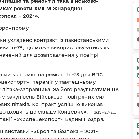
ізацію та ремонт літака військово-
мках роботи XVII Міжнародної
езпека – 2021».
оронпрому.
авки укладено контракт із пакистанськими
ика Іл-78, що може використовуватись як
начений для дозаправлення у повітрі
ений контракт на ремонт Іл-78 для ВПС
пецекспорт» переміг у тамтешньому
літака-заправника. За його результатами ДК
м закупівель Військово-повітряних сил
вих літаків. Контракт успішно виконав
о входить до складу Концерну», – зазначає
панії «Укрспецекспорт» Вадим Ноздря.
и виставки «Зброя та безпека – 2021»
 низку переговорів з іноземними