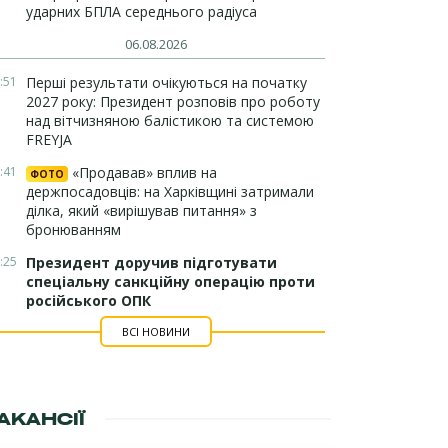
ударних БПЛА середнього радіуса
06.08.2026
:51
Перші результати очікуються на початку
2027 року: Президент розповів про роботу
над вітчизняною балістикою та системою
FREYJA
:41
«Продавав» вплив на
ФОТО
держпосадовців: на Харківщині затримали
ділка, який «вирішував питання» з
бронюванням
:25
Президент доручив підготувати
спеціальну санкційну операцію проти
російського ОПК
ВСІ НОВИНИ
АКАНСІЇ