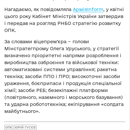
Нагадаємо, як повідомляла
АрміяInform
, у квітні
цього року Кабінет Міністрів України затвердив
і передав на розгляд РНБО стратегію розвитку
ОПК.
За словами віцепрем’єра − голови
Мінстратегпрому Олега Уруського, у стратегії
визначено пріоритетні напрями розроблення і
виробництва озброєння та військової техніки:
автоматизовані системи управління; ракетна
техніка; засоби ППО і ПРО; високоточні засоби
ураження, боєприпаси і продукція спеціальної
хімії; засоби РЕБ; безекіпажні платформи
(повітряного, наземного і морського базування)
та ударна робототехніка; екіпірування «солдата
майбутнього».
ОПК
ЮРІЙ ГУСЄВ