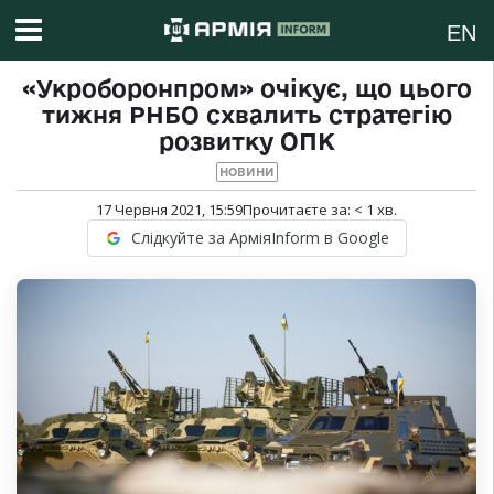
EN
«Укроборонпром» очікує, що цього
тижня РНБО схвалить стратегію
розвитку ОПК
НОВИНИ
17 Червня 2021, 15:59
Прочитаєте за:
< 1
хв.
Слідкуйте за АрміяInform в Google