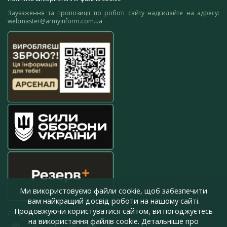
Зауваження та пропозиції по роботі сайту надсилайте на адресу:
webmaster@armyinform.com.ua
Ми використовуємо файли cookie, щоб забезпечити
вам найкращий досвід роботи на нашому сайті.
Продовжуючи користуватися сайтом, ви погоджуєтесь
press@armyinform.com.ua
на використання файлів cookie. Детальніше про