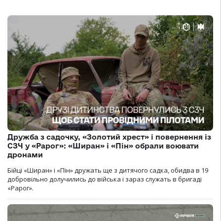
Дружба з садочку, «Золотий хрест» і повернення із
СЗЧ у «Рарог»: «Ширан» і «Пін» обрали воювати
дронами
Бійці «Ширан» і «Пін» дружать ще з дитячого садка, обидва в 19
добровільно долучились до війська і зараз служать в бригаді
«Рарог».