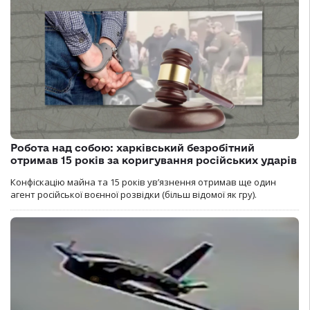
Робота над собою: харківський безробітний
отримав 15 років за коригування російських ударів
Конфіскацію майна та 15 років увʼязнення отримав ще один
агент російської воєнної розвідки (більш відомої як гру).