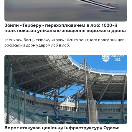
Збили «Герберу» перехоплювачем в лоб: 1020-й
полк показав унікальне знищення ворожого дрона
«Хенкок», боєць екіпажу «Крук» 1020-го зенітного полку знищив
російський дрон ударом лоб в лоб.
Ворог атакував цивільну інфраструктуру Одеси: