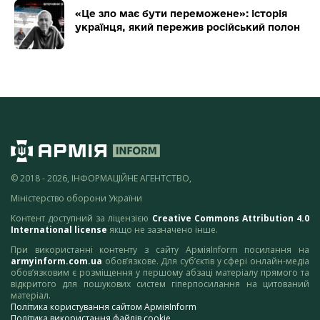
«Це зло має бути переможене»: історія
українця, який пережив російський полон
© 2018 - 2026, ІНФОРМАЦІЙНЕ АГЕНТСТВО,
Міністерство оборони України
Контент доступний за ліцензією
Creative Commons Attribution 4.0
International license
якщо не зазначено інше.
При використанні контенту з сайту АрміяInform посилання на
armyinform.com.ua
обов’язкове. Для суб’єктів у сфері онлайн-медіа
обов’язковим є розміщення у першому абзаці матеріалу прямого та
відкритого для пошукових систем гіперпосилання на цитований
матеріал.
Політика користування сайтом АрміяInform
Політика використання файлів cookie