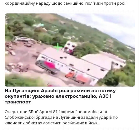
координаційну нараду щодо санкційної політики проти росії.
На Луганщині Apachi розгромили логістику
окупантів: уражено електростанцію, АЗС і
транспорт
Оператори ББпС Apachi 81-ї окремої аеромобільної
Слобожанської бригади на Луганщині завдали ударів по
ключових об’єктах логістики російських військ.