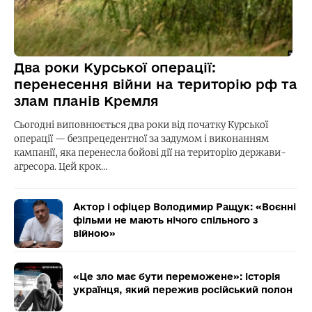
Два роки Курської операції:
перенесення війни на територію рф та
злам планів Кремля
Сьогодні виповнюється два роки від початку Курської
операції — безпрецедентної за задумом і виконанням
кампанії, яка перенесла бойові дії на територію держави-
агресора. Цей крок…
Актор і офіцер Володимир Ращук: «Воєнні
фільми не мають нічого спільного з
війною»
«Це зло має бути переможене»: історія
українця, який пережив російський полон