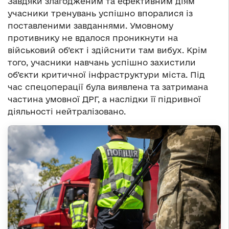
Завдяки злагодженим та ефективним діям
учасники тренувань успішно впоралися із
поставленими завданнями. Умовному
противнику не вдалося проникнути на
військовий об’єкт і здійснити там вибух. Крім
того, учасники навчань успішно захистили
об’єкти критичної інфраструктури міста. Під
час спецоперації була виявлена та затримана
частина умовної ДРГ, а наслідки її підривної
діяльності нейтралізовано.