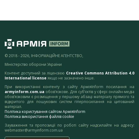
© 2018 - 2026, ІНФОРМАЦІЙНЕ АГЕНТСТВО,
Міністерство оборони України
Контент доступний за ліцензією
Creative Commons Attribution 4.0
International license
якщо не зазначено інше.
При використанні контенту з сайту АрміяInform посилання на
armyinform.com.ua
обов’язкове. Для суб’єктів у сфері онлайн-медіа
обов’язковим є розміщення у першому абзаці матеріалу прямого та
відкритого для пошукових систем гіперпосилання на цитований
матеріал.
Політика користування сайтом АрміяInform
Політика використання файлів cookie
Зауваження та пропозиції по роботі сайту надсилайте на адресу:
webmaster@armyinform.com.ua