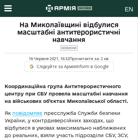
EN
На Миколаївщині відбулися
масштабні антитерористичні
навчання
НОВИНИ
16 Червня 2021, 16:32
Прочитаєте за:
2
хв.
Слідкуйте за АрміяInform в Google
Координаційна група Антитерористичного
центру при СБУ провела масштабні навчання
на військових об’єктах Миколаївської області.
Як
повідомляє
пресслужба Служби безпеки
України, у контрдиверсійних заходах, що
відбулися в умовах максимально наближених
до реальних, взяли участь підрозділи СБУ, ЗСУ,