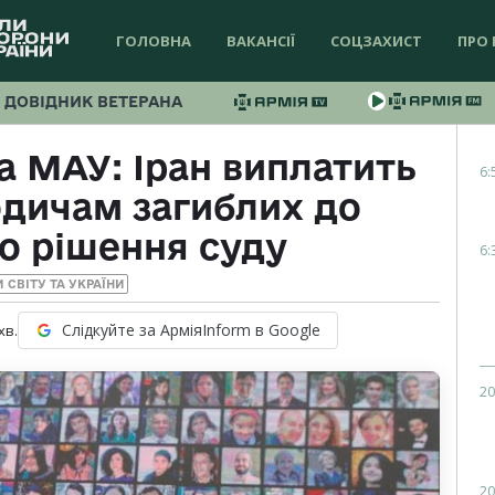
ГОЛОВНА
ВАКАНСІЇ
СОЦЗАХИСТ
ПРО 
ДОВІДНИК ВЕТЕРАНА
а МАУ: Іран виплатить
6:
одичам загиблих до
о рішення суду
6:
 СВІТУ ТА УКРАЇНИ
Слідкуйте за АрміяInform в Google
хв.
20
20