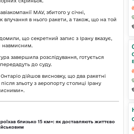
чорних скриньок.
іакомпанії МАУ, збитого у січні,
 влучання в нього ракети, а також, що на той
домили, що секретний запис з Ірану вказує,
и навмисним.
тура завершила розслідування, готується
передадуть до суду.
 Онтаріо дійшов висновку, що два ракетні
 після зльоту з аеропорту столиці Ірану
мисними».
проїхав близько 15 км»: як доставляють життєво
військовим