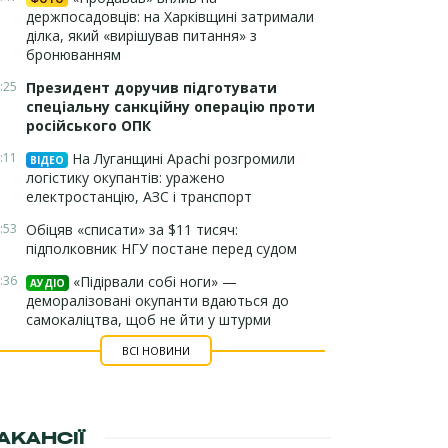
держпосадовців: на Харківщині затримали
ділка, який «вирішував питання» з
бронюванням
:25
Президент доручив підготувати
спеціальну санкційну операцію проти
російського ОПК
:11
На Луганщині Apachi розгромили
ВІДЕО
логістику окупантів: уражено
електростанцію, АЗС і транспорт
:53
Обіцяв «списати» за $11 тисяч:
підполковник НГУ постане перед судом
:36
«Підірвали собі ноги» —
АУДІО
деморалізовані окупанти вдаються до
самокаліцтва, щоб не йти у штурми
ВСІ НОВИНИ
АКАНСІЇ