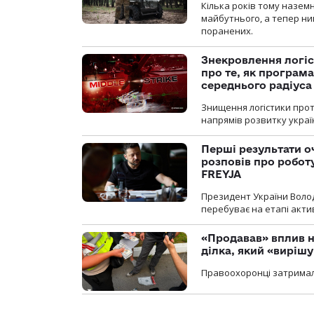
Кілька років тому назем
майбутнього, а тепер ни
поранених.
Знекровлення логіс
про те, як програм
середнього радіуса
Знищення логістики прот
напрямів розвитку украї
Перші результати о
розповів про робот
FREYJA
Президент України Воло
перебуває на етапі актив
«Продавав» вплив н
ділка, який «виріш
Правоохоронці затримал