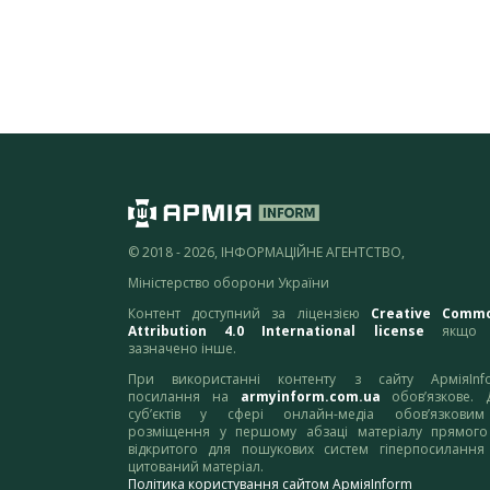
© 2018 - 2026, ІНФОРМАЦІЙНЕ АГЕНТСТВО,
Міністерство оборони України
Контент доступний за ліцензією
Creative Comm
Attribution 4.0 International license
якщо 
зазначено інше.
При використанні контенту з сайту АрміяInf
посилання на
armyinform.com.ua
обов’язкове. 
суб’єктів у сфері онлайн-медіа обов’язкови
розміщення у першому абзаці матеріалу прямого
відкритого для пошукових систем гіперпосилання
цитований матеріал.
Політика користування сайтом АрміяInform