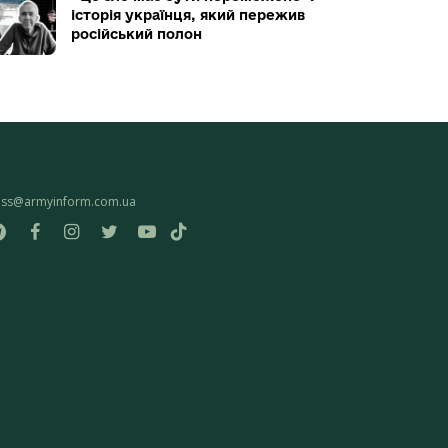
історія українця, який пережив
російський полон
ess@armyinform.com.ua