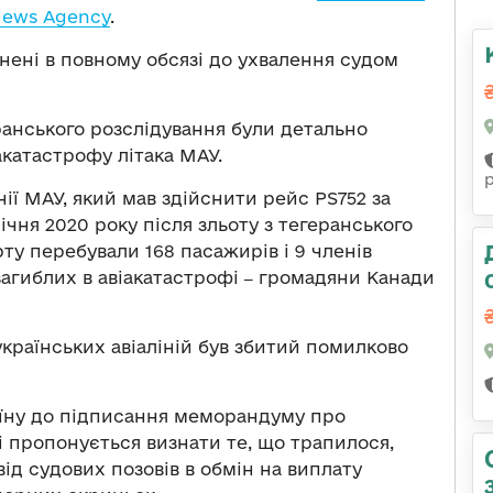
News Agency
.
снені в повному обсязі до ухвалення судом
ранського розслідування були детально
іакатастрофу літака МАУ.
нії МАУ, який мав здійснити рейс PS752 за
чня 2020 року після зльоту з тегеранського
ту перебували 168 пасажирів і 9 членів
 загиблих в авіакатастрофі
‒
громадяни Канади
к українських авіаліній був збитий помилково
аїну до підписання меморандуму про
і пропонується визнати те, що трапилося,
д судових позовів в обмін на виплату