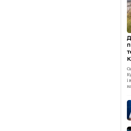
Д
п
т
К
С
К
і 
н