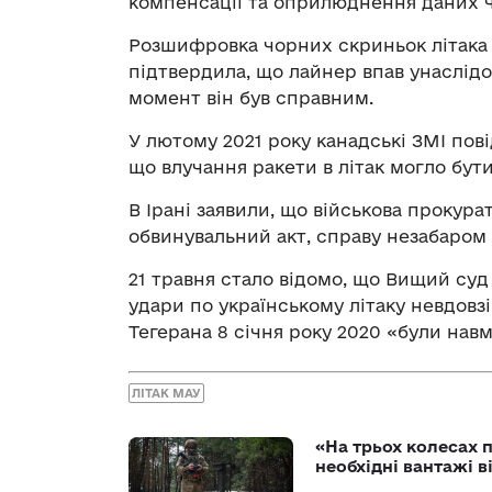
компенсації та оприлюднення даних 
Розшифровка чорних скриньок літака ав
підтвердила, що лайнер впав унаслідок
момент він був справним.
У лютому 2021 року канадські ЗМІ пові
що влучання ракети в літак могло бут
В Ірані заявили, що військова прокура
обвинувальний акт, справу незабаром 
21 травня стало відомо, що Вищий суд
удари по українському літаку невдовзі
Тегерана 8 січня року 2020 «були нав
ЛІТАК МАУ
«На трьох колесах 
необхідні вантажі 