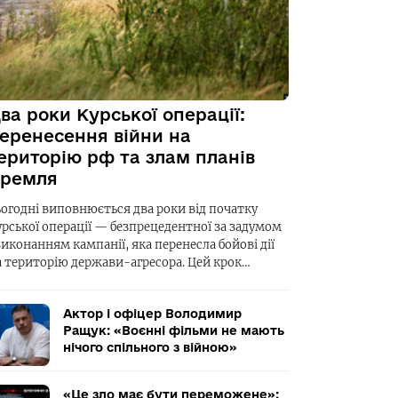
ва роки Курської операції:
еренесення війни на
ериторію рф та злам планів
ремля
ьогодні виповнюється два роки від початку
урської операції — безпрецедентної за задумом
виконанням кампанії, яка перенесла бойові дії
а територію держави-агресора. Цей крок…
Актор і офіцер Володимир
Ращук: «Воєнні фільми не мають
нічого спільного з війною»
«Це зло має бути переможене»: