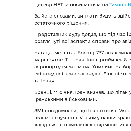
Цензор.НЕТ із посиланням на
Tasnim 
За його словами, виплати будуть здій
остаточного рішення.
Представник суду додав, що під час і
розглянуті всі аспекти справи про ав
Нагадаємо, літак Boeing-737 авіакомпа
маршрутом Тегеран-Київ, розбився 8 сі
аеропорту імені Імама Хомейні. На бор
екіпажу, всі вони загинули. Більшість
та Ірану.
Вранці, 11 січня, Іран визнав, що літа
іранськими військовими.
ЗМІ повідомляли, що Іран схиляє Укр
взаєморозуміння. У ньому нашій країн
«людською помилкою» і відмовитися ві