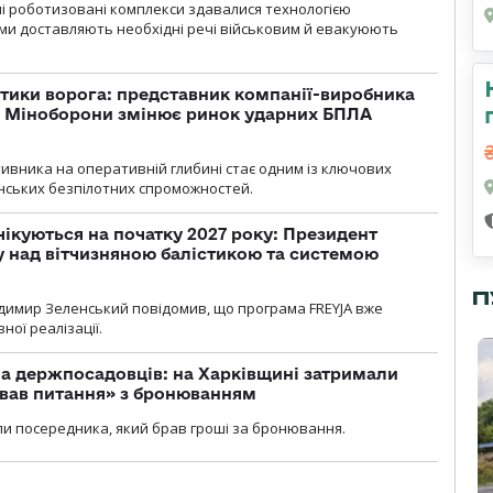
ні роботизовані комплекси здавалися технологією
ми доставляють необхідні речі військовим й евакуюють
тики ворога: представник компанії-виробника
а Міноборони змінює ринок ударних БПЛА
ивника на оперативній глибині стає одним із ключових
нських безпілотних спроможностей.
чікуються на початку 2027 року: Президент
у над вітчизняною балістикою та системою
П
димир Зеленський повідомив, що програма FREYJA вже
ної реалізації.
а держпосадовців: на Харківщині затримали
ував питання» з бронюванням
и посередника, який брав гроші за бронювання.