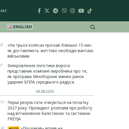
НАС
ENGLISH
58
«На трьох колесах проїхав близько 15 км»:
як доставляють життєво необхідні вантажі
військовим
37
Знекровлення логістики ворога:
представник компанії-виробника про те,
як програма Міноборони змінює ринок
ударних БПЛА середнього радіуса
06.08.2026
:51
Перші результати очікуються на початку
2027 року: Президент розповів про роботу
над вітчизняною балістикою та системою
FREYJA
:41
«Продавав» вплив на
ФОТО