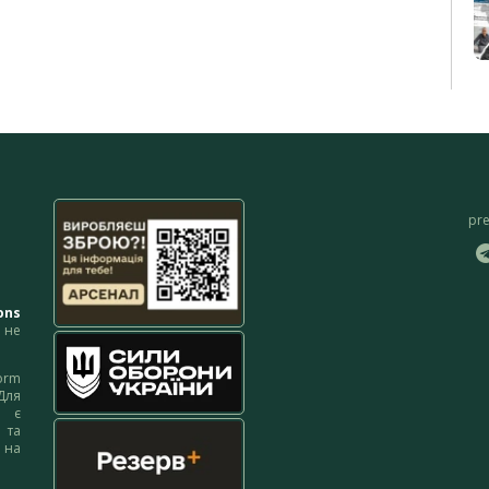
pr
ons
не
orm
Для
м є
 та
 на