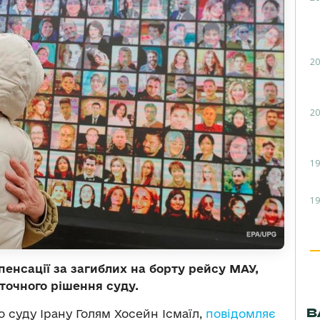
20
20
19
19
пенсації за загиблих на борту рейсу МАУ,
аточного рішення суду.
В
 суду Ірану Голям Хосейн Ісмаїл,
повідомляє