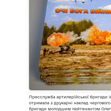
Пресслужба артилерійської бригади 
отримала з друкарні наклад черговог
бригади молодшим лейтенантом Олего