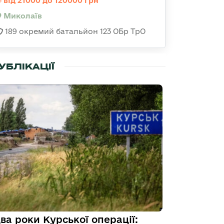
від 21000 до 120000 грн
Миколаїв
189 окремий батальйон 123 ОБр ТрО
УБЛІКАЦІЇ
ва роки Курської операції: