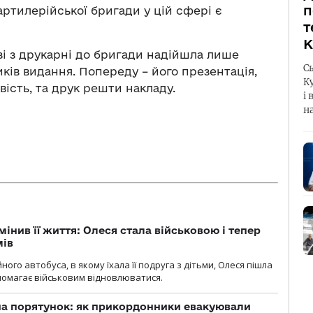
п
 артилерійської бригади у цій сфері є
т
К
зі з друкарні до бригади надійшла лише
С
ків видання. Попереду – його презентація,
К
вість, та друк решти накладу.
і 
н
мінив її життя: Олеся стала військовою і тепер
мів
ного автобуса, в якому їхала її подруга з дітьми, Олеся пішла
опомагає військовим відновлюватися.
на порятунок: як прикордонники евакуювали