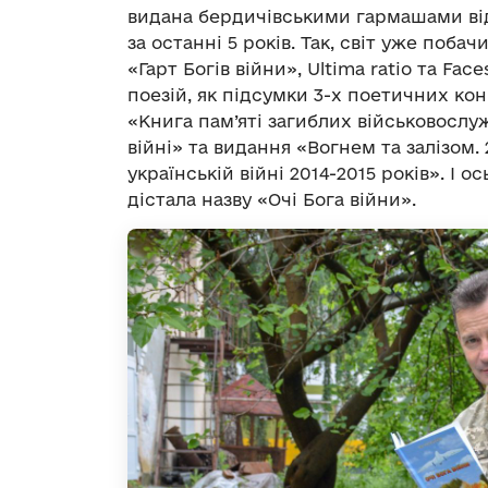
видана бердичівськими гармашами від 
за останні 5 років. Так, світ уже поб
«Гарт Богів війни», Ultima ratio та Fac
поезій, як підсумки 3-х поетичних ко
«Книга пам’яті загиблих військовослу
війні» та видання «Вогнем та залізом.
українській війні 2014-2015 років». І о
дістала назву «Очі Бога війни».