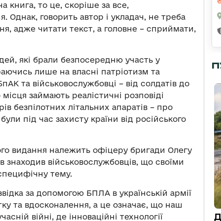
 книга, то це, скоріше за все,
 Однак, говорить автор і укладач, не треба
ня, адже читати текст, а головне – сприймати,
дей, які брали безпосередню участь у
П
раючись лише на власні патріотизм та
пАК та військовослужбовці – від солдатів до
о місця займають реалістичні розповіді
рів безпілотних літальних апаратів – про
були під час захисту країни від російського
ього видання належить офіцеру бригади Олегу
ов знаходив військовослужбовців, що своїми
специфічну тему.
відка за допомогою БПЛА в українській армії
тку та вдосконалення, а це означає, що наш
Д
асній війні, де інноваційні технології