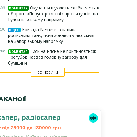
:53
Окупанти шукають слабкі місця в
КОМЕНТАР
обороні: «Перун» розповів про ситуацію на
Гуляйпільському напрямку
:30
Бригада Nemesis знищила
ВІДЕО
російський танк, який ховався у лісосмузі
на Запорізькому напрямку
:08
Тиск на Рясне не припиняється:
КОМЕНТАР
Трегубов назвав головну загрозу для
Сумщини
ВСІ НОВИНИ
АКАНСІЇ
сапер, радіосапер
від 25000 до 130000 грн