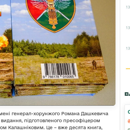
13
13
13
В
імені генерал-хорунжого Романа Дашкевича
о видання, підготовленого пресофіцером
м Калашніковим. Це – вже десята книга,