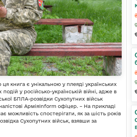
 ця книга є унікальною у плеяді українських
 подій у російсько-українській війні, адже в
ької БПЛА-розвідки Сухопутних військ
налістові АрміяІnform офіцер. – На прикладі
ає можливість спостерігати, як за шість років
озвідка Сухопутних військ, взявши за