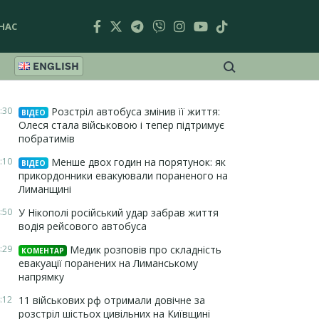
НАС
ENGLISH
:30
Розстріл автобуса змінив її життя:
ВІДЕО
Олеся стала військовою і тепер підтримує
побратимів
:10
Менше двох годин на порятунок: як
ВІДЕО
прикордонники евакуювали пораненого на
Лиманщині
:50
У Нікополі російський удар забрав життя
водія рейсового автобуса
:29
Медик розповів про складність
КОМЕНТАР
евакуації поранених на Лиманському
напрямку
:12
11 військових рф отримали довічне за
розстріл шістьох цивільних на Київщині