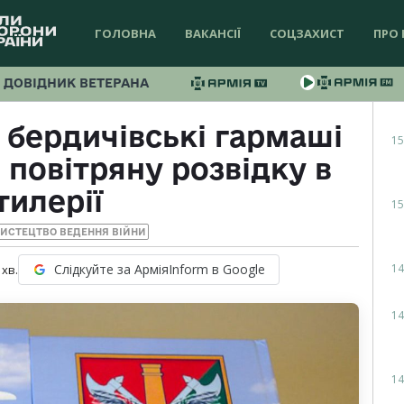
ГОЛОВНА
ВАКАНСІЇ
СОЦЗАХИСТ
ПРО 
ДОВІДНИК ВЕТЕРАНА
– бердичівські гармаші
15
 повітряну розвідку в
тилерії
15
МИСТЕЦТВО ВЕДЕННЯ ВІЙНИ
14
Слідкуйте за АрміяInform в Google
хв.
14
14