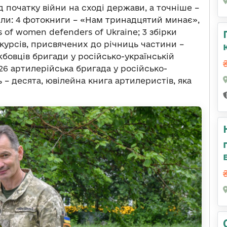
початку війни на сході держави, а точніше –
ачили: 4 фотокниги – «Нам тринадцятий минає»,
es of women defenders of Ukraine; 3 збірки
нкурсів, присвячених до річниць частини –
жбовців бригади у російсько-українській
 26 артилерійська бригада у російсько-
сь – десята, ювілейна книга артилеристів, яка