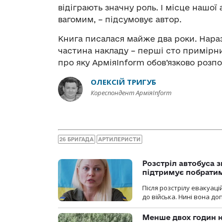
відіграють значну роль. І місце нашої
вагомим, – підсумовує автор.
Книга писалася майже два роки. Нара
частина накладу – перші сто примірни
про яку АрміяІnform обов’язково розпо
ОЛЕКСІЙ ТРИГУБ
Кореспондент АрміяInform
26 БРИГАДА
АРТИЛЕРИСТИ
Розстріл автобуса з
підтримує побрати
Після розстрілу евакуацій
до війська. Нині вона д
Менше двох годин 