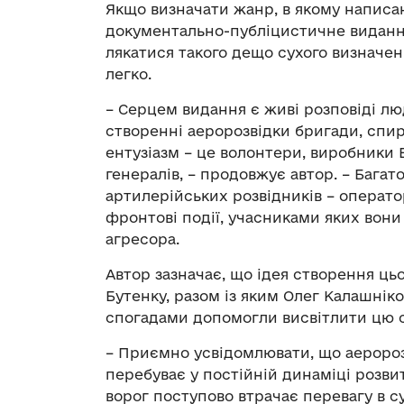
Якщо визначати жанр, в якому написана
документально-публіцистичне видання.
лякатися такого дещо сухого визначен
легко.
– Серцем видання є живі розповіді лю
створенні аеророзвідки бригади, спи
ентузіазм – це волонтери, виробники Б
генералів, – продовжує автор. – Багат
артилерійських розвідників – операто
фронтові події, учасниками яких вони 
агресора.
Автор зазначає, що ідея створення ц
Бутенку, разом із яким Олег Калашнік
спогадами допомогли висвітлити цю 
– Приємно усвідомлювати, що аеророз
перебуває у постійній динаміці розви
ворог поступово втрачає перевагу в суч