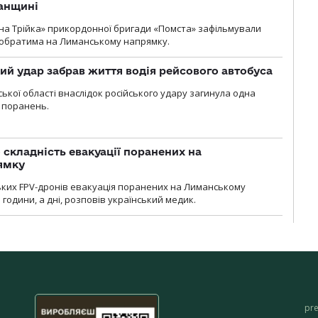
анщині
бна Трійка» прикордонної бригади «Помста» зафільмували
обратима на Лиманському напрямку.
кий удар забрав життя водія рейсового автобуса
ької області внаслідок російського удару загинула одна
 поранень.
 складність евакуації поранених на
ямку
ьких FPV-дронів евакуація поранених на Лиманському
 години, а дні, розповів український медик.
pr