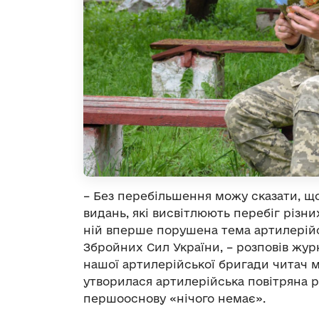
– Без перебільшення можу сказати, що
видань, які висвітлюють перебіг різних
ній вперше порушена тема артилерійс
Збройних Сил України, – розповів жур
нашої артилерійської бригади читач м
утворилася артилерійська повітряна р
першооснову «нічого немає».