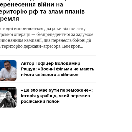
еренесення війни на
ериторію рф та злам планів
ремля
ьогодні виповнюється два роки від початку
урської операції — безпрецедентної за задумом
виконанням кампанії, яка перенесла бойові дії
а територію держави-агресора. Цей крок…
Актор і офіцер Володимир
Ращук: «Воєнні фільми не мають
нічого спільного з війною»
«Це зло має бути переможене»:
історія українця, який пережив
російський полон