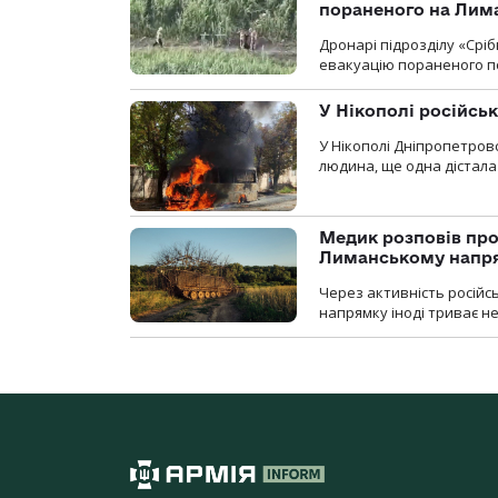
пораненого на Лим
Дронарі підрозділу «Срі
евакуацію пораненого п
У Нікополі російсь
У Нікополі Дніпропетровс
людина, ще одна дістала
Медик розповів про
Лиманському напр
Через активність російс
напрямку іноді триває не