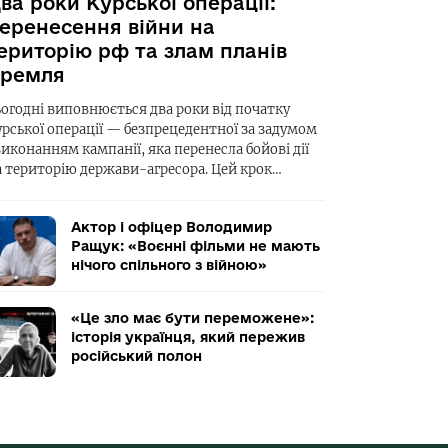
ва роки Курської операції:
еренесення війни на
ериторію рф та злам планів
ремля
ьогодні виповнюється два роки від початку
урської операції — безпрецедентної за задумом
виконанням кампанії, яка перенесла бойові дії
а територію держави-агресора. Цей крок…
Актор і офіцер Володимир
Ращук: «Воєнні фільми не мають
нічого спільного з війною»
«Це зло має бути переможене»:
історія українця, який пережив
російський полон