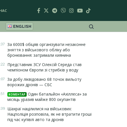
НАС
ENGLISH
:37
За 6000$ обіцяв організувати незаконне
зняття з військового обліку або
бронювання: затримали киянина
:22
Представник ЗСУ Олексій Середа став
чемпіоном Європи зі стрибків у воду
:07
За добу ліквідовано 68 точок вильоту
ворожих дронів — СБС
:51
Один батальйон «Ахіллеса» за
КОМЕНТАР
місяць уразив майже 800 окупантів
:39
Шахраї націлилися на військових:
Нацполіція розповіла, як не втратити гроші
під час купівлі авто та дронів