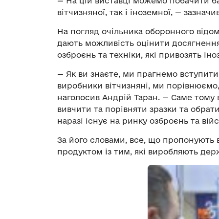
— На цій виставці можемо побачити баг
вітчизняної, так і іноземної, — зазнач
На погляд очільника оборонного відом
дають можливість оцінити досягнення
озброєнь та техніки, які привозять іно
— Як ви знаєте, ми прагнемо вступити
виробники вітчизняні, ми порівнюємо,
наголосив Андрій Таран. — Саме тому
вивчити та порівняти зразки та обра
наразі існує на ринку озброєнь та війс
За його словами, все, що пропонують 
продуктом із тим, які виробляють дер