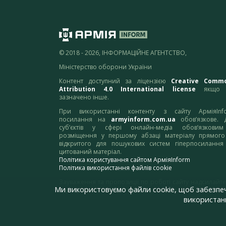
© 2018 - 2026, ІНФОРМАЦІЙНЕ АГЕНТСТВО,
Міністерство оборони України
Контент доступний за ліцензією
Creative Comm
Attribution 4.0 International license
якщо 
зазначено інше.
При використанні контенту з сайту АрміяInf
посилання на
armyinform.com.ua
обов’язкове. 
суб’єктів у сфері онлайн-медіа обов’язкови
розміщення у першому абзаці матеріалу прямого
відкритого для пошукових систем гіперпосилання
цитований матеріал.
Політика користування сайтом АрміяInform
Політика використання файлів cookie
Зауваження та пропозиції по роботі сайту надсилайте
Ми використовуємо файли cookie, щоб забезпе
адресу:
webmaster@armyinform.com.ua
використанн