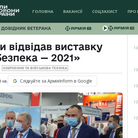
ГОЛОВНА
ВАКАНСІЇ
СОЦЗАХИСТ
ПРО 
ДОВІДНИК ВЕТЕРАНА
и відвідав виставку
13
безпека — 2021»
ОЗБРОЄННЯ ТА ВІЙСЬКОВА ТЕХНІКА
13
Слідкуйте за АрміяInform в Google
1
хв.
13
12
12