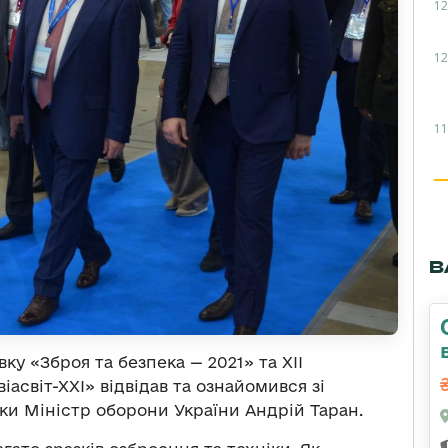
12
12
11
В
ку «Зброя та безпека — 2021» та ХII
асвіт-ХХІ» відвідав та ознайомився зі
іки Міністр оборони України Андрій Таран.