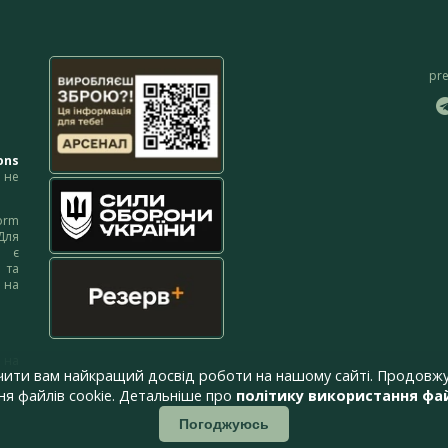
pr
ons
не
orm
Для
м є
 та
 на
 на
чити вам найкращий досвід роботи на нашому сайті. Продовжу
я файлів cookie. Детальніше про
політику використання фай
Погоджуюсь