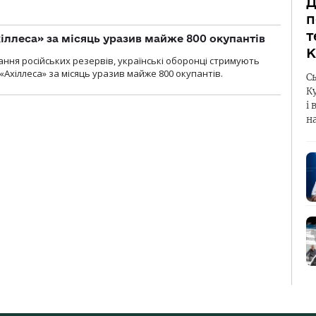
Д
п
т
іллеса» за місяць уразив майже 800 окупантів
К
ння російських резервів, українські оборонці стримують
«Ахіллеса» за місяць уразив майже 800 окупантів.
С
К
і 
н