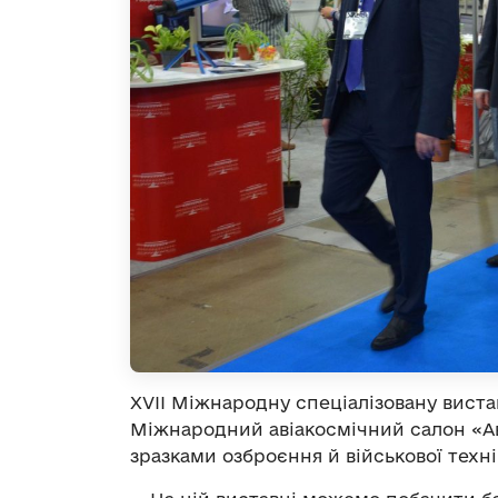
ХVІI Міжнародну спеціалізовану вистав
Міжнародний авіакосмічний салон «Аві
зразками озброєння й військової техн