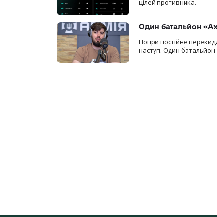
цілей противника.
Один батальйон «Ах
Попри постійне перекида
наступ. Один батальйон 