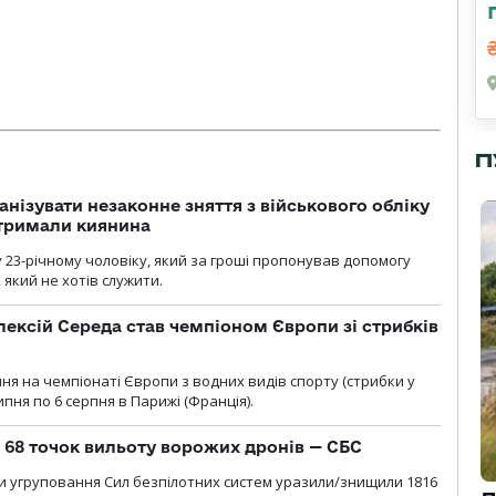
П
анізувати незаконне зняття з військового обліку
атримали киянина
 23-річному чоловіку, який за гроші пропонував допомогу
який не хотів служити.
ексій Середа став чемпіоном Європи зі стрибків
я на чемпіонаті Європи з водних видів спорту (стрибки у
липня по 6 серпня в Парижі (Франція).
о 68 точок вильоту ворожих дронів — СБС
и угруповання Сил безпілотних систем уразили/знищили 1816