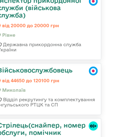
Інспектор прикордонної
служби (військова
служба)
від 20000 до 20000 грн
Рівне
Державна прикордонна служба
України
Військовослужбовець
від 44650 до 120100 грн
Миколаїв
Відділ рекрутингу та комплектування
Інгульського РТЦК та СП
Стрілець(снайпер, номер
обслуги, помічник