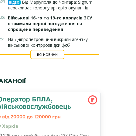
:23
Від Маріуполя до Чонгара: Signum
ВІДЕО
перекриває головну артерію окупантів
:06
Військові 16-го та 19-го корпусів ЗСУ
отримали перші погодження на
спрощене переведення
:51
На Дніпропетровщині викрили агентку
військової контррозвідки фсб
ВСІ НОВИНИ
АКАНСІЇ
Оператор БПЛА,
військовослужбовець
від 20000 до 120000 грн
Харків
229 окремий батальйон 127 ОБр Сил