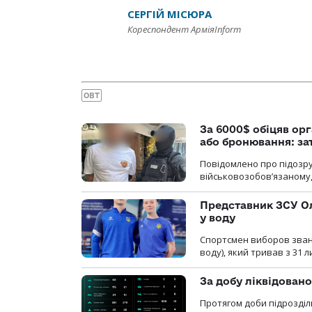
СЕРГІЙ МІСЮРА
Кореспондент АрміяInform
ОВТ
За 6000$ обіцяв орг
або бронювання: з
Повідомлено про підозру
військовозобов’язаному, 
Представник ЗСУ Ол
у воду
Спортсмен виборов званн
воду), який тривав з 31 
За добу ліквідован
Протягом доби підрозділ