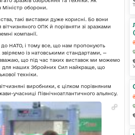
ато зразків озброєння та техніки. Як
ив Міністр оборони.
ства, такі виставки дуже корисні. Бо вони
 вітчизняного ОПК й порівняти зі зразками
земні компанії.
 до НАТО, і тому все, що нам пропонують
 звіряємо із натовськими стандартами, —
 вважаю, що під час таких виставок ми можемо
ти для наших Збройних Сил найкраще, що
ькової техніки.
вітчизняні виробники, є цілком порівняним
жави-учасниці Північноатлантичного альянсу.