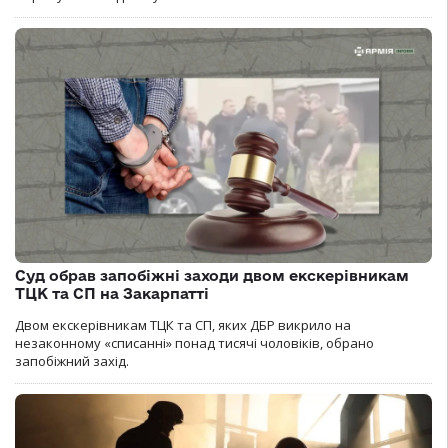
Суд обрав запобіжні заходи двом екскерівникам
ТЦК та СП на Закарпатті
Двом екскерівникам ТЦК та СП, яких ДБР викрило на
незаконному «списанні» понад тисячі чоловіків, обрано
запобіжний захід.