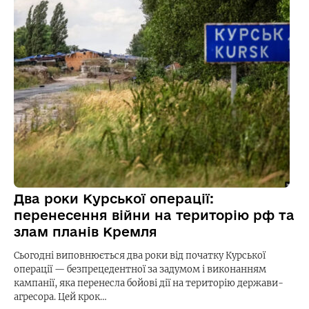
Два роки Курської операції:
перенесення війни на територію рф та
злам планів Кремля
Сьогодні виповнюється два роки від початку Курської
операції — безпрецедентної за задумом і виконанням
кампанії, яка перенесла бойові дії на територію держави-
агресора. Цей крок…