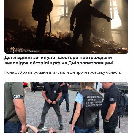
Дві людини загинуло, шестеро постраждали
внаслідок обстрілів рф на Дніпропетровщині
Понад 50 разів росіяни атакували Дніпропетровську області.