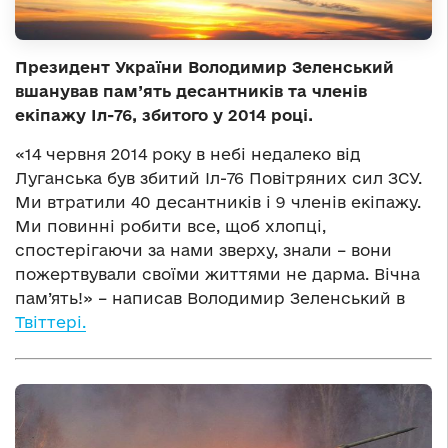
Президент України Володимир Зеленський
вшанував пам’ять
десантників та
членів
екіпажу Іл-76, збитого у 2014 році.
«14 червня 2014 року в небі недалеко від
Луганська був збитий Іл-76 Повітряних сил ЗСУ.
Ми втратили 40 десантників і 9 членів екіпажу.
Ми повинні робити все, щоб хлопці,
спостерігаючи за нами зверху, знали – вони
пожертвували своїми життями не дарма. Вічна
пам’ять!» – написав Володимир Зеленський в
Твіттері.