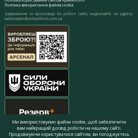
Політика користування сайтом АрміяInform
Політика використання файлів cookie
Зауваження та пропозиції по роботі сайту надсилайте на адресу:
webmaster@armyinform.com.ua
Ми використовуємо файли cookie, щоб забезпечити
вам найкращий досвід роботи на нашому сайті.
Продовжуючи користуватися сайтом, ви погоджуєтесь
press@armyinform.com.ua