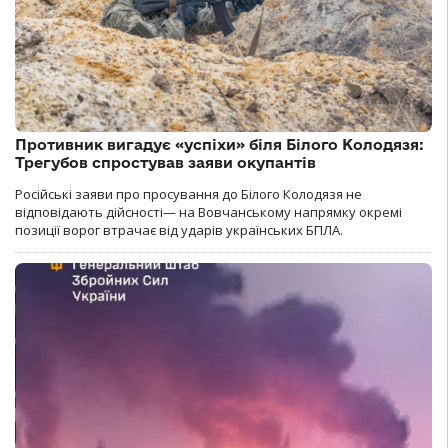
Противник вигадує «успіхи» біля Білого Колодязя:
Трегубов спростував заяви окупантів
Російські заяви про просування до Білого Колодязя не
відповідають дійсності— на Вовчанському напрямку окремі
позиції ворог втрачає від ударів українських БПЛА.