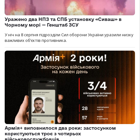
Уражено два НПЗ та СПБ установку «Сиваш» в
Чорному морі — Генштаб ЗСУ
У ніч на 8 серпня підрозділи Сил оборони України уразили низку
важливих об’єктів противника.
Армія+ виповнилося два роки: застосунком
користуються троє з чотирьох
військовослужбовців