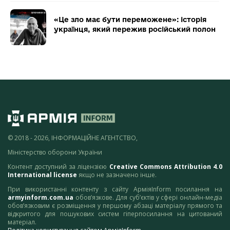
«Це зло має бути переможене»: історія
українця, який пережив російський полон
© 2018 - 2026, ІНФОРМАЦІЙНЕ АГЕНТСТВО,
Міністерство оборони України
Контент доступний за ліцензією
Creative Commons Attribution 4.0
International license
якщо не зазначено інше.
При використанні контенту з сайту АрміяInform посилання на
armyinform.com.ua
обов’язкове. Для суб’єктів у сфері онлайн-медіа
обов’язковим є розміщення у першому абзаці матеріалу прямого та
відкритого для пошукових систем гіперпосилання на цитований
матеріал.