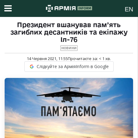
EN
Президент вшанував пам’ять
загиблих десантників та екіпажу
Іл-76
НОВИНИ
14 Червня 2021, 11:55
Прочитаєте за:
< 1
хв.
Слідкуйте за АрміяInform в Google