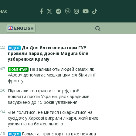
НАС
ENGLISH
:22
До Дня Ялти оператори ГУР
ВІДЕО
провели парад дронів Magura біля
узбережжя Криму
:07
Не залишають людей самих: як
КОМЕНТАР
«Азов» допомагає мешканцям сіл біля лінії
фронту
:50
Підписали контракти із зс рф, щоб
воювати проти України: двох зрадників
засуджено до 15 років ув’язнення
:34
«Не голитися, не митися і скаржитися на
сусідів»: у Харкові викрили лікаря, який вчив
ухилянта на божевільного
:18
Гармата, транспорт та вже нежива
ВІДЕО