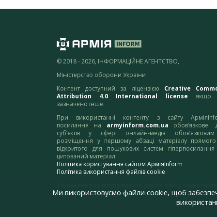
© 2018 - 2026, ІНФОРМАЦІЙНЕ АГЕНТСТВО,
Міністерство оборони України
Контент доступний за ліцензією
Creative Comm
Attribution 4.0 International license
якщо 
зазначено інше.
При використанні контенту з сайту АрміяInf
посилання на
armyinform.com.ua
обов’язкове. 
суб’єктів у сфері онлайн-медіа обов’язкови
розміщення у першому абзаці матеріалу прямого
відкритого для пошукових систем гіперпосилання
цитований матеріал.
Політика користування сайтом АрміяInform
Політика використання файлів cookie
Зауваження та пропозиції по роботі сайту надсилайте
Ми використовуємо файли cookie, щоб забезпе
адресу:
webmaster@armyinform.com.ua
використанн