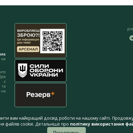
pr
ons
не
orm
Для
м є
 та
 на
 на
чити вам найкращий досвід роботи на нашому сайті. Продовжу
я файлів cookie. Детальніше про
політику використання фай
Погоджуюсь