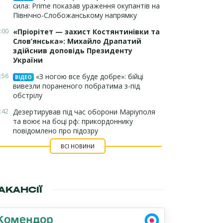
сила: Prime показав ураження окупантів на
Північно-Слобожанському напрямку
:00
«Пріорітет — захист Костянтинівки та
Слов’янська»: Михайло Драпатий
здійснив доповідь Президенту
України
:56
«З ногою все буде добре»: бійці
ВІДЕО
вивезли пораненого побратима з-під
обстрілу
:42
Дезертирував під час оборони Маріуполя
та воює на боці рф: прикордоннику
повідомлено про підозру
ВСІ НОВИНИ
АКАНСІЇ
Комендор