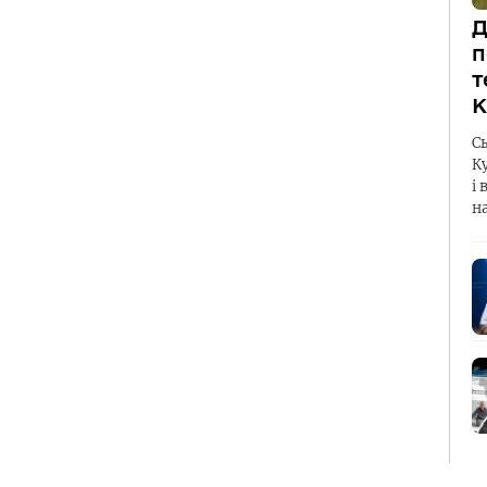
Д
п
т
К
С
К
і 
н