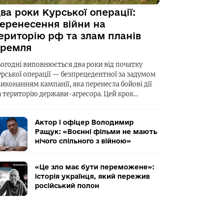
ва роки Курської операції:
еренесення війни на
ериторію рф та злам планів
ремля
ьогодні виповнюється два роки від початку
урської операції — безпрецедентної за задумом
виконанням кампанії, яка перенесла бойові дії
а територію держави-агресора. Цей крок…
Актор і офіцер Володимир
Ращук: «Воєнні фільми не мають
нічого спільного з війною»
«Це зло має бути переможене»:
історія українця, який пережив
російський полон