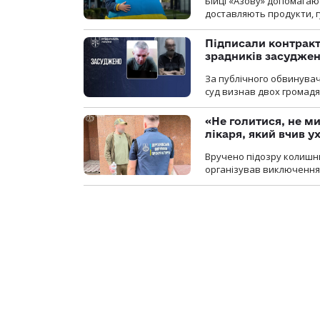
Бійці «Азову» допомага
доставляють продукти, 
Підписали контракти
зрадників засуджено
За публічного обвинува
суд визнав двох громадя
«Не голитися, не ми
лікаря, який вчив 
Вручено підозру колишнь
організував виключення 