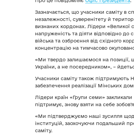
Про це повідомляє
Офіс Президента
.
Зазначається, що учасники саміту в сп
незалежності, суверенітету й територі
визнаних кордонах. Лідери «Великої 
напруженість та діяти відповідно до с
війська та озброєння від східного ко
концентрацію на тимчасово окуповано
«Ми твердо залишаємося на позиції, щ
України, а не посередником», – йдеть
Учасники саміту також підтримують 
забезпечення реалізації Мінських до
Лідери країн «Групи семи» закликали 
підтримує, знову взяти на себе зобов
«Ми підтверджуємо наші зусилля щодо
інституцій, заохочуючи подальший пр
саміту.