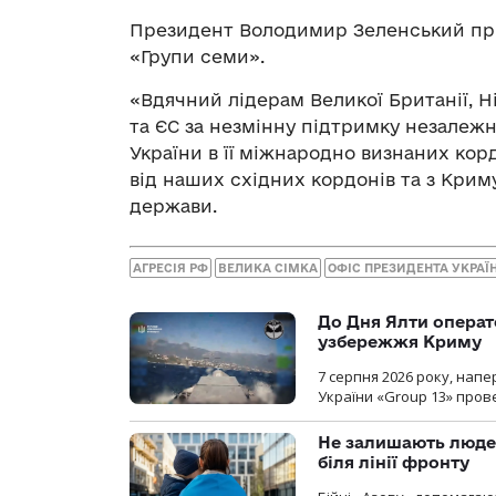
Президент Володимир Зеленський прив
«Групи семи».
«Вдячний лідерам Великої Британії, Ні
та ЄС за незмінну підтримку незалежно
України в її міжнародно визнаних корд
від наших східних кордонів та з Криму
держави.
АГРЕСІЯ РФ
ВЕЛИКА СІМКА
ОФІС ПРЕЗИДЕНТА УКРАЇ
До Дня Ялти операт
узбережжя Криму
7 серпня 2026 року, нап
України «Group 13» про
Не залишають люде
біля лінії фронту