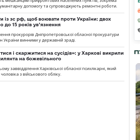
ють мешканцям прифронтових населених пунктів, зокрема
гуманітарну допомогу та супроводжують ремонтні роботи.
 із зс рф, щоб воювати проти України: двох
 до 15 років ув’язнення
чення прокурорів Дніпропетровської обласної прокуратури
н України винними у державній зраді.
П
тися і скаржитися на сусідів»: у Харкові викрили
ухилянта на божевільного
ому заввідділення Харківської обласної психлікарні, який
чоловіка з військового обліку.