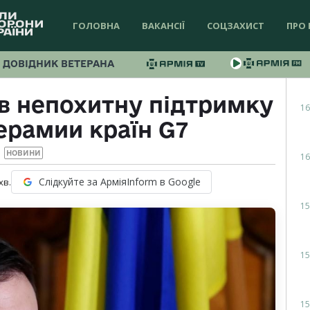
ГОЛОВНА
ВАКАНСІЇ
СОЦЗАХИСТ
ПРО 
ДОВІДНИК ВЕТЕРАНА
в непохитну підтримку
16
ерамии країн G7
НОВИНИ
16
Слідкуйте за АрміяInform в Google
хв.
15
15
15