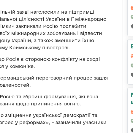
ільній заяві наголосили на підтримці
альної цілісності України в її міжнародно
сімки» закликали Росію послабити
воїх міжнародних зобов’язань і відвести
рдону України, а також зменшити їхню
му Кримському півострові.
о Росія є стороною конфлікту на сході
ся у комюніке.
Нормандський переговорний процес задля
мовленостей.
Росію та збройні формування, які вона
’язання щодо припинення вогню.
 зміцнення української демократії та
огрес у реформах», – зазначили учасники