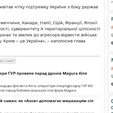
ітав чітку підтримку України з боку держав
меччини, Канади, Італії, США, Франції, Японії
сті, суверенітету й територіальної цілісності
онах та заклик до агресора відвести війська
. Крим – це Україна», – наголосив глава
НИ
САМІТ
ори ГУР провели парад дронів Magura біля
ередодні Дня міста Ялта, оператори спецпідрозділу ГУР МО
вели парад бойових морських платформ Magura.
й самих: як «Азов» допомагає мешканцям сіл