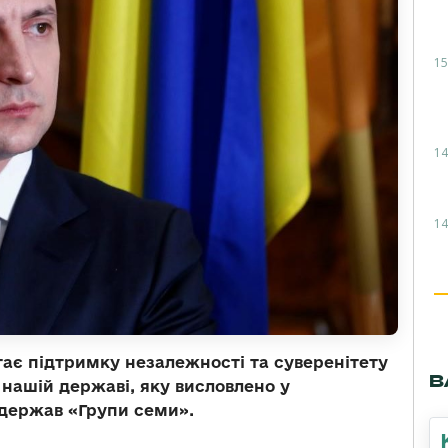
15
14
14
ає підтримку незалежності та суверенітету
В
нашій державі, яку висловлено у
 держав «Групи семи».