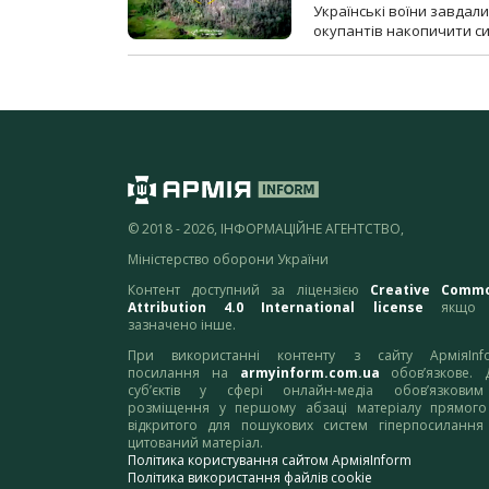
Українські воїни завдал
окупантів накопичити с
© 2018 - 2026, ІНФОРМАЦІЙНЕ АГЕНТСТВО,
Міністерство оборони України
Контент доступний за ліцензією
Creative Comm
Attribution 4.0 International license
якщо 
зазначено інше.
При використанні контенту з сайту АрміяInf
посилання на
armyinform.com.ua
обов’язкове. 
суб’єктів у сфері онлайн-медіа обов’язкови
розміщення у першому абзаці матеріалу прямого
відкритого для пошукових систем гіперпосилання
цитований матеріал.
Політика користування сайтом АрміяInform
Політика використання файлів cookie