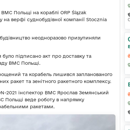
 ВМС Польщі на кораблі ORP Ślązak
у на верфі суднобудівної компанії Stocznia
і будівництво неодноразово призупиняли
ня було підписано акт про доставку та
ладу ВМС Польщі.
прощений та корабель лишився запланованого
их ракет та зенітного ракетного комплексу.
CON-2021 інспектор ВМС Ярослав Земянський
ЗС Польщі веде роботу в напрямку
орабельними ракетами.