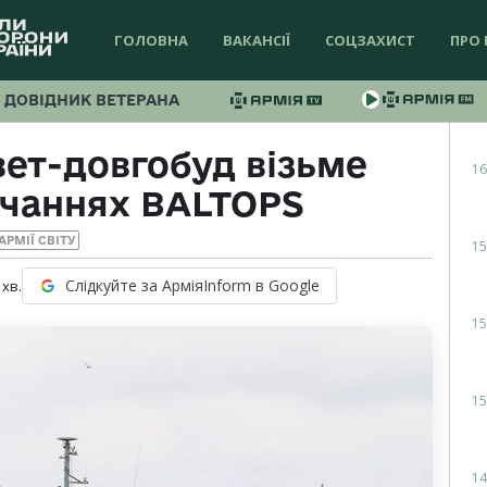
ГОЛОВНА
ВАКАНСІЇ
СОЦЗАХИСТ
ПРО 
ДОВІДНИК ВЕТЕРАНА
ет-довгобуд візьме
16
вчаннях BALTOPS
АРМІЇ СВІТУ
15
Слідкуйте за АрміяInform в Google
хв.
15
15
14