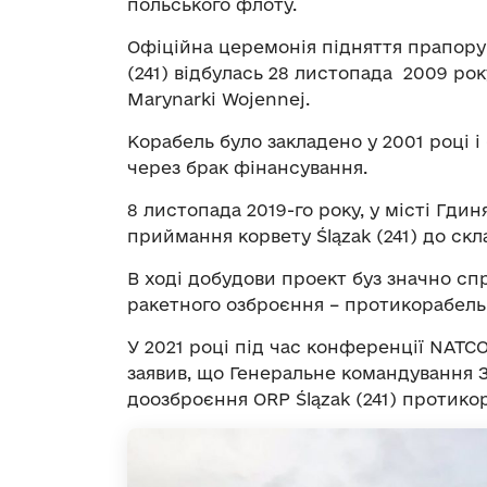
польського флоту.
Офіційна церемонія підняття прапору
(241) відбулась 28 листопада 2009 рок
Marynarki Wojennej.
Корабель було закладено у 2001 році 
через брак фінансування.
8 листопада 2019-го року, у місті Гди
приймання корвету Ślązak (241) до ск
В ході добудови проект буз значно с
ракетного озброєння – протикорабельн
У 2021 році під час конференції NAT
заявив, що Генеральне командування 
доозброєння ORP Ślązak (241) протик