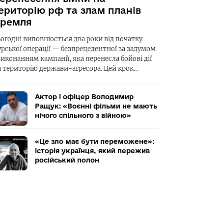
ериторію рф та злам планів
ремля
ьогодні виповнюється два роки від початку
урської операції — безпрецедентної за задумом
виконанням кампанії, яка перенесла бойові дії
а територію держави-агресора. Цей крок…
Актор і офіцер Володимир
Ращук: «Воєнні фільми не мають
нічого спільного з війною»
«Це зло має бути переможене»:
історія українця, який пережив
російський полон