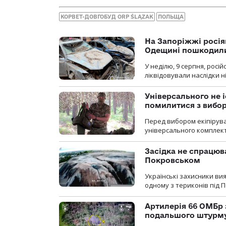
КОРВЕТ-ДОВГОБУД ORP ŚLĄZAK
ПОЛЬЩА
На Запоріжжі росія
Одещині пошкодили
У неділю, 9 серпня, росі
ліквідовували наслідки н
Універсального не і
помилитися з вибо
Перед вибором екіпірув
універсального комплекту,
Засідка не спрацюв
Покровськом
Українські захисники вия
одному з териконів під 
Артилерія 66 ОМБр 
подальшого штурм