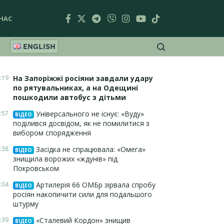
НАС
ENGLISH
:19
На Запоріжжі росіяни завдали удару
по рятувальниках, а на Одещині
пошкодили автобус з дітьми
:57
Універсального не існує: «Вуду»
ВІДЕО
поділився досвідом, як не помилитися з
вибором спорядження
:38
Засідка не спрацювала: «Омега»
ВІДЕО
знищила ворожих «ждунів» під
Покровськом
:04
Артилерія 66 ОМБр зірвала спробу
ВІДЕО
росіян накопичити сили для подальшого
штурму
:39
«Сталевий Кордон» знищив
ВІДЕО