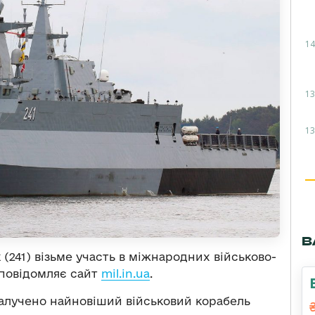
14
13
13
В
(241) візьме участь в міжнародних військово-
 повідомляє сайт
mil.in.ua
.
залучено найновіший військовий корабель