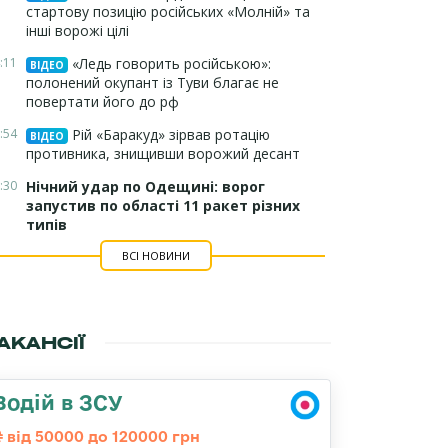
стартову позицію російських «Молній» та
інші ворожі цілі
:11
«Ледь говорить російською»:
ВІДЕО
полонений окупант із Туви благає не
повертати його до рф
:54
Рій «Баракуд» зірвав ротацію
ВІДЕО
противника, знищивши ворожий десант
:30
Нічний удар по Одещині: ворог
запустив по області 11 ракет різних
типів
ВСІ НОВИНИ
АКАНСІЇ
Водій в ЗСУ
від 50000 до 120000 грн