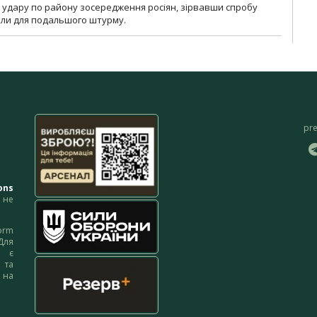
и удару по району зосередження росіян, зірвавши спробу
или для подальшого штурму.
pr
ons
не
orm
Для
м є
 та
 на