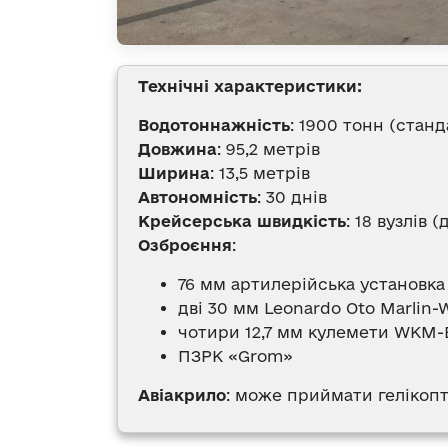
Технічні характеристики:
Водотоннажність
: 1900 тонн (стан
Довжина
: 95,2 метрів
Ширина
: 13,5 метрів
Автономність
: 30 днів
Крейсерська швидкість
: 18 вузлів 
Озброєння
:
76 мм артилерійська установка
дві 30 мм Leonardo Oto Marlin-
чотири 12,7 мм кулемети WKM-
ПЗРК «Grom»
Авіакрило
: може приймати гелікоп