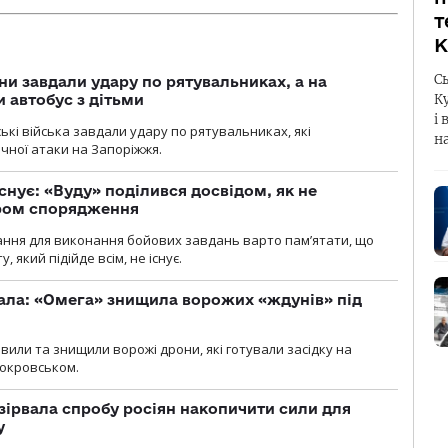
т
К
С
ни завдали удару по рятувальниках, а на
К
 автобус з дітьми
і 
йські війська завдали удару по рятувальниках, які
н
ічної атаки на Запоріжжя.
снує: «Вуду» поділився досвідом, як не
ром спорядження
ання для виконання бойових завдань варто пам’ятати, що
 який підійде всім, не існує.
ала: «Омега» знищила ворожих «ждунів» під
вили та знищили ворожі дрони, які готували засідку на
Покровськом.
зірвала спробу росіян накопичити сили для
у