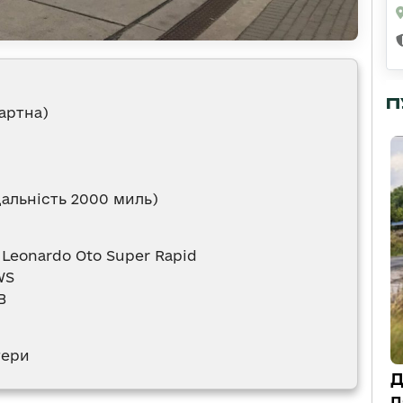
П
дартна)
(дальність 2000 миль)
 Leonardo Oto Super Rapid
WS
B
тери
Д
п