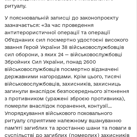
ритуалу.
У пояснювальній записці до законопроєкту
зазначається: «За час проведення
антитерористичної операції та операції
Об’єднаних сил посмертно удостоєні високого
звання Герой України 38 військовослужбовців
сил оборони, з яких 24 — військовослужбовці
Збройних Сил України, понад 2600
військовослужбовців посмертно відзначені
державними нагородами. Крім цього, тисячі
військовослужбовців, захисників, захисниць
загинули внаслідок безпосереднього зіткнення
з противником (уражені зброєю противника),
померли внаслідок поранення, контузії…
Упорядкування військового поховального
ритуалу сприятиме належному вшануванню
пам’яті загиблих та зростанню шани та поваги в
суспільстві до загиблих (померлих) захисників