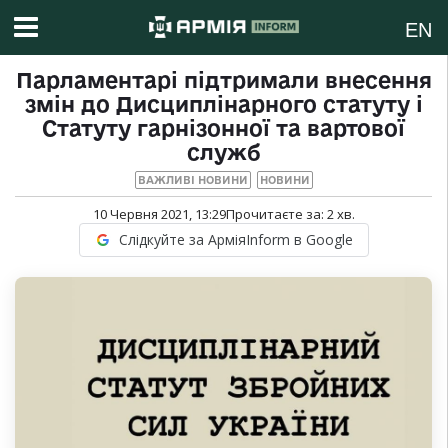
EN
Парламентарі підтримали внесення
змін до Дисциплінарного статуту і
Статуту гарнізонної та вартової
служб
ВАЖЛИВІ НОВИНИ
НОВИНИ
10 Червня 2021, 13:29
Прочитаєте за:
2
хв.
Слідкуйте за АрміяInform в Google