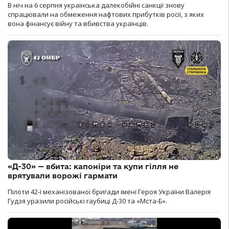
В ніч на 6 серпня українська далекобійні санкції знову
спрацювали на обмеження нафтових прибутків росії, з яких
вона фінансує війну та вбивства українців.
«Д-30» — вбита: капоніри та купи гілля не
врятували ворожі гармати
Пілоти 42-ї механізованої бригади імені Героя України Валерія
Гудзя уразили російські гаубиці Д-30 та «Мста-Б».