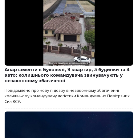
Апартаменти в Буковелі, 9 квартир, 3 будинки та 4
авто: колишнього командувача звинувачують у
незаконному збагаченні
Повідомлено про нову підозру в незаконному збагаченні
колишньому командувачу логістики Командування Повітряних
Сил ЗСУ.