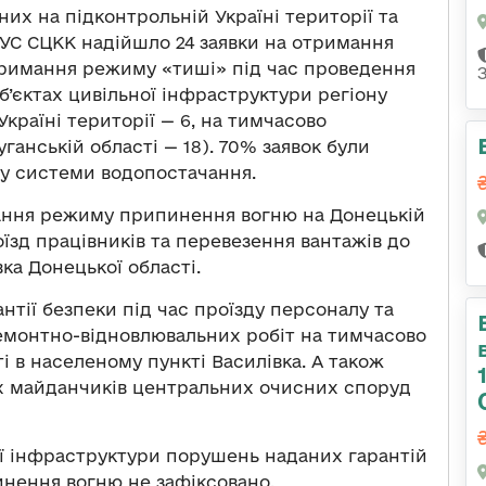
их на підконтрольній Україні території та
 УС СЦКК надійшло 24 заявки на отримання
тримання режиму «тиші» під час проведення
’єктах цивільної інфраструктури регіону
Україні території
—
6, на тимчасово
уганській області
—
18). 70% заявок були
ту системи водопостачання.
ання режиму припинення вогню на Донецькій
оїзд працівників та перевезення вантажів до
ка Донецької області.
нтії безпеки під час проїзду персоналу та
емонтно-відновлювальних робіт на тимчасово
і в населеному пункті Василівка. А також
х майданчиків центральних очисних споруд
ної інфраструктури порушень наданих гарантій
нення вогню не зафіксовано.