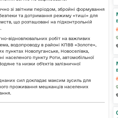
ючно зі звітним періодом, збройні формування
ї безпеки та дотримання режиму «тиші» для
ємств, що розташовані на підконтрольній
е.
но-відновлювальних робіт на важливих
рема, водопроводу в районі КПВВ «Золоте»,
х пунктах Новолуганське, Новоселівка,
ні населеного пункту Роти, автомобільної
одяне та низки об’єктів залізничної
днаних сил докладає максим зусиль для
ного проживання мешканців населених
ання.