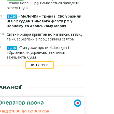
Козачу Лопань: рф намагається заводити
окремі групи
:18
«МоЛоЧКа» триває: СБС уразили
ВІДЕО
ще 12 суден тіньового флоту рф у
Чорному та Азовському морях
:01
Євгеній Хмара привітав воїнів військ зв’язку
та кібербезпеки з професійним святом
43
«Тунгуска» проти «Шахедів» і
ВІДЕО
«Орланів»: як українські зенітники
захищають Суми
ВСІ НОВИНИ
АКАНСІЇ
Оператор дрона
від 21000 до 121000 грн