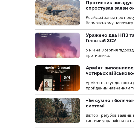
Противник вигадує 
спростував заяви о
Російські заяви про про
Вовчанському напрямку о
Уражено два НПЗ та
Генштаб ЗСУ
У ніч на 8 серпня підроз
противника.
Армія+ виповнилося
чотирьох військов
Армія+ святкує два роки 
пройденим навчанням та
«Їм сумно і боляче»
системі
Віктор Трегубов заявив, 
системи управління та в