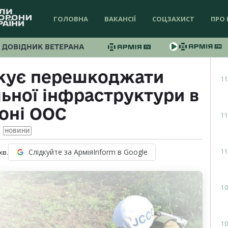
ГОЛОВНА
ВАКАНСІЇ
СОЦЗАХИСТ
ПРО 
ДОВІДНИК ВЕТЕРАНА
жує перешкоджати
11
ьної інфраструктури в
оні ООС
11
НОВИНИ
11
Слідкуйте за АрміяInform в Google
хв.
10
10