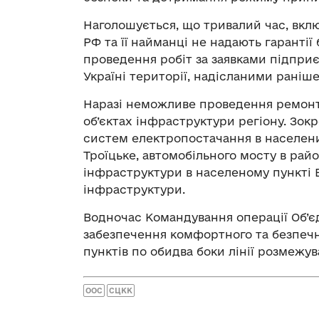
Наголошується, що тривалий час, вкл
РФ та її найманці не надають гаранті
проведення робіт за заявками підпри
Україні території, надісланими раніш
Наразі неможливе проведення ремонт
об’єктах інфраструктури регіону. Зок
систем електропостачання в населени
Троїцьке, автомобільного мосту в райо
інфраструктури в населеному пункті В
інфраструктури.
Водночас Командування операції Об’є
забезпечення комфортного та безпеч
пунктів по обидва боки лінії розмежув
ООС
СЦКК