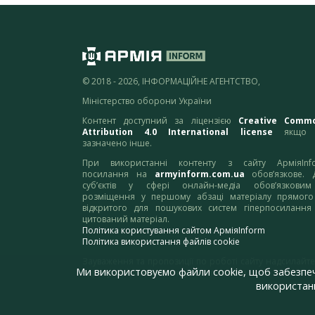
© 2018 - 2026, ІНФОРМАЦІЙНЕ АГЕНТСТВО,
Міністерство оборони України
Контент доступний за ліцензією
Creative Comm
Attribution 4.0 International license
якщо 
зазначено інше.
При використанні контенту з сайту АрміяInf
посилання на
armyinform.com.ua
обов’язкове. 
суб’єктів у сфері онлайн-медіа обов’язкови
розміщення у першому абзаці матеріалу прямого
відкритого для пошукових систем гіперпосилання
цитований матеріал.
Політика користування сайтом АрміяInform
Політика використання файлів cookie
Зауваження та пропозиції по роботі сайту надсилайте
Ми використовуємо файли cookie, щоб забезпе
адресу:
webmaster@armyinform.com.ua
використанн