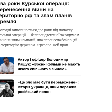
ва роки Курської операції:
еренесення війни на
ериторію рф та злам планів
ремля
ьогодні виповнюється два роки від початку
урської операції — безпрецедентної за задумом
виконанням кампанії, яка перенесла бойові дії
а територію держави-агресора. Цей крок…
Актор і офіцер Володимир
Ращук: «Воєнні фільми не мають
нічого спільного з війною»
«Це зло має бути переможене»:
історія українця, який пережив
російський полон