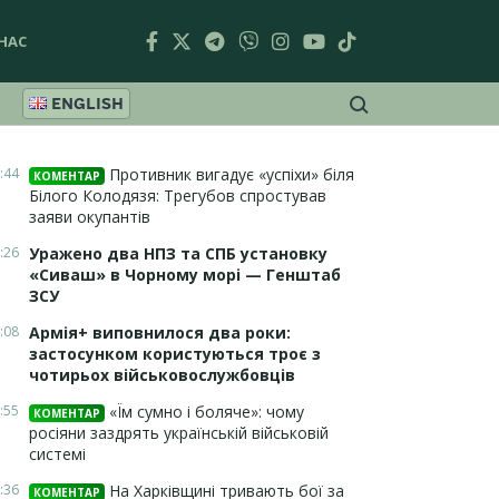
НАС
ENGLISH
:44
Противник вигадує «успіхи» біля
КОМЕНТАР
Білого Колодязя: Трегубов спростував
заяви окупантів
:26
Уражено два НПЗ та СПБ установку
«Сиваш» в Чорному морі — Генштаб
ЗСУ
:08
Армія+ виповнилося два роки:
застосунком користуються троє з
чотирьох військовослужбовців
:55
«Їм сумно і боляче»: чому
КОМЕНТАР
росіяни заздрять українській військовій
системі
:36
На Харківщині тривають бої за
КОМЕНТАР