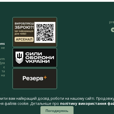
pr
ons
не
orm
Для
м є
 та
 на
 на
чити вам найкращий досвід роботи на нашому сайті. Продовжу
я файлів cookie. Детальніше про
політику використання фай
Погоджуюсь