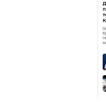
Д
п
т
К
С
К
і 
н