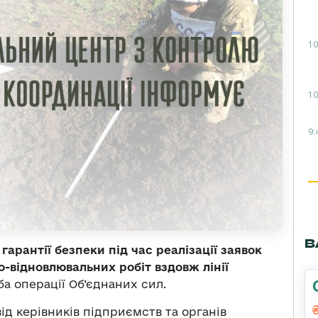
10
10
9:
В
арантії безпеки під час реалізації заявок
-відновлювальних робіт вздовж лінії
 операції Об’єднаних сил.
 від керівників підприємств та органів