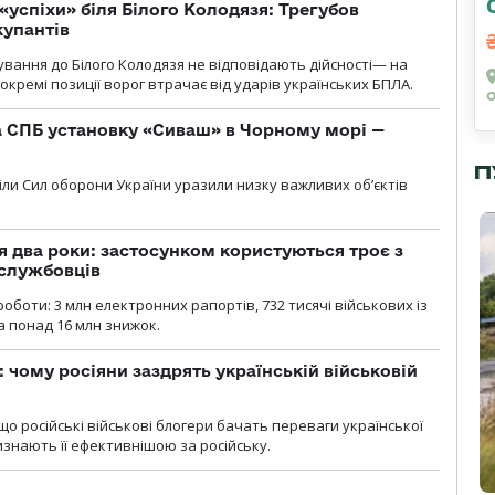
«успіхи» біля Білого Колодязя: Трегубов
купантів
сування до Білого Колодязя не відповідають дійсності— на
кремі позиції ворог втрачає від ударів українських БПЛА.
 СПБ установку «Сиваш» в Чорному морі —
П
діли Сил оборони України уразили низку важливих об’єктів
 два роки: застосунком користуються троє з
ослужбовців
роботи: 3 млн електронних рапортів, 732 тисячі військових із
 понад 16 млн знижок.
: чому росіяни заздрять українській військовій
що російські військові блогери бачать переваги української
изнають її ефективнішою за російську.