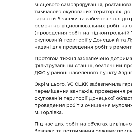
місцевого самоврядування, розташован
тимчасово окупованих територіях, до
гарантій безпеки та забезпечення до
ремонтно-відновлювальних робіт на об
(проведення робіт на підконтрольній 
окупованій території у Донецькій та Л
надані для проведення робіт з ремон
Протягом тижня забезпечено дотрим
фільтрувальній станції, безпечний пр
ДФС у районі населеного пункту Авдіїв
Окрім цього, УС СЦКК забезпечила гара
переміщення вантажів, проведення р
окупованій території Донецької област
проведення робіт з очищення мулови
м. Горлівка.
Під час цих робіт на об’єктах цивіль
безпеки та дотримання режиму припи