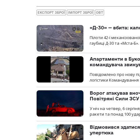
ЕКСПОРТ ЗБРОЇ
ІМПОРТ ЗБРОЇ
ОВТ
«Д-30» — вбита: кап
Пілоти 42-ї механізовано
гаубиці Д-30 та «Мста-Б».
Апартаменти в Буков
командувача звинув
Повідомлено про нову п
логістики Командування 
Ворог атакував вно
Повітряні Сили ЗСУ
У ніч на четвер, 6 серпня
ракети та понад 100 уда
Відмовився здатися
упертюха