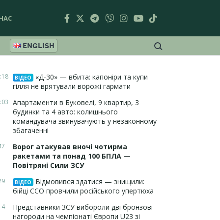
НАС
ENGLISH
:18
«Д-30» — вбита: капоніри та купи
ВІДЕО
гілля не врятували ворожі гармати
:03
Апартаменти в Буковелі, 9 квартир, 3
будинки та 4 авто: колишнього
командувача звинувачують у незаконному
збагаченні
47
Ворог атакував вночі чотирма
ракетами та понад 100 БПЛА —
Повітряні Сили ЗСУ
29
Відмовився здатися — знищили:
ВІДЕО
бійці ССО провчили російського упертюха
14
Представники ЗСУ вибороли дві бронзові
нагороди на чемпіонаті Європи U23 зі