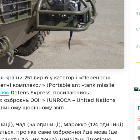
9:
8:
8:
і країни 251 виріб у категорії «Переносні
етні комплекси» (Portable anti-tank missile
В
ляє
Defens Express, посилаючись
 озброєнь ООН» (UNROCA – United Nations
иційному щорічному звіті.
иці), Чад (53 одиниці), Марокко (124 одиниці)
азується, про яке саме озброєння йде мова (це
 ракети до них тощо), найбільш ймовірно