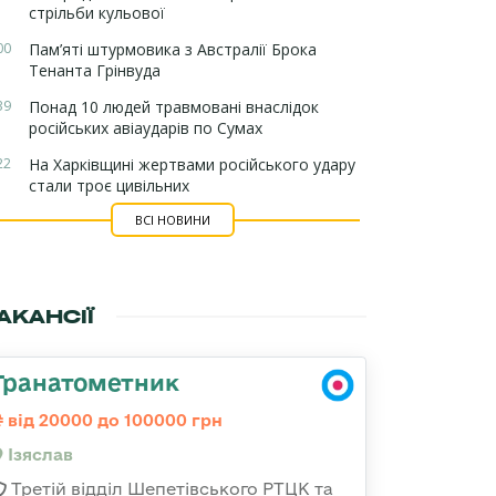
стрільби кульової
00
Пам’яті штурмовика з Австралії Брока
Тенанта Грінвуда
39
Понад 10 людей травмовані внаслідок
російських авіаударів по Сумах
22
На Харківщині жертвами російського удару
стали троє цивільних
ВСІ НОВИНИ
АКАНСІЇ
Гранатометник
від 20000 до 100000 грн
Ізяслав
Третій відділ Шепетівського РТЦК та