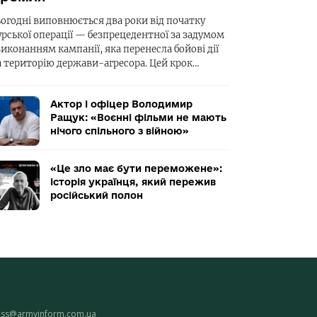
ьогодні виповнюється два роки від початку
урської операції — безпрецедентної за задумом
виконанням кампанії, яка перенесла бойові дії
а територію держави-агресора. Цей крок…
Актор і офіцер Володимир
Ращук: «Воєнні фільми не мають
нічого спільного з війною»
«Це зло має бути переможене»:
історія українця, який пережив
російський полон
ess@armyinform.com.ua