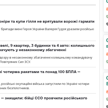
оніри та купи гілля не врятували ворожі гармати
ї бригади імені Героя України Валерія Гудзя уразили російські
елі, 9 квартир, 3 будинки та 4 авто: колишнього
ачують у незаконному збагаченні
ідозру в незаконному збагаченні колишньому командувачу
Повітряних Сил ЗСУ.
чі чотирма ракетами та понад 100 БПЛА —
, російські окупаційні війська запустили по Україні чотири
рних безпілотників.
 — знищили: бійці ССО провчили російського