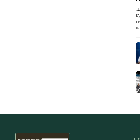
С
К
і 
н
pr