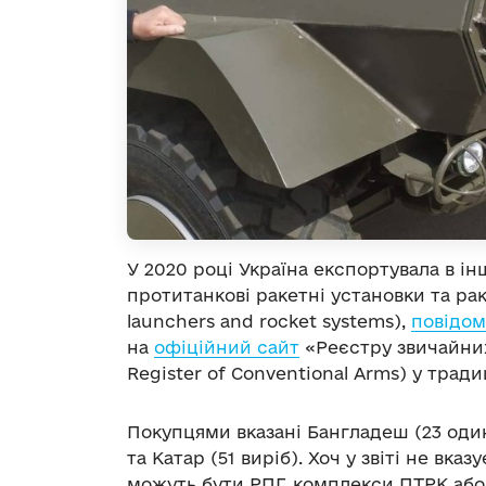
У 2020 році Україна експортувала в інш
протитанкові ракетні установки та рак
launchers and rocket systems),
повідом
на
офіційний сайт
«Реєстру звичайних
Register of Conventional Arms) у трад
Покупцями вказані Бангладеш (23 один
та Катар (51 виріб). Хоч у звіті не вк
можуть бути РПГ, комплекси ПТРК або