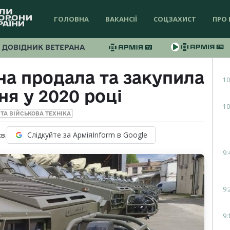
ГОЛОВНА
ВАКАНСІЇ
СОЦЗАХИСТ
ПРО 
ДОВІДНИК ВЕТЕРАНА
на продала та закупила
10
ня у 2020 році
10
ТА ВІЙСЬКОВА ТЕХНІКА
Слідкуйте за АрміяInform в Google
хв.
9:
9:
9: