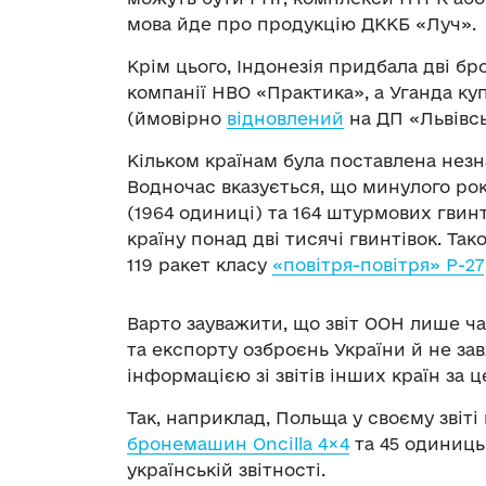
мова йде про продукцію ДККБ «Луч».
Крім цього, Індонезія придбала дві 
компанії НВО «Практика», а Уганда ку
(ймовірно
відновлений
на ДП «Львівсь
Кільком країнам була поставлена незн
Водночас вказується, що минулого року
(1964 одиниці) та 164 штурмових гвин
країну понад дві тисячі гвинтівок. Так
119 ракет класу
«повітря-повітря» Р-27
Варто зауважити, що звіт ООН лише ч
та експорту озброєнь України й не за
інформацією зі звітів інших країн за ц
Так, наприклад, Польща у своєму звіті
бронемашин Oncilla 4×4
та 45 одиниць 
українській звітності.