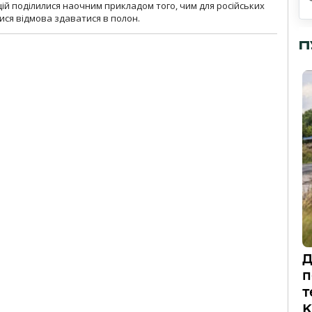
ій поділилися наочним прикладом того, чим для російських
ися відмова здаватися в полон.
П
Д
п
т
К