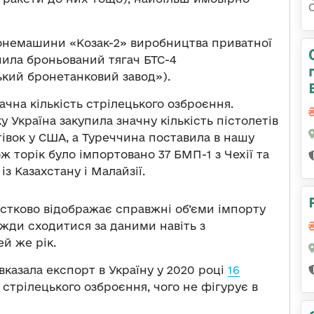
бронемашини «Козак-2» виробництва приватної
пила броньований тягач БТС-4
кий бронетанковий завод»).
ачна кількість стрілецького озброєння.
 Україна закупила значну кількість пістолетів
тівок у США, а Туреччина поставила в нашу
ож торік було імпортовано 37 БМП-1 з Чехії та
із Казахстану і Малайзії.
астково відображає справжні об’єми імпорту
вжди сходитися за даними навіть з
ей же рік.
 вказала експорт в Україну у 2020 році
16
стрілецького озброєння, чого не фігурує в