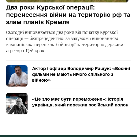
Два роки Курської операції:
перенесення війни на територію рф та
злам планів Кремля
Сьогодні виповнюється два роки від початку Курської
операції — безпрецедентної за задумом і виконанням
кампанії, яка перенесла бойові дії на територію держави-
агресора. Цей крок…
Актор і офіцер Володимир Ращук: «Воєнні
фільми не мають нічого спільного з
війною»
«Це зло має бути переможене»: історія
українця, який пережив російський полон