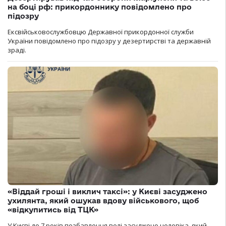
на боці рф: прикордоннику повідомлено про
підозру
Ексвійськовослужбовцю Державної прикордонної служби
України повідомлено про підозру у дезертирстві та державній
зраді.
«Віддай гроші і виклич таксі»: у Києві засуджено
ухилянта, який ошукав вдову військового, щоб
«відкупитись від ТЦК»
У Києві до 7 років позбавлення волі засуджено чоловіка, який