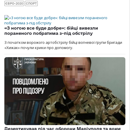
ЄВРО-2020
СПОРТ
«З ногою все буде добре»: бійці вивезли
пораненого побратима з-під обстрілу
З початком ворожого артобстрілу бійці вогневої групи бригади
«Хижак» почули крики про допомогу.
Дезертирував під час оборони Маріуполя та воює