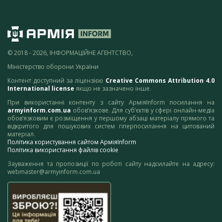
© 2018 - 2026, ІНФОРМАЦІЙНЕ АГЕНТСТВО,
Міністерство оборони України
Контент доступний за ліцензією
Creative Commons Attribution 4.0
International license
якщо не зазначено інше.
При використанні контенту з сайту АрміяInform посилання на
armyinform.com.ua
обов’язкове. Для суб’єктів у сфері онлайн-медіа
обов’язковим є розміщення у першому абзаці матеріалу прямого та
відкритого для пошукових систем гіперпосилання на цитований
матеріал.
Політика користування сайтом АрміяInform
Політика використання файлів cookie
Зауваження та пропозиції по роботі сайту надсилайте на адресу:
webmaster@armyinform.com.ua