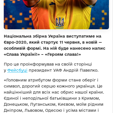
Національна збірна Україна виступатиме на
Євро-2020, який стартує 11 червня, в новій —
особливій формі. На ній буде нанесено напис
«Слава Україні!» – «Героям слава!»
Про це проінформував на своїй сторінці
у
Фейсбуці
президент УАФ Андрій Павелко.
«Головним атрибутом форми стане оберіг і
символ, дорогий серцю кожного українця. Це
найцінніший для всіх нас обрис нашої країни.
Єдиної і неподільної батьківщини з Кримом,
Донецьком, Луганськом, Києвом, моїм рідним
Дніпром, Львовом, Одесою і усіма містами і