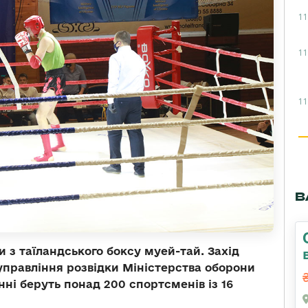
11
11
11
В
и з таїландського боксу муей-тай.
Захід
управління розвідки Міністерства оборони
ні беруть понад 200 спортсменів із 16