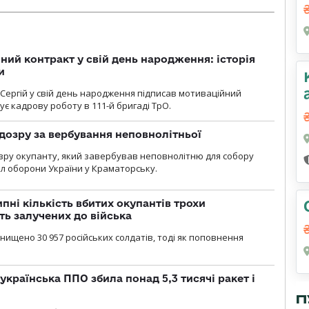
ний контракт у свій день народження: історія
и
 Сергій у свій день народження підписав мотиваційний
ує кадрову роботу в 111-й бригаді ТрО.
дозру за вербування неповнолітньої
зру окупанту, який завербував неповнолітню для собору
л оборони України у Краматорську.
ипні кількість вбитих окупантів трохи
ть залучених до війська
нищено 30 957 російських солдатів, тоді як поповнення
українська ППО збила понад 5,3 тисячі ракет і
П