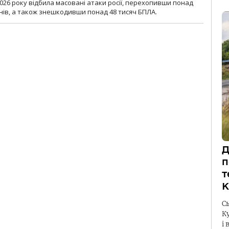
2026 року відбила масовані атаки росії, перехопивши понад
онів, а також знешкодивши понад 48 тисяч БПЛА.
Д
п
т
К
С
К
і 