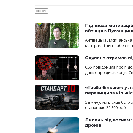
СПОРТ
Підписав мотивацій
айтівця з Луганщин
Айтівець із Лисичанська
контракт і нині забезпеч
Окупант отримав пі
СБУ повідомила про підо
даних про дислокацію Си
«Треба більше»: у л
перевищила кількіс
За минулий місяць було з
становило 29 800 осіб.
Липень під вогнем: 
дронів