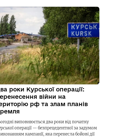
ва роки Курської операції:
еренесення війни на
ериторію рф та злам планів
ремля
ьогодні виповнюється два роки від початку
урської операції — безпрецедентної за задумом
виконанням кампанії, яка перенесла бойові дії