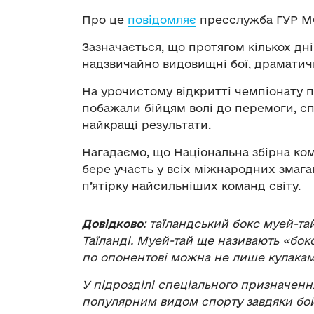
Про це
повідомляє
пресслужба ГУР МО
Зазначається, що протягом кількох дні
надзвичайно видовищні бої, драматичн
На урочистому відкритті чемпіонату 
побажали бійцям волі до перемоги, с
найкращі результати.
Нагадаємо, що Національна збірна ком
бере участь у всіх міжнародних змаган
п’ятірку найсильніших команд світу.
Довідково
: таїландський бокс муей-та
Таїланді. Муей-тай ще називають «бо
по опонентові можна не лише кулаками,
У підрозділі спеціального призначенн
популярним видом спорту завдяки бой