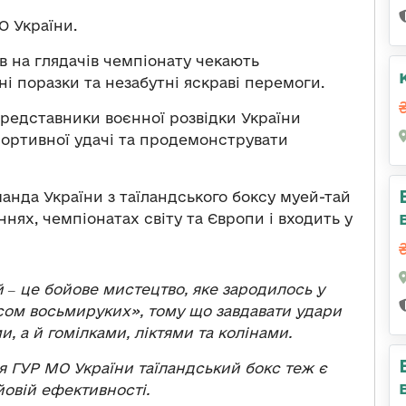
 України.
в на глядачів чемпіонату чекають
і поразки та незабутні яскраві перемоги.
представники воєнної розвідки України
портивної удачі та продемонструвати
анда України з таїландського боксу муей-тай
нях, чемпіонатах світу та Європи і входить у
й ‒ це бойове мистецтво, яке зародилось у
ксом восьмируких», тому що завдавати удари
 а й гомілками, ліктями та колінами.
я ГУР МО України таїландський бокс теж є
овій ефективності.