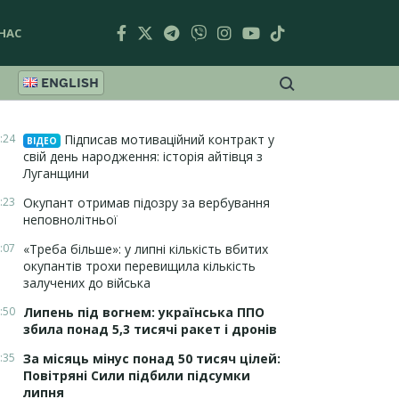
НАС
ENGLISH
:24
Підписав мотиваційний контракт у
ВІДЕО
свій день народження: історія айтівця з
Луганщини
:23
Окупант отримав підозру за вербування
неповнолітньої
:07
«Треба більше»: у липні кількість вбитих
окупантів трохи перевищила кількість
залучених до війська
:50
Липень під вогнем: українська ППО
збила понад 5,3 тисячі ракет і дронів
:35
За місяць мінус понад 50 тисяч цілей:
Повітряні Сили підбили підсумки
липня