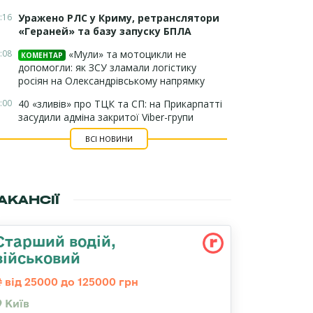
:16
Уражено РЛС у Криму, ретранслятори
«Гераней» та базу запуску БПЛА
:08
«Мули» та мотоцикли не
КОМЕНТАР
допомогли: як ЗСУ зламали логістику
росіян на Олександрівському напрямку
:00
40 «зливів» про ТЦК та СП: на Прикарпатті
засудили адміна закритої Viber-групи
ВСІ НОВИНИ
АКАНСІЇ
Стаpший водій,
військовий
від 25000 до 125000 грн
Київ