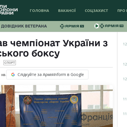
ГОЛОВНА
ВАКАНСІЇ
СОЦЗАХИСТ
ПРО 
ДОВІДНИК ВЕТЕРАНА
ав чемпіонат України з
12
ського боксу
СПОРТ
12
Слідкуйте за АрміяInform в Google
1
хв.
12
11
11